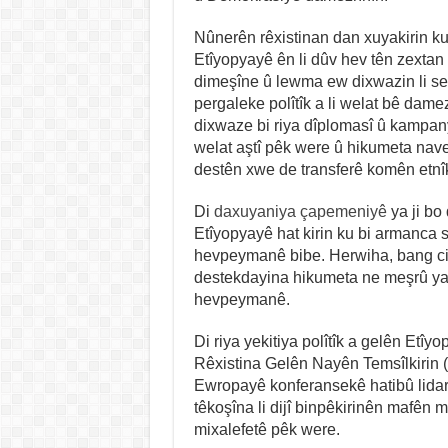
Nûnerên rêxistinan dan xuyakirin k
Etîyopyayê ên li dûv hev tên zextan 
dimeşîne û lewma ew dixwazin li se
pergaleke polîtîk a li welat bê dame
dixwaze bi riya dîplomasî û kampany
welat aştî pêk were û hikumeta nave
destên xwe de transferê komên etnîk
Di
daxuyaniya çapemeniyê
ya ji bo
Etîyopyayê hat kirin ku bi armanca s
hevpeymanê bibe. Herwiha, bang civ
destekdayina hikumeta ne meşrû ya 
hevpeymanê.
Di riya yekitiya polîtîk a gelên Etî
Rêxistina Gelên Nayên Temsîlkirin
Ewropayê konferansekê hatibû lidarxi
têkoşîna li dijî binpêkirinên mafên 
mixalefetê pêk were.