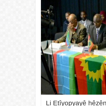
Li Etîyopyayê hêzê