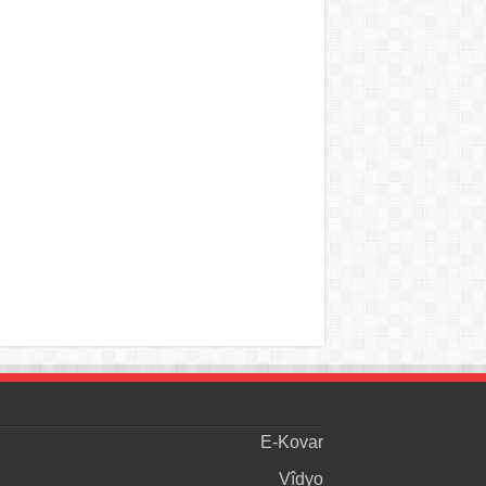
E-Kovar
Vîdyo