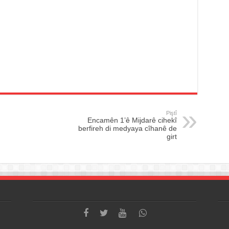
Piştî
Encamên 1’ê Mijdarê cihekî
berfireh di medyaya cîhanê de
girt