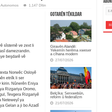
ABON
Autonomos
1,147 Dîtin
Gotarên Têkildar
ê sîstemê ve zext li
Giravên Alandê:
Yekemîn herêma xweser
yasî damezrandin.
a cîhana modern
yaye beşdarê vê
27/07/2026
ytexta Norwêc Osloyê
n etnîk li ser
kirin. Nûnerên Eniya
ya Rizgariya Oromo,
Belçîka: Serxwebûn,
ul, Tevgera Rizgariyê
reform û federalîzm
a Neteweyî ya
21/07/2026
a Gelan a ji bo Azadî