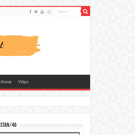
-Kovar
Vîdyo
ISTAN/46