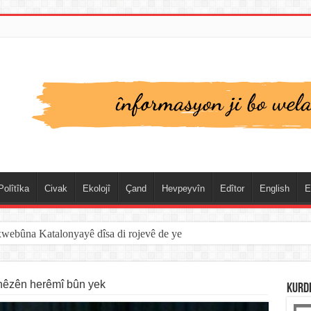
Polîtîka
Civak
Ekolojî
Çand
Hevpeyvîn
Edîtor
English
E
xwebûna Katalonyayê dîsa di rojevê de ye
 hêzên herêmî bûn yek
KURD