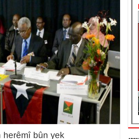
n herêmî bûn yek