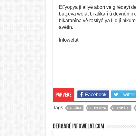
Etîyopya ji aliyê aborî ve girêdayî d
butçeya welat bi alîkarî û deynên ji
bikaranîna vê rastiyê ya li dijî hiku
avêtin.
Înfowelat
Facebook
Twitter
Parveke
Tags
AFRÎKA
ETIYOPYA
ETNÎSÎTE
Derbarê infowelat.com