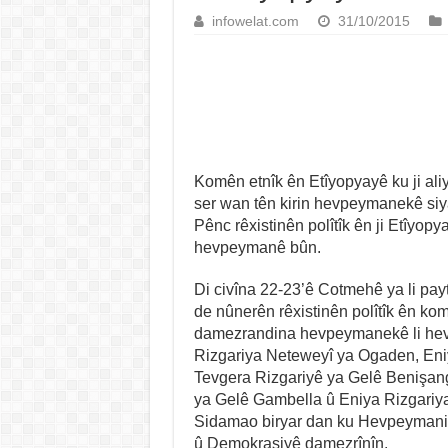
infowelat.com
31/10/2015
Komên etnîk ên Etîyopyayê ku ji aliy
ser wan tên kirin hevpeymanekê si
Pênc rêxistinên polîtîk ên ji Etîyop
hevpeymanê bûn.
Di civîna 22-23’ê Cotmehê ya li pa
de nûnerên rêxistinên polîtîk ên komê
damezrandina hevpeymanekê li hev 
Rizgariya Neteweyî ya Ogaden, Eni
Tevgera Rizgariyê ya Gelê Benişang
ya Gelê Gambella û Eniya Rizgariy
Sidamao biryar dan ku Hevpeymaniy
û Demokrasiyê damezrînîn.