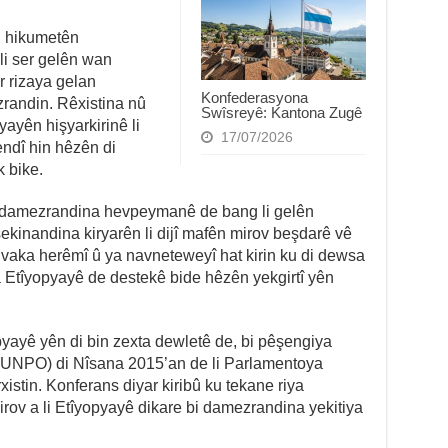
u hikumetên
li ser gelên wan
r rizaya gelan
Konfederasyona
zrandin. Rêxistina nû
Swîsreyê: Kantona Zugê
ayên hişyarkirinê li
17/07/2026
ndî hin hêzên di
 bike.
 damezrandina hevpeymanê de bang li gelên
ekinandina kiryarên li dijî mafên mirov beşdarê vê
aka herêmî û ya navneteweyî hat kirin ku di dewsa
Etîyopyayê de destekê bide hêzên yekgirtî yên
yopyayê yên di bin zexta dewletê de, bi pêşengiya
 (UNPO) di Nîsana 2015’an de li Parlamentoya
stin. Konferans diyar kiribû ku tekane riya
mirov a li Etîyopyayê dikare bi damezrandina yekitiya