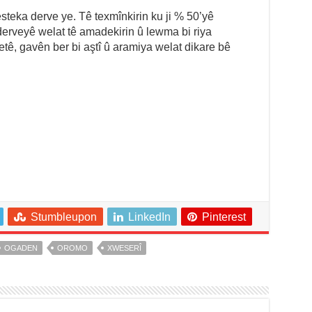
esteka derve ye. Tê texmînkirin ku ji % 50’yê
 derveyê welat tê amadekirin û lewma bi riya
metê, gavên ber bi aştî û aramiya welat dikare bê
Stumbleupon
LinkedIn
Pinterest
OGADEN
OROMO
XWESERÎ