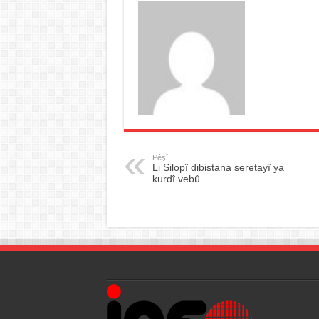
Pêşî
Li Silopî dibistana seretayî ya
kurdî vebû