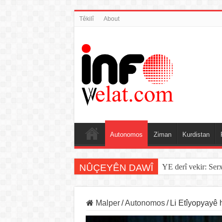
Têkilî
About
Autonomos
Ziman
Kurdistan
NÛÇEYÊN DAWÎ
YE derî vekir: Ser
Malper
/
Autonomos
/
Li Etîyopyayê