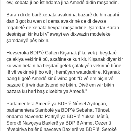
ew, xebata ji bo îstihdama jina Amedê didin meşandin.
Baran di derbarê xebata avakirina bazarê de hin agahî
dan û got ku wan di dema avakirinê de di dewsa
reqabetê de xebata hevpar meşandine. Şaredar Baran
destnîşan kir ku bi vî awayî ew dixwazin modeleke
şaredariyê pêş bixin.
Hevseroka BDP’ê Gulten Kişanak jî ku yek ji beşdarê
çalakiya vekirinê bû, axaftineke kurt kir. Kişanak diyar kir
ku wan heta niha beşdarî gelek çalakiyên vekirinê bûne
lê vê vekirinê ji bo wê ji hemûyan watedartir e. Kişanak
bang li gelê Amedê kir û wiha got: “Divê em biçin vê
bazarê û ji wir danûstendinê bikin. Divê em wir bikin
bazara ku herî baş dixebite ya Amedê.”
Parlamentera Amedê ya BDP’ê Nûrsel Aydogan,
parlamentera Stenbolê ya BDP’ê Sebahat Tûncel,
endama Navenda Partiyê ya BDP’ê Yuksel Mûtlû,
Serokê Navçeya Baxlerê ya BDP’ê Ahmet Gezer û
rêvebiriya bajêr û navçeya Baxlerê ya BDP’ê, Serokê