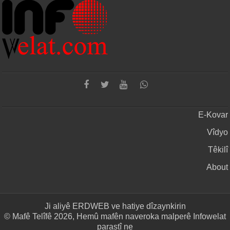
E-Kovar
Vîdyo
Têkilî
About
Ji aliyê
ERDWEB
ve hatiye dîzaynkirin
© Mafê Telîfê 2026, Hemû mafên naveroka malperê Infowelat
parastî ne