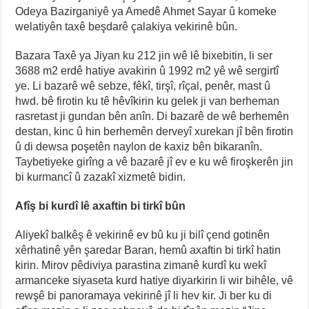
Odeya Bazirganiyê ya Amedê Ahmet Sayar û komeke
welatiyên taxê beşdarê çalakiya vekirinê bûn.
Bazara Taxê ya Jiyan ku 212 jin wê lê bixebitin, li ser
3688 m2 erdê hatiye avakirin û 1992 m2 yê wê sergirtî
ye. Li bazarê wê sebze, fêkî, tirşî, rîçal, penêr, mast û
hwd. bê firotin ku tê hêvîkirin ku gelek ji van berheman
rasretast ji gundan bên anîn. Di bazarê de wê berhemên
destan, kinc û hin berhemên derveyî xurekan jî bên firotin
û di dewsa poşetên naylon de kaxiz bên bikaranîn.
Taybetiyeke girîng a vê bazarê jî ev e ku wê firoşkerên jin
bi kurmancî û zazakî xizmetê bidin.
Afîş bi kurdî lê axaftin bi tirkî bûn
Aliyekî balkêş ê vekirinê ev bû ku ji bilî çend gotinên
xêrhatinê yên şaredar Baran, hemû axaftin bi tirkî hatin
kirin. Mirov pêdiviya parastina zimanê kurdî ku wekî
armanceke siyaseta kurd hatiye diyarkirin li wir bihêle, vê
rewşê bi panoramaya vekirinê jî li hev kir. Ji ber ku di