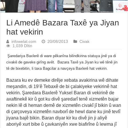
Li Amedê Bazara Taxê ya Jiyan
hat vekirin
infowelat.com
20/08/2013
Civak
1,039 Dîtin
Şaredariya Baxlerê di ware pêkanîna bilindkirina statuya jinê ya di
civakê de gaveke girîng avêt. Bazara Taxê ya Jiyan ku wê tênê jin
tê de bixebitin, li taxa Bagcilar a navçeya Baxlerê hat vekirin.
Bazara ku ev demeke dirêje xebata avakirina wê dihate
meşandin, di 19’ê Tebaxê de bi çalakiyeke vekirinê hat
vekirin. Şaredara Baxlerê Yuksel Baran di vekirinê de
axaftinekê kir û got ku divê şaredarî tenê xizmetên bajar
nekin lê di heman demê de xizmetên civakî jî bikin û wan
di çarçoveya xizmetên navborî de hewl dane ku jinê tevlî
jiyana bajê bikin. Baran diyar kir ku divê jin ji aliyê
aboriyê xurt bibe û çavkaniyên xwe biafirîne û lewma jî