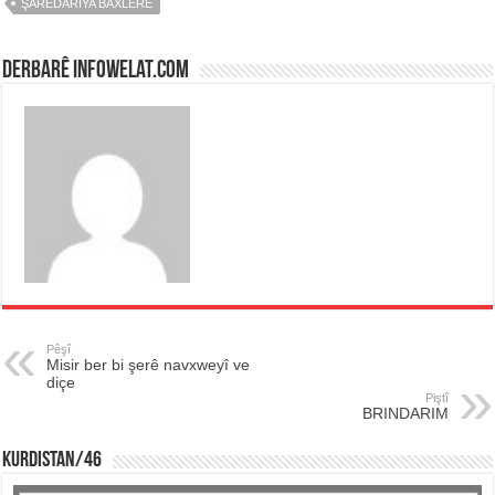
ŞAREDARIYA BAXLERÊ
Derbarê infowelat.com
Pêşî
Misir ber bi şerê navxweyî ve
diçe
Piştî
BRINDARIM
KURDISTAN/46