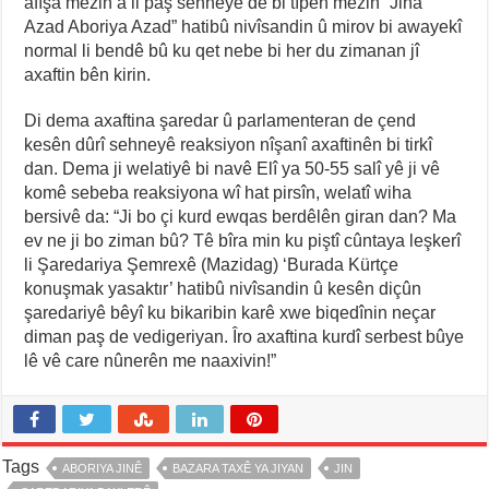
afîşa mezin a li paş sehneyê de bi tîpên mezin “Jina
Azad Aboriya Azad” hatibû nivîsandin û mirov bi awayekî
normal li bendê bû ku qet nebe bi her du zimanan jî
axaftin bên kirin.
Di dema axaftina şaredar û parlamenteran de çend
kesên dûrî sehneyê reaksiyon nîşanî axaftinên bi tirkî
dan. Dema ji welatiyê bi navê Elî ya 50-55 salî yê ji vê
komê sebeba reaksiyona wî hat pirsîn, welatî wiha
bersivê da: “Ji bo çi kurd ewqas berdêlên giran dan? Ma
ev ne ji bo ziman bû? Tê bîra min ku piştî cûntaya leşkerî
li Şaredariya Şemrexê (Mazidag) ‘Burada Kürtçe
konuşmak yasaktır’ hatibû nivîsandin û kesên diçûn
şaredariyê bêyî ku bikaribin karê xwe biqedînin neçar
diman paş de vedigeriyan. Îro axaftina kurdî serbest bûye
lê vê care nûnerên me naaxivin!”
Tags
ABORIYA JINÊ
BAZARA TAXÊ YA JIYAN
JIN