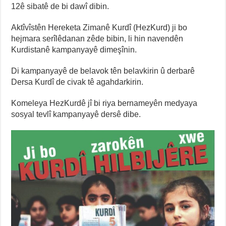
12ê sibatê de bi dawî dibin.
Aktîvîstên Hereketa Zimanê Kurdî (HezKurd) ji bo
hejmara serîlêdanan zêde bibin, li hin navendên
Kurdistanê kampanyayê dimeşînin.
Di kampanyayê de belavok tên belavkirin û derbarê
Dersa Kurdî de civak tê agahdarkirin.
Komeleya HezKurdê jî bi riya bernameyên medyaya
sosyal tevlî kampanyayê dersê dibe.