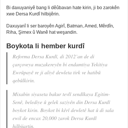
Bi daxuyaniyê bang li dêûbavan hate kirin, ji bo zarokên
xwe Dersa Kurdî hilbijêrin.
Daxuyanî li ser baroyên Agirî, Batman, Amed, Mêrdîn,
Riha, Şirnex û Wanê hat weşandin.
Boykota li hember kurdî
Reforma Dersa Kurdî, di 2012’an de di
çarçoveya muzakereyên bi endamtiya Yekitiya
Ewrûpayê re ji aliyê dewleta tirk ve hatibû
qebûlkirin.
Mixabin siyaseta bakur tevlî sendîkaya Egitim-
Senê, belediye û gelek saziyên din Dersa Kurdî
boykot kirin. Boykot bi kêrî dewletê hat û di sala
ewil de encax 20,000 zarok Dersa Kurdî
hilbijartin.