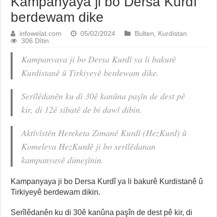
Kampanyaya ji bo Dersa Kurdî
berdewam dike
infowelat.com
05/02/2024
Bulten
,
Kurdistan
306 Dîtin
Kampanyaya ji bo Dersa Kurdî ya li bakurê
Kurdistanê û Tirkiyeyê berdewam dike.
Serîlêdanên ku di 30ê kanûna paşîn de dest pê
kir, di 12ê sibatê de bi dawî dibin.
Aktîvîstên Hereketa Zimanê Kurdî (HezKurd) û
Komeleya HezKurdê ji bo serîlêdanan
kampanyayê dimeşînin.
Kampanyaya ji bo Dersa Kurdî ya li bakurê Kurdistanê û
Tirkiyeyê berdewam dikin.
Serîlêdanên ku di 30ê kanûna paşîn de dest pê kir, di