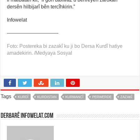
dersên hilbijarî bên tercîhkirin.”
Infowelat
——————————-
Foto: Postereka bi zazakî ku ji bo Dersa Kurdî hatiye
amadekirin. /Medyaya Sosyal
Tags
KURDÎ
KURDISTAN
KURMANCÎ
PERWERDE
ZAZAKÎ
Derbarê infowelat.com