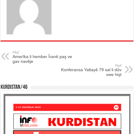
Pêşî
Amerîka li hember Îranê paş ve
gav navêje
Piştî
Konferansa Yaltayê 79 sal li dûv
xwe hişt
KURDISTAN/46