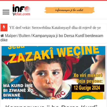
YE derî vekir: Serxwebûna Katalonyayê dîsa di rojevê de ye
Malper
/
Bulten
/
Kampanyaya ji bo Dersa Kurdî berdewam
dike