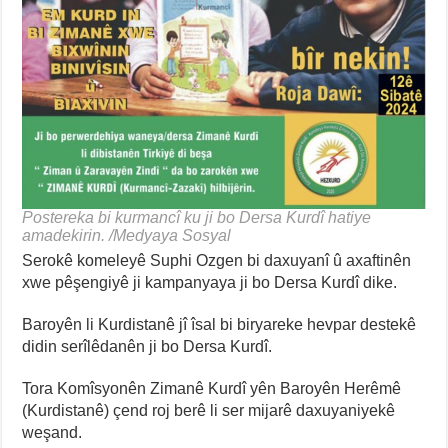
Postereka bi kurmancî ku ji bo Dersa Kurdî hatiye
amadekirin. /Medyaya Sosyal
Serokê komeleyê Suphi Ozgen bi daxuyanî û axaftinên
xwe pêşengiyê ji kampanyaya ji bo Dersa Kurdî dike.
Baroyên li Kurdistanê jî îsal bi biryareke hevpar destekê
didin serîlêdanên ji bo Dersa Kurdî.
Tora Komîsyonên Zimanê Kurdî yên Baroyên Herêmê
(Kurdistanê) çend roj berê li ser mijarê daxuyaniyekê
weşand.