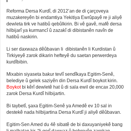
Reforma Dersa Kurdî, di 2012’an de di çarçoveya
muzakereyên bi endamtiya Yekitiya Ewrûpayê re ji aliyê
dewleta tirk ve hatibû qebûlkirin. Bi vê gavê, mafê dersa
hilbijarî ya kurmancî û zazakî di dibistanên navîn de
hatibû naskirin.
Li ser daxwaza dêûbavan li dibistanên li Kurdistan û
Tirkiyeyê zarok dikarin hefteyê du saetan perwerdeya
kurdîbibin.
Mixabin siyaseta bakur tevlî sendîkaya Egitim-Senê,
belediye û gelek saziyên din Dersa Kurdî boykot kirin.
Boykot
bi kêrî dewletê hat û di sala ewil de encax 20,000
zarok Dersa Kurdî hilbijartin.
Bi taybetî, şaxa Egitim-Senê ya Amedê ev 10 sal in
destekê nada hilbijartina Dersa Kurdî ji aliyê dêûbavan.
Egitim-Sen Amed du 4ê sibatê de bi daxuyaniyekê bang
li malbatan kir, “li gorî daxwaz û behreyên zarokan