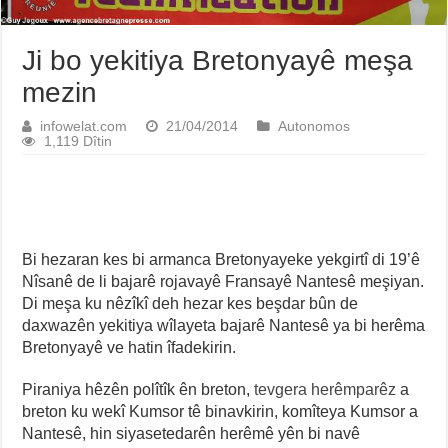
Ji bo yekitiya Bretonyayê meşa
mezin
infowelat.com
21/04/2014
Autonomos
1,119 Dîtin
Bi hezaran kes bi armanca Bretonyayeke yekgirtî di 19’ê
Nîsanê de li bajarê rojavayê Fransayê Nantesê meşiyan.
Di meşa ku nêzîkî deh hezar kes beşdar bûn de
daxwazên yekitiya wîlayeta bajarê Nantesê ya bi herêma
Bretonyayê ve hatin îfadekirin.
Piraniya hêzên polîtîk ên breton,
tevgera herêmparêz
a
breton ku wekî Kumsor tê binavkirin, komîteya Kumsor a
Nantesê, hin siyasetedarên herêmê yên bi navê