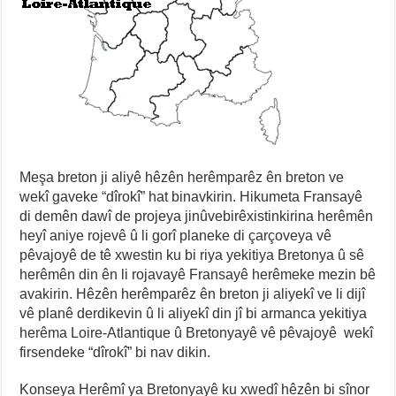
Meşa breton ji aliyê hêzên herêmparêz ên breton ve
wekî gaveke “dîrokî” hat binavkirin. Hikumeta Fransayê
di demên dawî de projeya jinûvebirêxistinkirina herêmên
heyî aniye rojevê û li gorî planeke di çarçoveya vê
pêvajoyê de tê xwestin ku bi riya yekitiya Bretonya û sê
herêmên din ên li rojavayê Fransayê herêmeke mezin bê
avakirin. Hêzên herêmparêz ên breton ji aliyekî ve li dijî
vê planê derdikevin û li aliyekî din jî bi armanca yekitiya
herêma Loire-Atlantique û Bretonyayê vê pêvajoyê wekî
firsendeke “dîrokî” bi nav dikin.
Konseya Herêmî ya Bretonyayê ku xwedî hêzên bi sînor