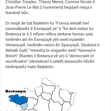
Christîan Troadec, Thierry Merret, Corinne Nicole û
Jean-Pierre Le Mat û hunermend beşdarê meşa li
Nantesê bûn.
Di meşê de hat îfadekirin ku “Fransa welatê herî
navendîparêz ê Ewropayê ye” û “Îro dem hatiye ku
Bretonya bi 4,5 mîlyon nifûsa derkeve heman asta
herêmên din ên Ewropayê yên wekî eyaletên
Almanyayê, herêmên mezin ên Spanyayê, Skotland û
Welatê Galê.” Herwiha bi sloganên wekî “
Naoned e
Breizh
” (Nantes li Bretanya’yê ye) û “
democratie et
reunification
” (demokrasî û yekitî) daxwazên hêzên
herêmparêz hatin îfadekirin.