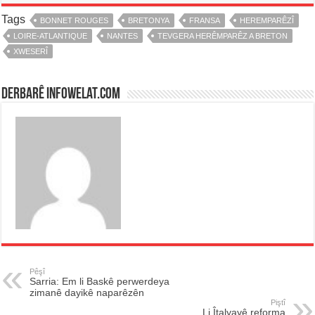
Tags
BONNET ROUGES
BRETONYA
FRANSA
HEREMPARÊZÎ
LOIRE-ATLANTIQUE
NANTES
TEVGERA HERÊMPARÊZ A BRETON
XWESERÎ
Derbarê infowelat.com
Pêşî
Sarria: Em li Baskê perwerdeya
zimanê dayikê naparêzên
Piştî
Li Îtalyayê reforma