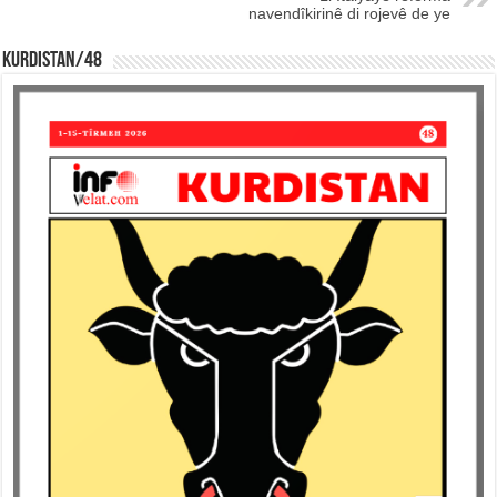
navendîkirinê di rojevê de ye
KURDISTAN/48