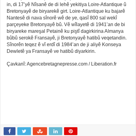
in, di 17’yê Nîsanê de di lehê yekitiya Loire-Atlantique û
Bretonyayê de biryarekê girt. Loire-Atlantique ku bajarê
Nantesê di nava sînorê wê de ye, qasî 800 sal wekî
parçeyeke Bretonyayê bû. Vê wîlayetê di 1941’an de bi
biryareke mareşal Petainê ku piştî dagirkirina Almanya
bûbû serokê Fransayê, ji Bretonyayê hatibû veqetandin.
Sînorên teqez ê vî erdî di 1984’an de ji aliyê Konseya
Dewletê ya Fransayê ve hatibû diyarkirin.
Çavkanî: Agencebretagnepresse.com / Liberation.fr