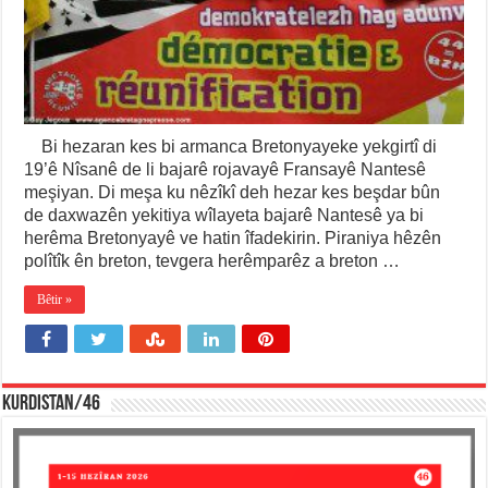
Bi hezaran kes bi armanca Bretonyayeke yekgirtî di
19’ê Nîsanê de li bajarê rojavayê Fransayê Nantesê
meşiyan. Di meşa ku nêzîkî deh hezar kes beşdar bûn
de daxwazên yekitiya wîlayeta bajarê Nantesê ya bi
herêma Bretonyayê ve hatin îfadekirin. Piraniya hêzên
polîtîk ên breton, tevgera herêmparêz a breton …
Bêtir »
KURDISTAN/46