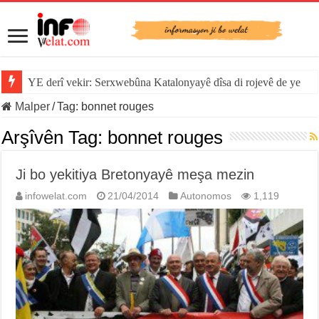
YE derî vekir: Serxwebûna Katalonyayê dîsa di rojevê de ye
Malper
/
Tag:
bonnet rouges
Arşîvên Tag:
bonnet rouges
Ji bo yekitiya Bretonyayê meşa mezin
infowelat.com
21/04/2014
Autonomos
1,119