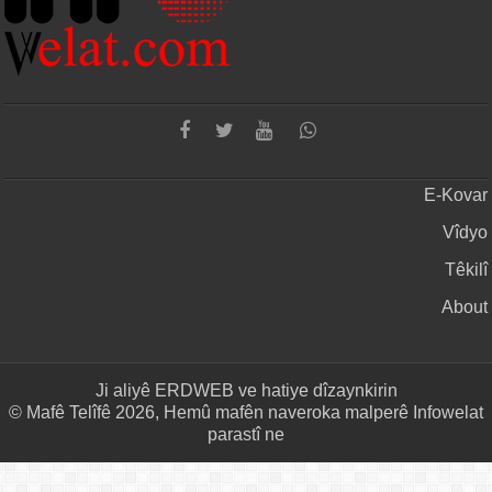
E-Kovar
Vîdyo
Têkilî
About
Ji aliyê
ERDWEB
ve hatiye dîzaynkirin
© Mafê Telîfê 2026, Hemû mafên naveroka malperê Infowelat
parastî ne