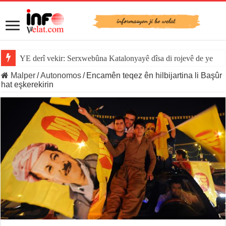
YE derî vekir: Serxwebûna Katalonyayê dîsa di rojevê de ye
Malper
/
Autonomos
/
Encamên teqez ên hilbijartina li Başûr
hat eşkerekirin