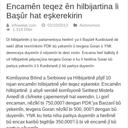
Encamên teqez ên hilbijartina li
Başûr hat eşkerekirin
infowelat.com
02/10/2013
Autonomos
1,318 Dîtin
Di hilbijartinên ji bo parlamentoya herêmî ya li Başûrê Kurdistanê de
wekî dihat texmînkirin PDK bû yekemîn û tevgera Goran û YNK
derenceya duyemîn û sêyemîn bi dest xistin. Encama herî balkêş ê
vê hilbijartinê pêşveçûna tevgera Goran e ku li herêma Soran bû
partiya yekemîn û li Kurdistanê jî bû partiya duyemîn.
Komîsyona Bilind a Serbixwe ya Hilbijartinê pîştî 10
rojan encamên hilbijartinê yên teqez eşkerekir. Encamên
hilbijartinê ji aliyê serokê komîsyonê Serbest Mistefa
Amedî di cîvîneke çapemeniyê hat xwendin. Li gorî
encaman, nêzîkî bi 750,000’î dengan PDK’ya Barzanî bû
yekemîn, tevgera Goran nêzîkî bi 500, 000’î dengan bû
duyemîn. YNK ku heta niha partiya duyemîn a herêmê
bû encax karibû bigihîje 350,000’î û bi vê encamê jî bû