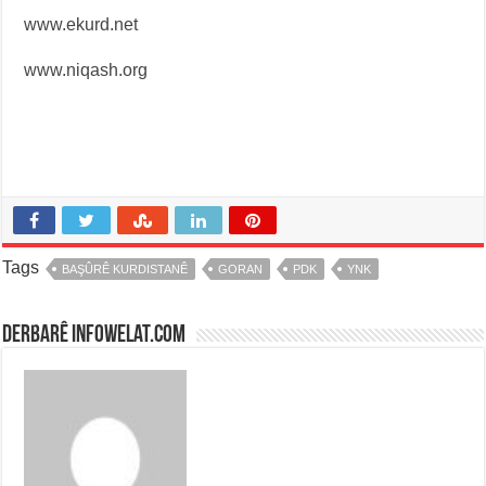
www.ekurd.net
www.niqash.org
Tags
BAŞÛRÊ KURDISTANÊ
GORAN
PDK
YNK
Derbarê infowelat.com