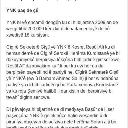
YNK paş de çû
YNK bi vê encamê dengên ku di hilbijartina 2009’an de
wergirtibû 200,000 kêm kir û di parlamentoyê de bû
xwediyê 18 kursiyan.
Cîgirê Sekreterê Giştî yê YNK’ê Kosret Resûl Alî ku di
heman demê de Cîgirê Serokê Herêma Kurdistanê ye bi
daxuyaniyekê berpirsiya têkçûna hilbijartinê girt ser xwe.
Resûl Alî da xuyakirin ku “Ji ber ku ew her du du
berpirsên payebilind ê partiyê ne, Cîgirê Sekreterê Giştî
yê YNK’ê (ew û Barham Ahmed Salih) ji ber windabûna
partiyê ya di hilbijartinên ji bo Parlamentoya Kurdistanê
ya ku roja Şemiyê hatibû li dar xistin de, berpirsiyê bi
tevahî digirin ser xwe.
Di pêvajoya hilbijartinê de di medyaya Başûr de li ser
paşveçûna YNK’ê gelek nûçe hatin weşandin û di
piraniya nûçeyan de aciziya gelê herêma Soran a ji bo