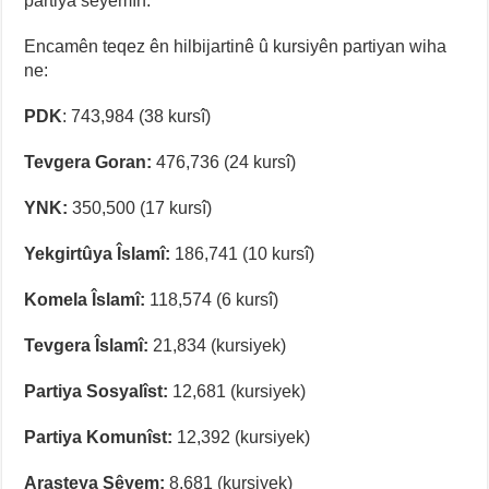
partiya sêyemîn.
Encamên teqez ên hilbijartinê û kursiyên partiyan wiha
ne:
PDK
: 743,984 (38 kursî)
Tevgera Goran:
476,736 (24 kursî)
YNK:
350,500 (17 kursî)
Yekgirtûya Îslamî:
186,741 (10 kursî)
Komela Îslamî:
118,574 (6 kursî)
Tevgera Îslamî:
21,834 (kursiyek)
Partiya Sosyalîst:
12,681 (kursiyek)
Partiya Komunîst:
12,392 (kursiyek)
Arasteya Sêyem:
8,681 (kursiyek)