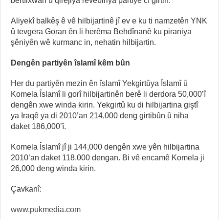
bertîlxwarî û qirêjiya rêvebiriya partiyê cî girtin.
Aliyekî balkêş ê vê hilbijartinê jî ev e ku ti namzetên YNK
û tevgera Goran ên li herêma Behdînanê ku piraniya
şêniyên wê kurmanc in, nehatin hilbijartin.
Dengên partiyên îslamî kêm bûn
Her du partiyên mezin ên îslamî Yekgirtûya Îslamî û
Komela Îslamî li gorî hilbijartinên berê li derdora 50,000’î
dengên xwe winda kirin. Yekgirtû ku di hilbijartina giştî
ya Iraqê ya di 2010’an 214,000 deng girtibûn û niha
daket 186,000’î.
Komela Îslamî jî ji 144,000 dengên xwe yên hilbijartina
2010’an daket 118,000 dengan. Bi vê encamê Komela ji
26,000 deng winda kirin.
Çavkanî:
www.pukmedia.com