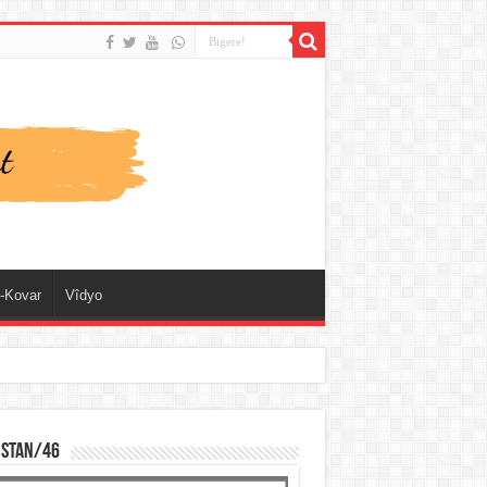
-Kovar
Vîdyo
ISTAN/46