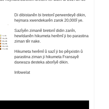
Di dibistanên bi bretonî perwerdeyê dikin,
hejmara xwendekarên zarok 20,000î ye.
Sazîyên zimanê bretonî didin zanîn,
hewldanên hikumeta herêmî ji bo parastina
ziman têr nake.
Hikumeta herêmî û sazî ji bo pêşxistin û
parastina ziman ji hikumeta Fransayê
daxwaza desteka aborîyê dikin.
Infowelat