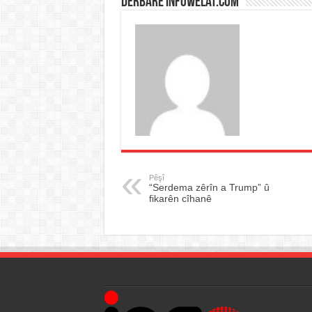
Derbarê infowelat.com
Pêşî
“Serdema zêrîn a Trump” û
fikarên cîhanê