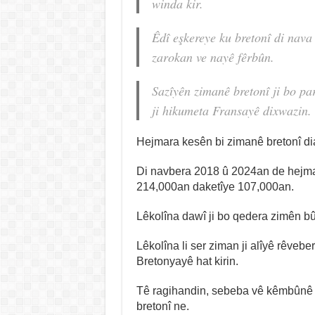
winda kir.
Êdî eşkereye ku bretonî di nava 
zarokan ve nayê fêrbûn.
Sazîyên zimanê bretonî ji bo pa
ji hikumeta Fransayê dixwazin.
Hejmara kesên bi zimanê bretonî dia
Di navbera 2018 û 2024an de hejma
214,000an daketîye 107,000an.
Lêkolîna dawî ji bo qedera zimên b
Lêkolîna li ser ziman ji alîyê rêveb
Bretonyayê hat kirin.
Tê ragihandin, sebeba vê kêmbûnê 
bretonî ne.