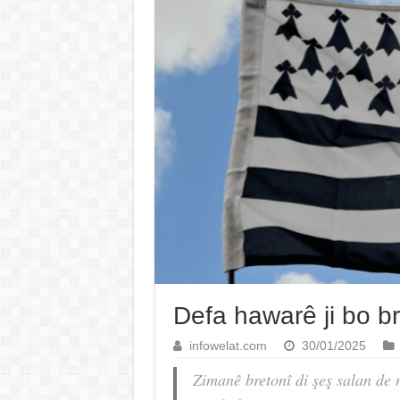
Defa hawarê ji bo br
infowelat.com
30/01/2025
Zimanê bretonî di şeş salan de 