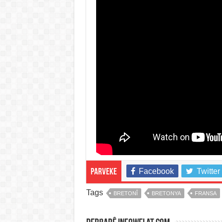
Facebook
Twitter
Parveke
Tags
BRETONÎ
BRETONYA
FRANSA