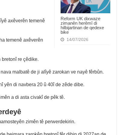
Reform UK dixwaze
alîyê axêverên temenê
zimanên herêmî di
hilbijartinan de qedexe
bike
14/07/2026
iha temenê axêverên
 bretonî re çêdike.
i nava malbatê de ji alîyê zarokan ve nayê fêrbûn.
onî yên di navbera 20 û 40î de zêde dibe.
mên a di asta civakî de pêk tê.
erdeyê
 mamosteyên zimên tê perwerdekirin.
de hejmara zarokên bretonî fêr dibin di 2027an de