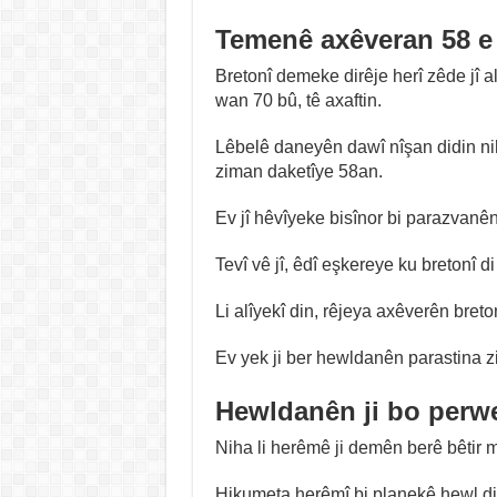
Temenê axêveran 58 e
Bretonî demeke dirêje herî zêde jî 
wan 70 bû, tê axaftin.
Lêbelê daneyên dawî nîşan didin n
ziman daketîye 58an.
Ev jî hêvîyeke bisînor bi parazvanên
Tevî vê jî, êdî eşkereye ku bretonî d
Li alîyekî din, rêjeya axêverên bret
Ev yek ji ber hewldanên parastina zi
Hewldanên ji bo perw
Niha li herêmê ji demên berê bêtir
Hikumeta herêmî bi planekê hewl di