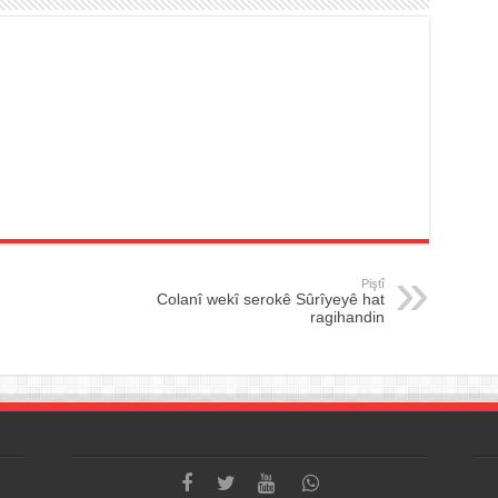
Piştî
Colanî wekî serokê Sûrîyeyê hat
ragihandin