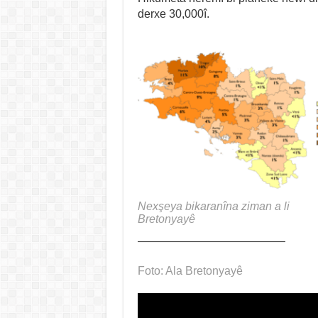
derxe 30,000î.
Nexşeya bikaranîna ziman a li
Bretonyayê
—————————————
Foto: Ala Bretonyayê