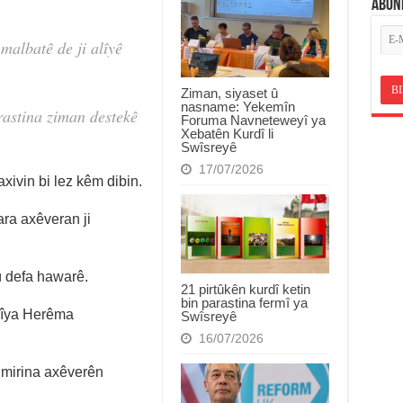
ABON
malbatê de ji alîyê
Ziman, siyaset û
nasname: Yekemîn
rastina ziman destekê
Foruma Navneteweyî ya
Xebatên Kurdî li
Swîsreyê
17/07/2026
xivin bi lez kêm dibin.
ra axêveran ji
û defa hawarê.
21 pirtûkên kurdî ketin
bin parastina fermî ya
erîya Herêma
Swîsreyê
16/07/2026
mirina axêverên