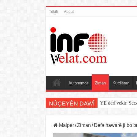
Têkilî
About
Autonomos
Ziman
Kurdistan
NÛÇEYÊN DAWÎ
YE derî vekir: Ser
Sînorê di navbera Î
Malper
/
Ziman
/
Defa hawarê ji bo b