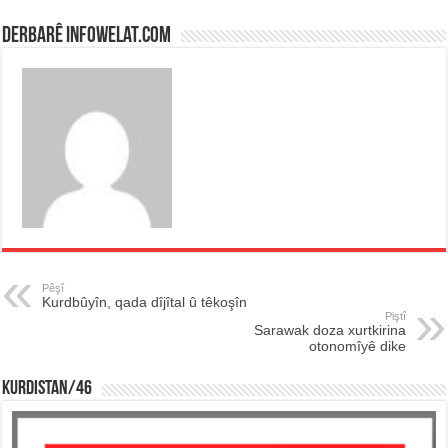
Derbarê infowelat.com
Pêşî
Kurdbûyîn, qada dîjîtal û têkoşîn
Piştî
Sarawak doza xurtkirina
otonomîyê dike
KURDISTAN/46