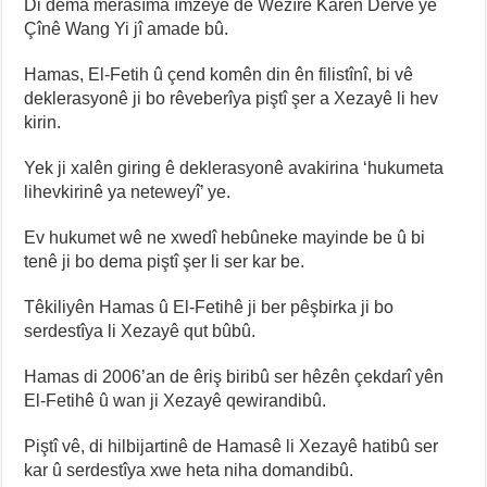
Di dema merasîma îmzeyê de Wezîrê Karên Derve yê
Çînê Wang Yi jî amade bû.
Hamas, El-Fetih û çend komên din ên filistînî, bi vê
deklerasyonê ji bo rêveberîya piştî şer a Xezayê li hev
kirin.
Yek ji xalên giring ê deklerasyonê avakirina ‘hukumeta
lihevkirinê ya neteweyî’ ye.
Ev hukumet wê ne xwedî hebûneke mayinde be û bi
tenê ji bo dema piştî şer li ser kar be.
Têkiliyên Hamas û El-Fetihê ji ber pêşbirka ji bo
serdestîya li Xezayê qut bûbû.
Hamas di 2006’an de êriş biribû ser hêzên çekdarî yên
El-Fetihê û wan ji Xezayê qewirandibû.
Piştî vê, di hilbijartinê de Hamasê li Xezayê hatibû ser
kar û serdestîya xwe heta niha domandibû.