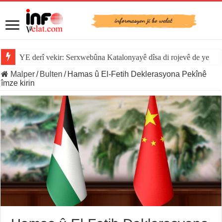
YE derî vekir: Serxwebûna Katalonyayê dîsa di rojevê de ye
Malper
/
Bulten
/
Hamas û El-Fetih Deklerasyona Pekînê
îmze kirin