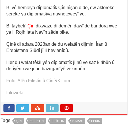
Bi vê hemleya dîplomatîk Çîn nîşan dide, ew aktoreke
sereke ya dîplomasîya navneteweyî ye.
Bi taybetî,
Çîn
dixwaze di demên dawî de bandora xwe
ya Ii Rojhilata Navîn zêde bike.
Çînê di adara 2023an de du welatên dijmin, Îran û
Erebistana Siûdî jî li hev anîbû.
Her du welat têkiliyên dîplomatîk ji nû ve saz kiribûn û
derîyên xwe ji bo bazirganîyê vekiribûn.
Foto: Alên Filistîn û Çînê/X.com
Infowelat
Tags
ÇÎN
EL-FETIH
FILÎSTÎN
HAMAS
PEKÎN