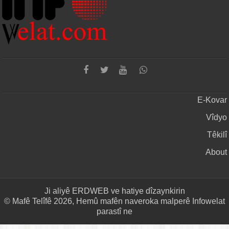
E-Kovar
Vîdyo
Têkilî
About
Ji aliyê
ERDWEB
ve hatiye dîzaynkirin
© Mafê Telîfê 2026, Hemû mafên naveroka malperê Infowelat
parastî ne