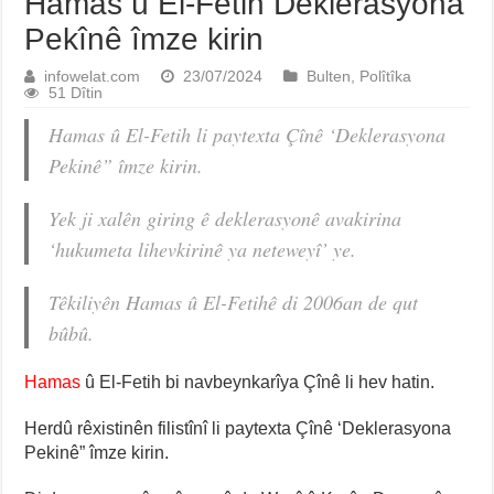
Hamas û El-Fetih Deklerasyona
Pekînê îmze kirin
infowelat.com
23/07/2024
Bulten
,
Polîtîka
51 Dîtin
Hamas û El-Fetih li paytexta Çînê ‘Deklerasyona
Pekinê” îmze kirin.
Yek ji xalên giring ê deklerasyonê avakirina
‘hukumeta lihevkirinê ya neteweyî’ ye.
Têkiliyên Hamas û El-Fetihê di 2006an de qut
bûbû.
Hamas
û El-Fetih bi navbeynkarîya Çînê li hev hatin.
Herdû rêxistinên filistînî li paytexta Çînê ‘Deklerasyona
Pekinê” îmze kirin.