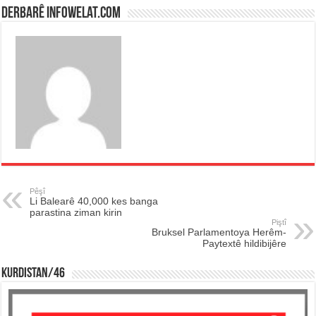
Derbarê infowelat.com
Pêşî
Li Balearê 40,000 kes banga
parastina ziman kirin
Piştî
Bruksel Parlamentoya Herêm-
Paytextê hildibijêre
KURDISTAN/46