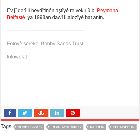
Ev jî derî li hevdîtinên aştîyê re vekir û bi
Peymana
Belfastê
ya 1998an dawî li alozîyê hat anîn.
———————————————–
Fotoyê sereke: Bobby Sands Trust
Infowelat
Tags
BOBBY SANDS
ÎRLANDAYA BAKUR
KATOLÎK
SERXWEBÛN