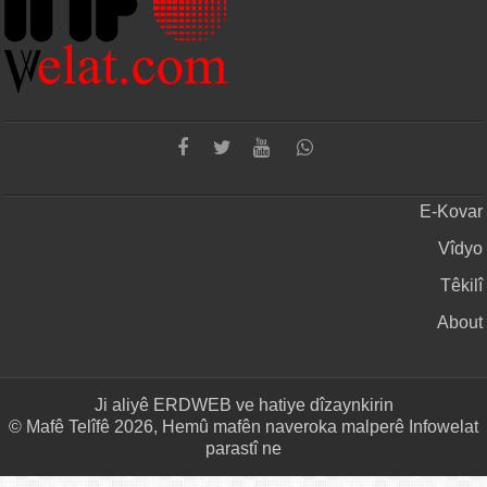
E-Kovar
Vîdyo
Têkilî
About
Ji aliyê
ERDWEB
ve hatiye dîzaynkirin
© Mafê Telîfê 2026, Hemû mafên naveroka malperê Infowelat
parastî ne