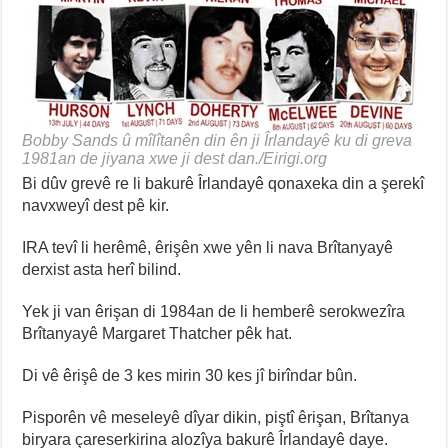
Bobby Sands û mîlîtanên din ên ji Îrlandayê ku di greva
1981an de jiyana xwe ji dest dan./Eirigi.org
Bi dûv grevê re li bakurê Îrlandayê qonaxeka din a şerekî
navxweyî dest pê kir.
IRA tevî li herêmê, êrişên xwe yên li nava Brîtanyayê
derxist asta herî bilind.
Yek ji van êrişan di 1984an de li hemberê serokwezîra
Brîtanyayê Margaret Thatcher pêk hat.
Di vê êrişê de 3 kes mirin 30 kes jî birîndar bûn.
Pisporên vê meseleyê dîyar dikin, piştî êrişan, Brîtanya
biryara çareserkirina alozîya bakurê Îrlandayê daye.