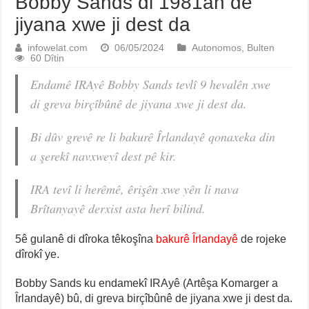
Bobby Sands di 1981an de
jiyana xwe ji dest da
infowelat.com
06/05/2024
Autonomos
,
Bulten
60 Dîtin
Endamê IRAyê Bobby Sands tevlî 9 hevalên xwe
di greva birçîbûnê de jiyana xwe ji dest da.
Bi dûv grevê re li bakurê Îrlandayê qonaxeka din
a şerekî navxweyî dest pê kir.
IRA tevî li herêmê, êrişên xwe yên li nava
Brîtanyayê derxist asta herî bilind.
5ê gulanê di dîroka têkoşîna
bakurê Îrlandayê
de rojeke
dîrokî ye.
Bobby Sands ku endamekî IRAyê (Artêşa Komarger a
Îrlandayê) bû, di greva birçîbûnê de jiyana xwe ji dest da.