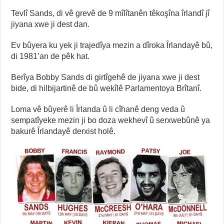
Tevlî Sands, di vê grevê de 9 mîlîtanên têkoşîna îrlandî jî
jiyana xwe ji dest dan.
Ev bûyera ku yek ji trajedîya mezin a dîroka Îrlandayê bû,
di 1981’an de pêk hat.
Berîya Bobby Sands di girtîgehê de jiyana xwe ji dest
bide, di hilbijartinê de bû wekîlê Parlamentoya Brîtanî.
Loma vê bûyerê li Îrlanda û li cîhanê deng veda û
sempatîyeke mezin ji bo doza wekhevî û serxwebûnê ya
bakurê Îrlandayê derxist holê.