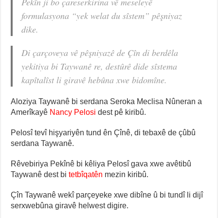
Pekîn ji bo çareserkirina vê meseleyê
formulasyona “yek welat du sîstem” pêşniyaz
dike.
Di çarçoveya vê pêşniyazê de Çîn di berdêla
yekitiya bi Taywanê re, destûrê dide sîstema
kapîtalîst li giravê hebûna xwe bidomîne.
Aloziya Taywanê bi serdana Seroka Meclisa Nûneran a
Amerîkayê
Nancy Pelosi
dest pê kiribû.
Pelosî tevî hişyariyên tund ên Çînê, di tebaxê de çûbû
serdana Taywanê.
Rêvebiriya Pekînê bi kêliya Pelosî gava xwe avêtibû
Taywanê dest bi
tetbîqatên
mezin kiribû.
Çîn Taywanê wekî parçeyeke xwe dibîne û bi tundî li dijî
serxwebûna giravê helwest digire.