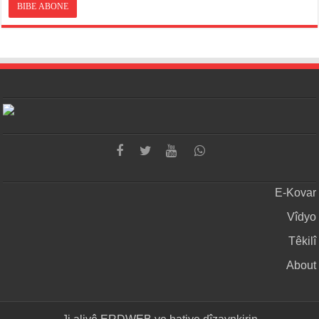
E-Kovar
Vîdyo
Têkilî
About