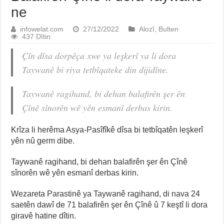
ne
infowelat.com
27/12/2022
Alozî
,
Bulten
437 Dîtin
Çîn dîsa dorpêça xwe ya leşkerî ya li dora
Taywanê bi riya tetbîqateke din dijidîne.
Taywanê ragihand, bi dehan balafirên şer ên
Çînê sînorên wê yên esmanî derbas kirin.
Krîza li herêma Asya-Pasîfîkê dîsa bi tetbîqatên leşkerî
yên nû germ dibe.
Taywanê ragihand, bi dehan balafirên şer ên Çînê
sînorên wê yên esmanî derbas kirin.
Wezareta Parastinê ya Taywanê ragihand, di nava 24
saetên dawî de 71 balafirên şer ên Çînê û 7 keştî li dora
giravê hatine dîtin.