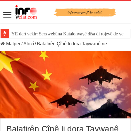
YE derî vekir: Serxwebûna Katalonyayê dîsa di rojevê de ye
Malper
/
Alozî
/
Balafirên Çînê li dora Taywanê ne
Balafirên Çînê li dora Taywanê