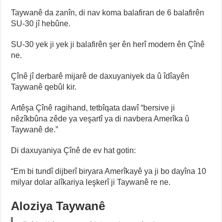
Taywanê da zanîn, di nav koma balafiran de 6 balafirên
SU-30 jî hebûne.
SU-30 yek ji yek ji balafirên şer ên herî modern ên Çînê
ne.
Çînê jî derbarê mijarê de daxuyaniyek da û îdîayên
Taywanê qebûl kir.
Artêşa Çînê ragihand, tetbîqata dawî “bersive ji
nêzîkbûna zêde ya veşartî ya di navbera Amerîka û
Taywanê de.”
Di daxuyaniya Çînê de ev hat gotin:
“Em bi tundî dijberî biryara Amerîkayê ya ji bo dayîna 10
milyar dolar alîkariya leşkerî ji Taywanê re ne.
Aloziya Taywanê