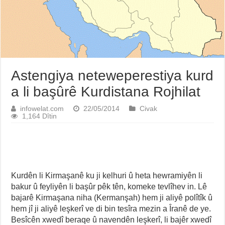
Astengiya neteweperestiya kurd
a li başûrê Kurdistana Rojhilat
infowelat.com
22/05/2014
Civak
1,164 Dîtin
Kurdên li Kirmaşanê ku ji kelhuri û heta hewramiyên li
bakur û feyliyên li başûr pêk tên, komeke tevlîhev in. Lê
bajarê Kirmaşana niha (Kermanşah) hem ji aliyê polîtîk û
hem jî ji aliyê leşkerî ve di bin tesîra mezin a Îranê de ye.
Besîcên xwedî beraqe û navendên leşkerî, li bajêr xwedî