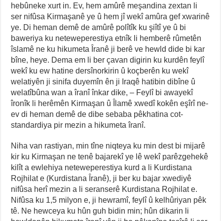
hebûneke xurt in. Ev, hem amûrê meşandina zextan li
ser nifûsa Kirmaşanê ye û hem jî wekî amûra gef xwarinê
ye. Di heman demê de amûrê polîtîk ku şiîtî ye û bi
baweriya ku neteweperestiya etnîk li hemberê rûmetên
îslamê ne ku hikumeta Îranê ji berê ve hewld dide bi kar
bîne, heye. Dema em li ber çavan digirin ku kurdên feylî
wekî ku ew hatine dersînorkirin û koçberên ku wekî
welatiyên ji sinifa duyemîn ên ji Iraqê hatibin dibîne û
welatîbûna wan a îranî înkar dike, – Feylî bi awayekî
îronîk li herêmên Kirmaşan û Îlamê xwedî kokên eşîrî ne-
ev di heman demê de dibe sebaba pêkhatina cot-
standardiya pir mezin a hikumeta îranî.
Niha van rastiyan, min tîne niqteya ku min dest bi mijarê
kir ku Kirmaşan ne tenê bajarekî ye lê wekî parêzgehekê
kilît a ewlehiya neteweperestiya kurd a li Kurdistana
Rojhilat e (Kurdistana Îranê), ji ber ku bajar xwediyê
nifûsa herî mezin a li seranserê Kurdistana Rojhilat e.
Nifûsa ku 1,5 milyon e, ji hewramî, feylî û kelhûriyan pêk
tê. Ne hewceya ku hûn guh bidin min; hûn dikarin li