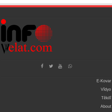
E-Kovar
Vîdyo
Têkilî
About