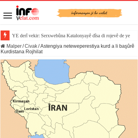
YE derî vekir: Serxwebûna Katalonyayê dîsa di rojevê de ye
Malper
/
Civak
/
Astengiya neteweperestiya kurd a li başûrê
Kurdistana Rojhilat