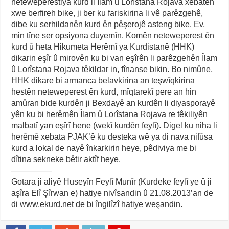
neteweperestiya kurd li Îlam û Lorîstana Rojava xebatên
xwe berfireh bike, ji ber ku fariskirina li vê parêzgehê,
dibe ku serhildanên kurd ên pêşerojê asteng bike. Ev,
min tîne ser opsiyona duyemîn. Komên neteweperest ên
kurd û heta Hikumeta Herêmî ya Kurdistanê (HHK)
dikarin eşîr û mirovên ku bi van eşîrên li parêzgehên Îlam
û Lorîstana Rojava têkildar in, fînanse bikin. Bo nimûne,
HHK dikare bi armanca belavkirina an teşwîqkirina
hestên neteweperest ên kurd, mîqtarekî pere an hin
amûran bide kurdên ji Bexdayê an kurdên li diyasporayê
yên ku bi herêmên Îlam û Lorîstana Rojava re têkiliyên
malbatî yan eşîrî hene (wekî kurdên feylî). Digel ku niha li
herêmê xebata PJAK’ê ku desteka wê ya di nava nifûsa
kurd a lokal de nayê înkarkirin heye, pêdiviya me bi
dîtina sekneke bêtir aktîf heye.
—————
Gotara ji aliyê Huseyîn Feylî Munîr (Kurdeke feylî ye û ji
aşîra Elî Şîrwan e) hatiye nivîsandin û 21.08.2013’an de
di www.ekurd.net de bi îngilîzî hatiye weşandin.