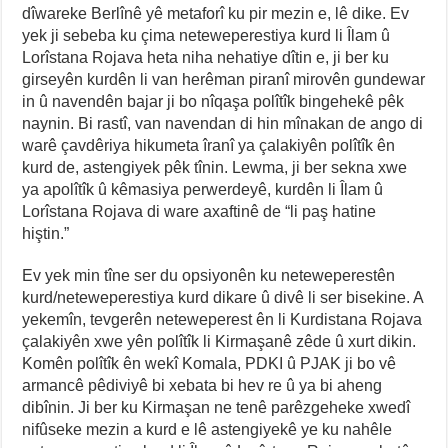
dîwareke Berlînê yê metaforî ku pir mezin e, lê dike. Ev
yek ji sebeba ku çima neteweperestiya kurd li Îlam û
Lorîstana Rojava heta niha nehatiye dîtin e, ji ber ku
girseyên kurdên li van herêman piranî mirovên gundewar
in û navendên bajar ji bo nîqaşa polîtîk bingehekê pêk
naynin. Bi rastî, van navendan di hin mînakan de ango di
warê çavdêriya hikumeta îranî ya çalakiyên polîtîk ên
kurd de, astengiyek pêk tînin. Lewma, ji ber sekna xwe
ya apolîtîk û kêmasiya perwerdeyê, kurdên li Îlam û
Lorîstana Rojava di ware axaftinê de “li paş hatine
hiştin.”
Ev yek min tîne ser du opsiyonên ku neteweperestên
kurd/neteweperestiya kurd dikare û divê li ser bisekine. A
yekemîn, tevgerên neteweperest ên li Kurdistana Rojava
çalakiyên xwe yên polîtîk li Kirmaşanê zêde û xurt dikin.
Komên polîtîk ên wekî Komala, PDKI û PJAK ji bo vê
armancê pêdiviyê bi xebata bi hev re û ya bi aheng
dibînin. Ji ber ku Kirmaşan ne tenê parêzgeheke xwedî
nifûseke mezin a kurd e lê astengiyekê ye ku nahêle