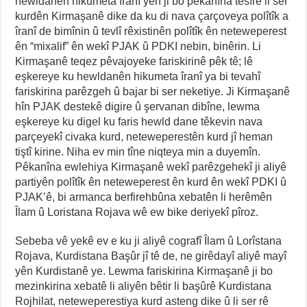
hewldanên hikumeta îranî yên ji bo pêkanîna tesîrê li ser
kurdên Kirmaşanê dike da ku di nava çarçoveya polîtîk a
îranî de bimînin û tevlî rêxistinên polîtîk ên neteweperest
ên “mixalif” ên wekî PJAK û PDKI nebin, binêrin. Li
Kirmaşanê teqez pêvajoyeke fariskirinê pêk tê; lê
eşkereye ku hewldanên hikumeta îranî ya bi tevahî
fariskirina parêzgeh û bajar bi ser neketiye. Ji Kirmaşanê
hîn PJAK destekê digire û şervanan dibîne, lewma
eşkereye ku digel ku faris hewld dane têkevin nava
parçeyekî civaka kurd, neteweperestên kurd jî heman
tiştî kirine. Niha ev min tîne niqteya min a duyemîn.
Pêkanîna ewlehiya Kirmaşanê wekî parêzgehekî ji aliyê
partiyên polîtîk ên neteweperest ên kurd ên wekî PDKI û
PJAK’ê, bi armanca berfirehbûna xebatên li herêmên
Îlam û Loristana Rojava wê ew bike deriyekî pîroz.
Sebeba vê yekê ev e ku ji aliyê cografî Îlam û Lorîstana
Rojava, Kurdistana Başûr jî tê de, ne girêdayî aliyê mayî
yên Kurdistanê ye. Lewma fariskirina Kirmaşanê ji bo
mezinkirina xebatê li aliyên bêtir li başûrê Kurdistana
Rojhilat, neteweperestiya kurd asteng dike û li ser rê