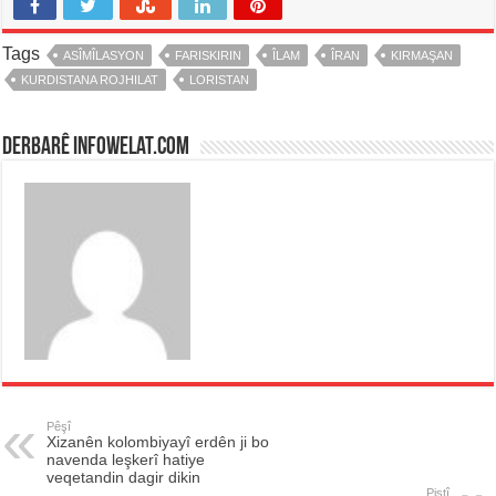
Tags
ASÎMÎLASYON
FARISKIRIN
ÎLAM
ÎRAN
KIRMAŞAN
KURDISTANA ROJHILAT
LORISTAN
Derbarê infowelat.com
Pêşî
Xizanên kolombiyayî erdên ji bo
navenda leşkerî hatiye
veqetandin dagir dikin
Piştî