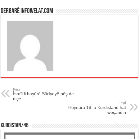
Derbarê infowelat.com
Pêşî
Îsraîl li başûrê Sûrîyeyê pêş de
diçe
Piştî
Hejmara 18. a Kurdistanê hat
weşandin
KURDISTAN/46