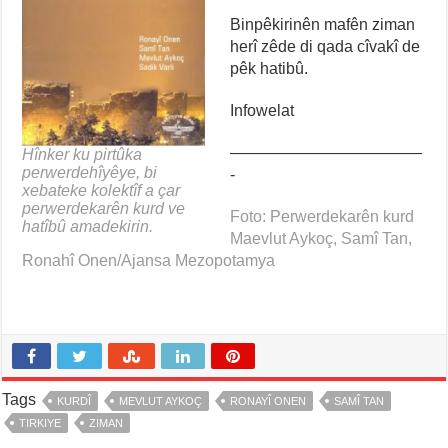
Binpêkirinên mafên ziman
herî zêde di qada cîvakî de
pêk hatibû.
Infowelat
————————————
Hînker ku pirtûka
perwerdehîyêye, bi
-
xebateke kolektîf a çar
perwerdekarên kurd ve
Foto: Perwerdekarên kurd
hatîbû amadekirin.
Maevlut Aykoç, Samî Tan,
Ronahî Onen/Ajansa Mezopotamya
Tags
KURDÎ
MEVLUT AYKOÇ
RONAYÎ ONEN
SAMÎ TAN
TIRKIYE
ZIMAN