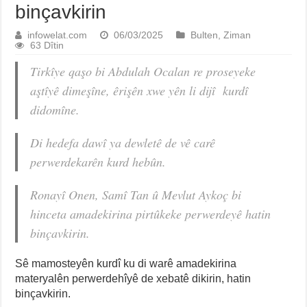
binçavkirin
infowelat.com
06/03/2025
Bulten
,
Ziman
63 Dîtin
Tirkîye qaşo bi Abdulah Ocalan re proseyeke
aştîyê dimeşîne, êrişên xwe yên li dijî kurdî
didomîne.
Di hedefa dawî ya dewletê de vê carê
perwerdekarên kurd hebûn.
Ronayî Onen, Samî Tan û Mevlut Aykoç bi
hinceta amadekirina pirtûkeke perwerdeyê hatin
binçavkirin.
Sê mamosteyên kurdî ku di warê amadekirina
materyalên perwerdehîyê de xebatê dikirin, hatin
binçavkirin.