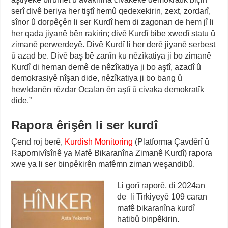
serî divê beriya her tiştî hemû qedexekirin, zext, zordarî,
sînor û dorpêçên li ser Kurdî hem di zagonan de hem jî li
her qada jiyanê bên rakirin; divê Kurdî bibe xwedî statu û
zimanê perwerdeyê. Divê Kurdî li her derê jiyanê serbest
û azad be. Divê baş bê zanîn ku nêzîkatiya ji bo zimanê
Kurdî di heman demê de nêzîkatiya ji bo aştî, azadî û
demokrasiyê nîşan dide, nêzîkatiya ji bo bang û
hewldanên rêzdar Ocalan ên aştî û civaka demokratîk
dide.”
Rapora êrişên li ser kurdî
Çend roj berê,
Kurdish Monitoring
(Platforma Çavdêrî û
Rapornivîsînê ya Mafê Bikaranîna Zimanê Kurdî) rapora
xwe ya li ser binpêkirên mafêmn ziman weşandibû.
Li gorî raporê, di 2024an
de li Tirkiyeyê 109 caran
mafê bikaranîna kurdî
hatibû binpêkirin.