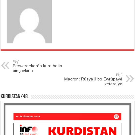
Pêşî
Perwerdekarên kurd hatin
binçavkirin
Piştî
Macron: Rûsya ji bo Ewrûpayê
xetere ye
KURDISTAN/48