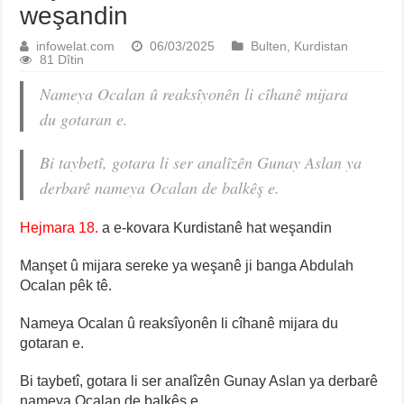
weşandin
infowelat.com
06/03/2025
Bulten
,
Kurdistan
81 Dîtin
Nameya Ocalan û reaksîyonên li cîhanê mijara
du gotaran e.
Bi taybetî, gotara li ser analîzên Gunay Aslan ya
derbarê nameya Ocalan de balkêş e.
Hejmara 18.
a e-kovara Kurdistanê hat weşandin
Manşet û mijara sereke ya weşanê ji banga Abdulah
Ocalan pêk tê.
Nameya Ocalan û reaksîyonên li cîhanê mijara du
gotaran e.
Bi taybetî, gotara li ser analîzên Gunay Aslan ya derbarê
nameya Ocalan de balkêş e.