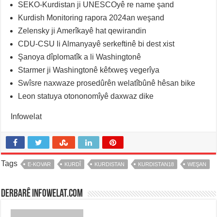
SEKO-Kurdistan ji UNESCOyê re name şand
Kurdish Monitoring rapora 2024an weşand
Zelensky ji Amerîkayê hat qewirandin
CDU-CSU li Almanyayê serkeftinê bi dest xist
Şanoya dîplomatîk a li Washingtonê
Starmer ji Washingtonê kêfxweş vegerîya
Swîsre naxwaze prosedûrên welatîbûnê hêsan bike
Leon statuya otononomîyê daxwaz dike
Infowelat
Tags
E-KOVAR
KURDÎ
KURDISTAN
KURDISTAN18
WEŞAN
Derbarê infowelat.com