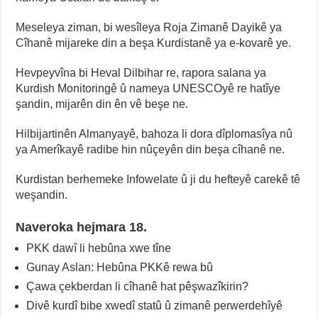
Meseleya ziman, bi wesîleya Roja Zimanê Dayikê ya
Cîhanê mijareke din a beşa Kurdistanê ya e-kovarê ye.
Hevpeyvîna bi Heval Dilbihar re, rapora salana ya
Kurdish Monitoringê û nameya UNESCOyê re hatîye
şandin, mijarên din ên vê beşe ne.
Hilbijartinên Almanyayê, bahoza li dora dîplomasîya nû
ya Amerîkayê radibe hin nûçeyên din beşa cîhanê ne.
Kurdistan berhemeke Infowelate û ji du hefteyê carekê tê
weşandin.
Naveroka hejmara 18.
PKK dawî li hebûna xwe tîne
Gunay Aslan: Hebûna PKKê rewa bû
Çawa çekberdan li cîhanê hat pêşwazîkirin?
Divê kurdî bibe xwedî statû û zimanê perwerdehîyê