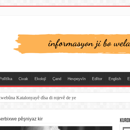
Polîtîka
Civak
Ekolojî
Çand
Hevpeyvîn
Edîtor
English
E
xwebûna Katalonyayê dîsa di rojevê de ye
erbixwe pêşniyaz kir
KURD