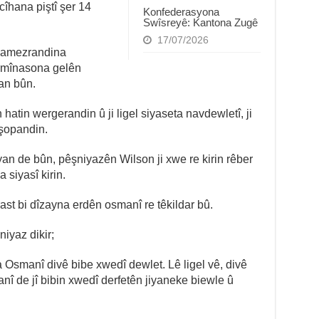
îhana piştî şer 14
Konfederasyona
Swîsreyê: Kantona Zugê
17/07/2026
 damezrandina
ermînasona gelên
lan bûn.
atin wergerandin û ji ligel siyaseta navdewletî, ji
 şopandin.
yan de bûn, pêşniyazên Wilson ji xwe re kirin rêber
siyasî kirin.
rast bi dîzayna erdên osmanî re têkildar bû.
iyaz dikir;
ya Osmanî divê bibe xwedî dewlet. Lê ligel vê, divê
anî de jî bibin xwedî derfetên jiyaneke biewle û