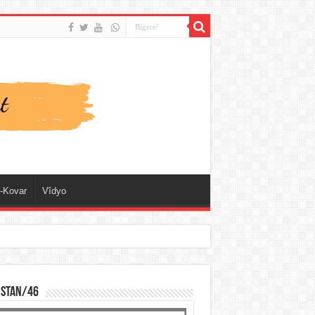
-Kovar
Vîdyo
ISTAN/46