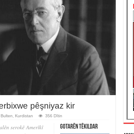
erbixwe pêşniyaz kir
Bulten
,
Kurdistan
356 Dîtin
alên serokê Amerîkî
Gotarên Têkildar