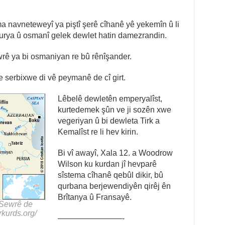
a navneteweyî ya piştî şerê cîhanê yê yekemîn û li
turya û osmanî gelek dewlet hatin damezrandin.
ê ya bi osmaniyan re bû rênîşander.
 serbixwe di vê peymanê de cî girt.
Lêbelê dewletên emperyalîst,
kurtedemek şûn ve ji sozên xwe
vegeriyan û bi dewleta Tirk a
Kemalîst re li hev kirin.
Bi vî awayî, Xala 12. a Woodrow
Wilson ku kurdan jî hevparê
sîstema cîhanê qebûl dikir, bû
qurbana berjewendiyên qirêj ên
Brîtanya û Fransayê.
 Sewrê de
orkurds.org/
————————-