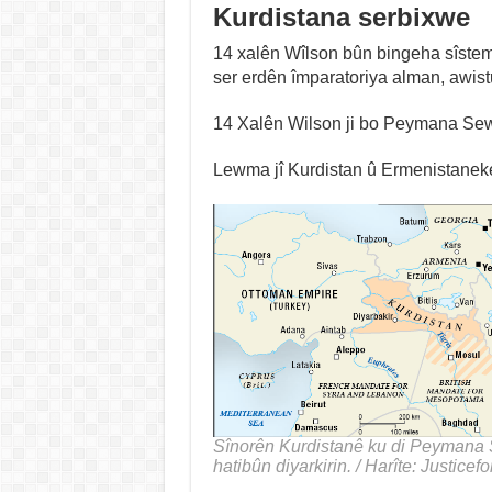
Kurdistana serbixwe
14 xalên Wîlson bûn bingeha sîstem
ser erdên împaratoriya alman, awis
14 Xalên Wilson ji bo Peymana Sewr
Lewma jî Kurdistan û Ermenistaneke
Sînorên Kurdistanê ku di Peymana
hatibûn diyarkirin. / Harîte: Justicef