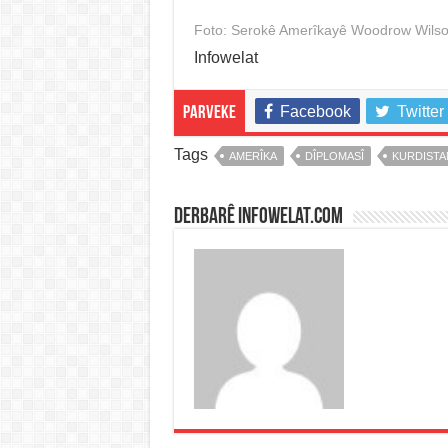
Foto: Serokê Amerîkayê Woodrow Wilso
Infowelat
Facebook
Twitter
Parveke
Tags
AMERÎKA
DÎPLOMASÎ
KURDISTA
Derbarê infowelat.com