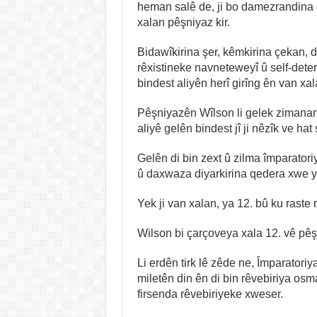
heman salê de, ji bo damezrandina c
xalan pêşniyaz kir.
Bidawîkirina şer, kêmkirina çekan,
rêxistineke navneteweyî û self-det
bindest aliyên herî girîng ên van xa
Pêşniyazên Wîlson li gelek zimanan h
aliyê gelên bindest jî ji nêzîk ve hat
Gelên di bin zext û zilma împaratori
û daxwaza diyarkirina qedera xwe ya 
Yek ji van xalan, ya 12. bû ku raste 
Wilson bi çarçoveya xala 12. vê pêşn
Li erdên tirk lê zêde ne, Împaratori
miletên din ên di bin rêvebiriya osm
firsenda rêvebiriyeke xweser.