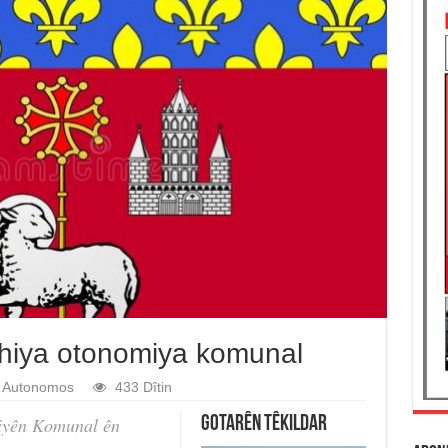
ahiya otonomiya komunal
Autonomos
433 Dîtin
iyên Komunal ên
Gotarên Têkildar