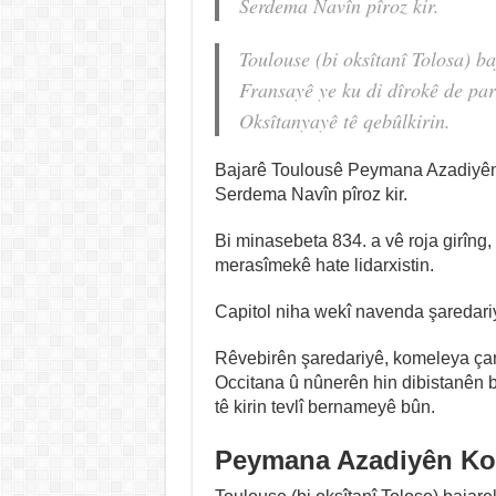
Serdema Navîn pîroz kir.
Toulouse (bi oksîtanî Tolosa) ba
Fransayê ye ku di dîrokê de pa
Oksîtanyayê tê qebûlkirin.
Bajarê Toulousê Peymana Azadiyê
Serdema Navîn pîroz kir.
Bi minasebeta 834. a vê roja girîng,
merasîmekê hate lidarxistin.
Capitol niha wekî navenda şaredariy
Rêvebirên şaredariyê, komeleya ç
Occitana û nûnerên hin dibistanên 
tê kirin tevlî bernameyê bûn.
Peymana Azadiyên K