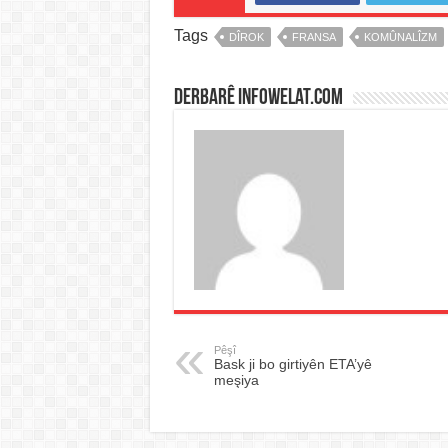
Tags
DÎROK
FRANSA
KOMÛNALÎZM
Derbarê infowelat.com
Pêşî
Bask ji bo girtiyên ETA’yê
meşiya