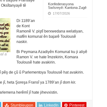
kî li başûrê Fransayê
Konfederasyona
 Oksîtanyayê tê
Swîsreyê: Kantona Zugê
17/07/2026
Di 1189’an
de Kont
Ramonê V. piştî berxwedana welatiyan,
mafên komunal ên bajarê Toulousê
naskir.
Bi Peymana Azadiyên Komunal ku ji aliyê
al a
Ramon V. ve hate îmzekirin, Komara
Toulousê hate avakirin.
jî pêş de çû û Parlementoya Toulousê hat avakirin.
jî, heta Şoreşa Fransî ya 1789’an jî dom kir.
arlemena herêmî jî hate jihevxistin.
Stumbleupon
LinkedIn
Pinterest