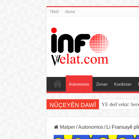
Têkilî
About
Autonomos
Ziman
Kurdistan
NÛÇEYÊN DAWÎ
YE derî vekir: Ser
Malper
/
Autonomos
/
Li Fransayê p