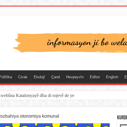
Polîtîka
Civak
Ekolojî
Çand
Hevpeyvîn
Edîtor
English
E
xwebûna Katalonyayê dîsa di rojevê de ye
îrozbahiya otonomiya komunal
KURD