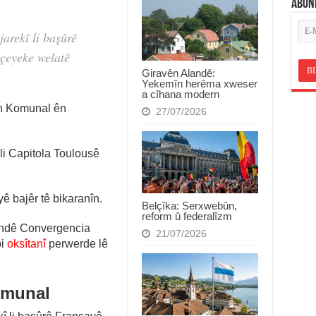
ABON
jarekî li başûrê
rçeyeke welatê
Giravên Alandê:
Yekemîn herêma xweser
a cîhana modern
n Komunal ên
27/07/2026
 li Capitola Toulousê
ê bajêr tê bikaranîn.
Belçîka: Serxwebûn,
reform û federalîzm
andê Convergencia
21/07/2026
bi
oksîtanî
perwerde lê
omunal