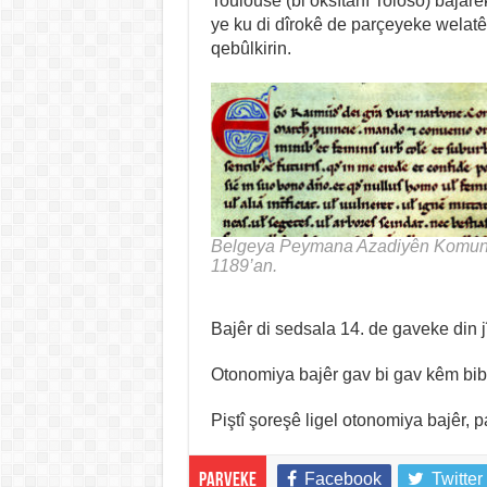
Toulouse (bi oksîtanî Toloso) bajare
ye ku di dîrokê de parçeyeke welatê
qebûlkirin.
Belgeya Peymana Azadiyên Komun
1189’an.
Bajêr di sedsala 14. de gaveke din 
Otonomiya bajêr gav bi gav kêm bibe 
Piştî şoreşê ligel otonomiya bajêr, p
Facebook
Twitter
Parveke