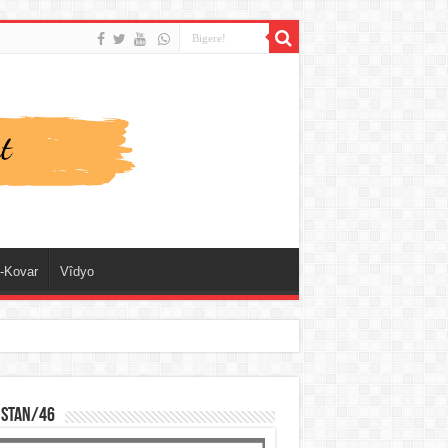
-Kovar
Vîdyo
ISTAN/46