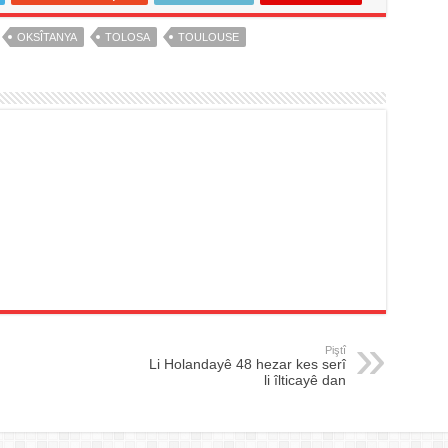
OKSÎTANYA
TOLOSA
TOULOUSE
Piştî
Li Holandayê 48 hezar kes serî
li îlticayê dan