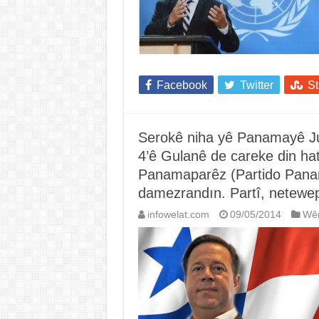
Facebook
Twitter
S
Serokê niha yê Panamayê Juan 
4’ê Gulanê de careke din hat h
Panamaparêz (Partido Panam
damezrandın. Partî, netewepe
infowelat.com
09/05/2014
Wê