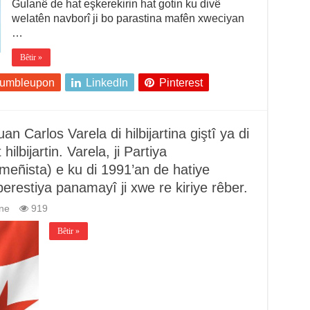
Gulanê de hat eşkerekirin hat gotin ku divê
welatên navborî ji bo parastina mafên xweciyan
…
Bêtir »
tumbleupon
LinkedIn
Pinterest
Carlos Varela di hilbijartina giştî ya di
ilbijartin. Varela, ji Partiya
eñista) e ku di 1991’an de hatiye
restiya panamayî ji xwe re kiriye rêber.
ne
919
Bêtir »