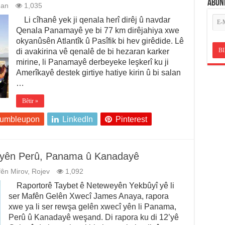
ABON
man
1,035
Li cîhanê yek ji qenala herî dirêj û navdar
Qenala Panamayê ye bi 77 km dirêjahiya xwe
okyanûsên Atlantîk û Pasîfik bi hev girêdide. Lê
di avakirina vê qenalê de bi hezaran karker
mirine, li Panamayê derbeyeke leşkerî ku ji
Amerîkayê destek girtiye hatiye kirin û bi salan
…
Bêtir »
tumbleupon
LinkedIn
Pinterest
ciyên Perû, Panama û Kanadayê
ên Mirov
,
Rojev
1,092
Raportorê Taybet ê Neteweyên Yekbûyî yê li
ser Mafên Gelên Xwecî James Anaya, rapora
xwe ya li ser rewşa gelên xwecî yên li Panama,
Perû û Kanadayê weşand. Di rapora ku di 12’yê