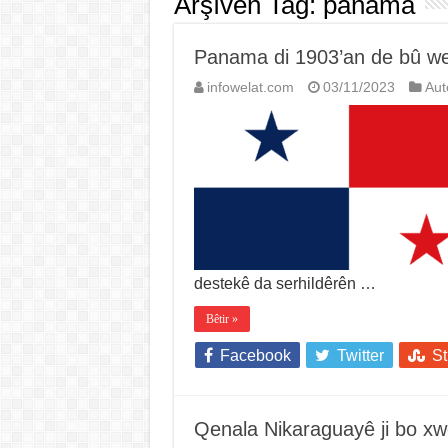
Arşîvên Tag:
panama
Panama di 1903’an de bû we
infowelat.com
03/11/2023
Au
destekê da serhildêrên …
Bêtir »
Facebook
Twitter
S
Qenala Nikaraguayê ji bo xw