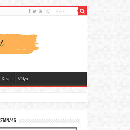
-Kovar
Vîdyo
ISTAN/46