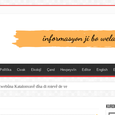
Polîtîka
Civak
Ekolojî
Çand
Hevpeyvîn
Edîtor
English
E
spanya û Cebelîtariqê de hate rakirin
KURD