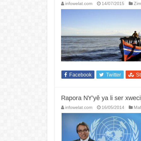
infowelat.com
14/07/2015
Zi
Facebook
Twitter
S
Rapora NY’yê ya li ser xwe
infowelat.com
16/05/2014
Maf