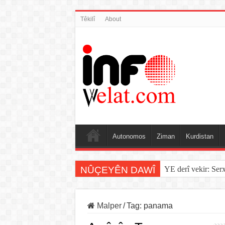
Têkilî
About
Autonomos
Ziman
Kurdistan
NÛÇEYÊN DAWÎ
Sînorê di navbera Î
Malper
/
Tag:
panama