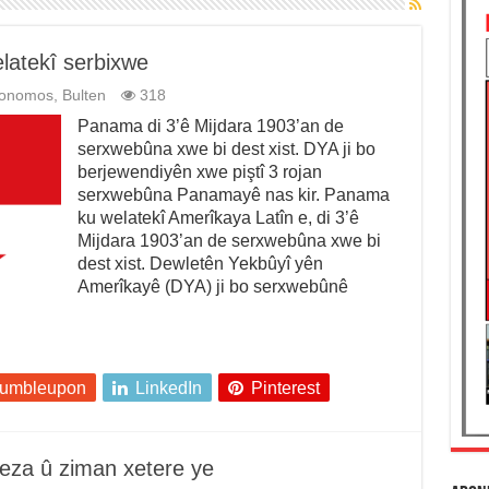
latekî serbixwe
tonomos
,
Bulten
318
Panama di 3’ê Mijdara 1903’an de
serxwebûna xwe bi dest xist. DYA ji bo
berjewendiyên xwe piştî 3 rojan
serxwebûna Panamayê nas kir. Panama
ku welatekî Amerîkaya Latîn e, di 3’ê
Mijdara 1903’an de serxwebûna xwe bi
dest xist. Dewletên Yekbûyî yên
Amerîkayê (DYA) ji bo serxwebûnê
tumbleupon
LinkedIn
Pinterest
eza û ziman xetere ye