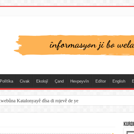
Polîtîka
Civak
Ekolojî
Çand
Hevpeyvîn
Edîtor
English
E
xwebûna Katalonyayê dîsa di rojevê de ye
KURD