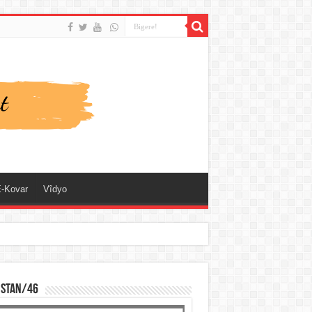
-Kovar
Vîdyo
ISTAN/46