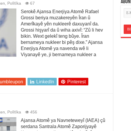
ABON
ten
,
Polîtîka
67
Serokê Ajansa Enerjiya Atomê Rafael
Grossi beriya muzakereyên Îran û
Amerîkayê yên nukleerê daxuyanî da.
Grossi hişyarî da û wiha axivî: “Zû li hev
bikin. Wext gelekî teng bûye. Îran
bernameya nukleer bi pêş dixe.” Ajansa
Enerjiya Atomê ya navenda wê li
Viyanayê ye, ji bernameya nukleer a
tumbleupon
LinkedIn
Pinterest
ten
,
Polîtîka
456
Ajansa Atomê ya Navneteweyî (IAEA) çû
serdana Santrala Atomê Zaporijyayê