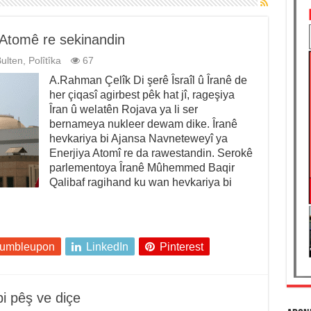
 Atomê re sekinandin
ulten
,
Polîtîka
67
A.Rahman Çelîk Di şerê Îsraîl û Îranê de
her çiqasî agirbest pêk hat jî, rageşiya
Îran û welatên Rojava ya li ser
bernameya nukleer dewam dike. Îranê
hevkariya bi Ajansa Navneteweyî ya
Enerjiya Atomî re da rawestandin. Serokê
parlementoya Îranê Mûhemmed Baqir
Qalibaf ragihand ku wan hevkariya bi
tumbleupon
LinkedIn
Pinterest
i pêş ve diçe