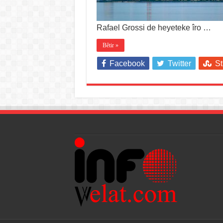
Rafael Grossi de heyeteke îro …
Bêtir »
Facebook
Twitter
S