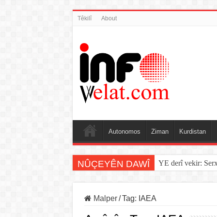
Têkilî
About
Autonomos
Ziman
Kurdistan
NÛÇEYÊN DAWÎ
YE derî vekir: Ser
Malper
/
Tag:
IAEA