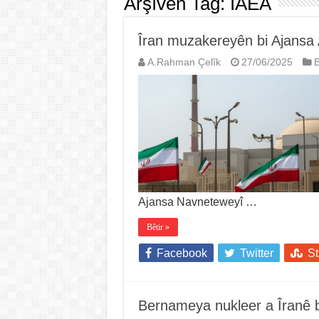
Arşîvên Tag:
IAEA
Îran muzakereyên bi Ajansa
A.Rahman Çelîk
27/06/2025
B
Ajansa Navneteweyî …
Bêtir »
Facebook
Twitter
S
Bernameya nukleer a Îranê b