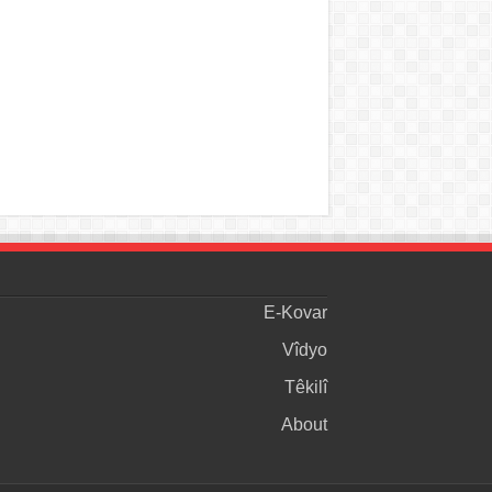
E-Kovar
Vîdyo
Têkilî
About