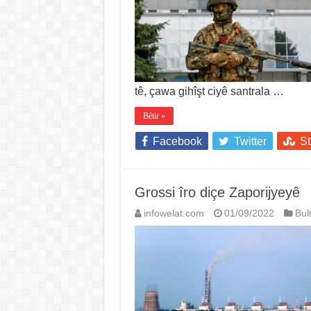
tê, çawa gihîşt ciyê santrala …
Bêtir »
Facebook
Twitter
S
Grossi îro diçe Zaporijyeyê
infowelat.com
01/09/2022
Bul