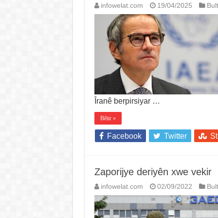
infowelat.com
19/04/2025
Bul
Îranê berpirsiyar …
Bêtir »
Facebook
Twitter
S
Zaporijye deriyên xwe vekir
infowelat.com
02/09/2022
Bul