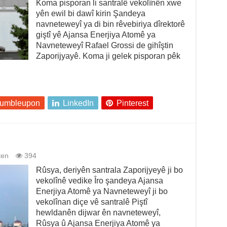
Koma pisporan li santralê vekolînên xwe
yên ewil bi dawî kirin Şandeya
navneteweyî ya di bin rêvebiriya dîrektorê
giştî yê Ajansa Enerjiya Atomê ya
Navneteweyî Rafael Grossi de gihîştin
Zaporijyayê. Koma ji gelek pisporan pêk
tumbleupon
LinkedIn
Pinterest
ten
394
Rûsya, deriyên santrala Zaporijyeyê ji bo
vekolînê vedike Îro şandeya Ajansa
Enerjiya Atomê ya Navneteweyî ji bo
vekolînan diçe vê santralê Piştî
hewldanên dijwar ên navneteweyî,
Rûsya û Ajansa Enerjiya Atomê ya