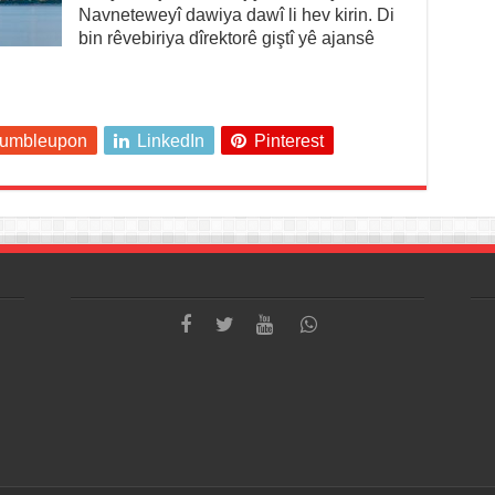
Navneteweyî dawiya dawî li hev kirin. Di
bin rêvebiriya dîrektorê giştî yê ajansê
tumbleupon
LinkedIn
Pinterest