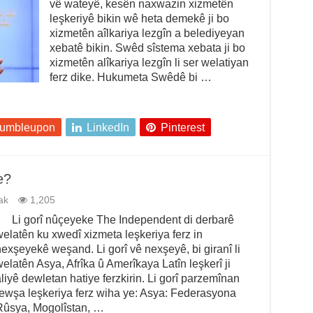
vê wateyê, kesên naxwazin xizmetên
leşkeriyê bikin wê heta demekê ji bo
xizmetên aîlkariya lezgîn a belediyeyan
xebatê bikin. Swêd sîstema xebata ji bo
xizmetên alîkariya lezgîn li ser welatiyan
ferz dike. Hukumeta Swêdê bi …
tumbleupon
LinkedIn
Pinterest
e?
ak
1,205
Li gorî nûçeyeke The Independent di derbarê
elatên ku xwedî xizmeta leşkeriya ferz in
exşeyekê weşand. Li gorî vê nexşeyê, bi giranî li
elatên Asya, Afrîka û Amerîkaya Latîn leşkerî ji
liyê dewletan hatiye ferzkirin. Li gorî parzemînan
ewşa leşkeriya ferz wiha ye: Asya: Federasyona
Rûsya, Mogolîstan, …