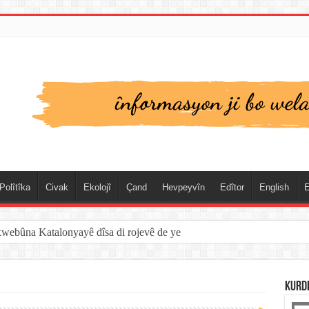
Polîtîka
Civak
Ekolojî
Çand
Hevpeyvîn
Edîtor
English
E
xwebûna Katalonyayê dîsa di rojevê de ye
KURD