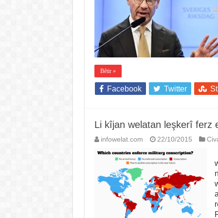
Bêtir »
Facebook
Twitter
S
Li kîjan welatan leşkerî ferz 
infowelat.com
22/10/2015
Civ
w
n
w
a
r