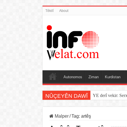
Têkilî
About
Autonomos
Ziman
Kurdistan
NÛÇEYÊN DAWÎ
YE derî vekir: Ser
Malper
/
Tag:
artêş