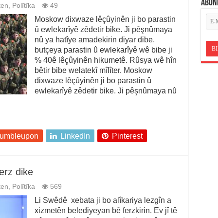
ABON
ten
,
Polîtîka
49
Moskow dixwaze lêçûyinên ji bo parastin
û ewlekarîyê zêdetir bike. Ji pêşnûmaya
nû ya hatîye amadekirin diyar dibe,
butçeya parastin û ewlekarîyê wê bibe ji
% 40ê lêçûyinên hikumetê. Rûsya wê hîn
bêtir bibe welatekî mîlîter. Moskow
dixwaze lêçûyinên ji bo parastin û
ewlekarîyê zêdetir bike. Ji pêşnûmaya nû
tumbleupon
LinkedIn
Pinterest
erz dike
ten
,
Polîtîka
569
Li Swêdê xebata ji bo alîkariya lezgîn a
xizmetên belediyeyan bê ferzkirin. Ev jî tê