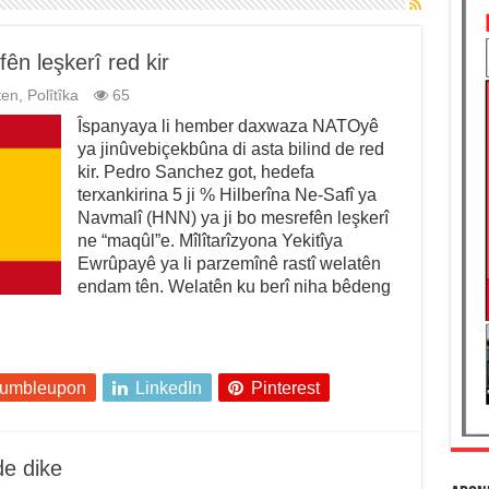
ên leşkerî red kir
ten
,
Polîtîka
65
Îspanyaya li hember daxwaza NATOyê
ya jinûvebiçekbûna di asta bilind de red
kir. Pedro Sanchez got, hedefa
terxankirina 5 ji % Hilberîna Ne-Safî ya
Navmalî (HNN) ya ji bo mesrefên leşkerî
ne “maqûl”e. Mîlîtarîzyona Yekitîya
Ewrûpayê ya li parzemînê rastî welatên
endam tên. Welatên ku berî niha bêdeng
tumbleupon
LinkedIn
Pinterest
e dike