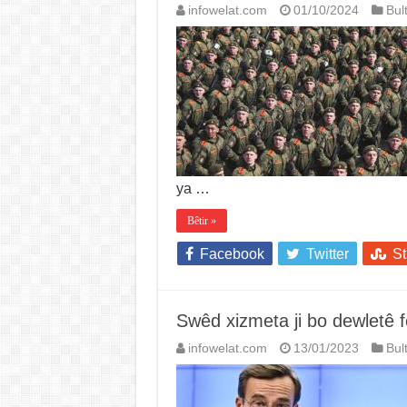
infowelat.com
01/10/2024
Bul
ya …
Bêtir »
Facebook
Twitter
S
Swêd xizmeta ji bo dewletê f
infowelat.com
13/01/2023
Bul