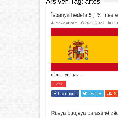
Arşîvên Tag:
artêş
Îspanya hedefa 5 ji % mesref
infowelat.com
20/06/2025
Bul
diman, êdî gav …
Bêtir »
Facebook
Twitter
S
Rûsya butçeya parastinê zêd