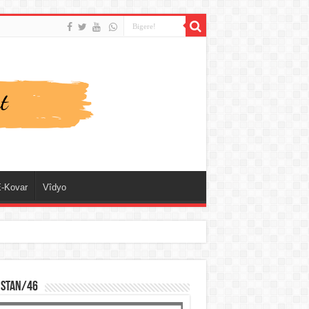
-Kovar
Vîdyo
ISTAN/46