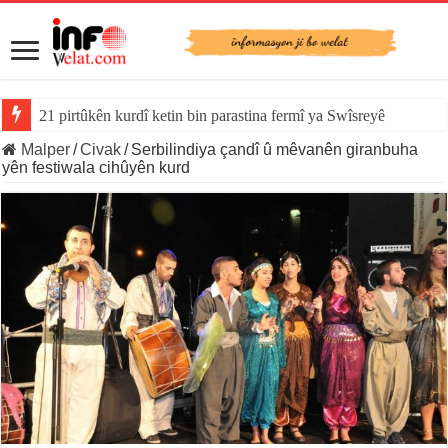
21 pirtûkên kurdî ketin bin parastina fermî ya Swîsreyê
Malper
/
Civak
/
Serbilindiya çandî û mêvanên giranbuha
yên festiwala cihûyên kurd