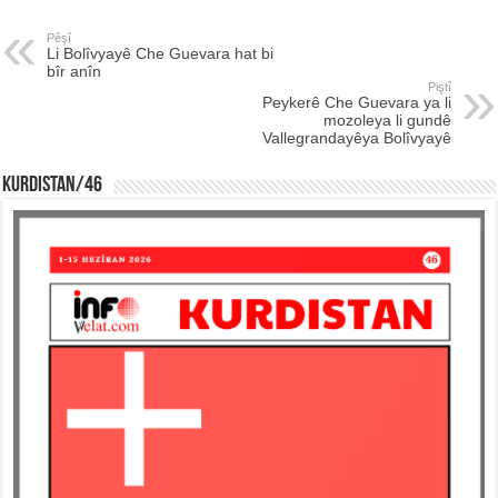
Pêşî
Li Bolîvyayê Che Guevara hat bi
bîr anîn
Piştî
Peykerê Che Guevara ya li
mozoleya li gundê
Vallegrandayêya Bolîvyayê
KURDISTAN/46