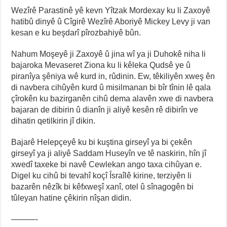
Wezîrê Parastinê yê kevn Yîtzak Mordexay ku li Zaxoyê
hatibû dinyê û Cîgirê Wezîrê Aboriyê Mickey Levy ji van
kesan e ku beşdarî pîrozbahiyê bûn.
Nahum Moşeyê ji Zaxoyê û jina wî ya ji Duhokê niha li
bajaroka Mevaseret Ziona ku li kêleka Qudsê ye û
piranîya şêniya wê kurd in, rûdinin. Ew, têkiliyên xweş ên
di navbera cihûyên kurd û misilmanan bi bîr tînin lê qala
çîrokên ku bazirganên cihû dema alavên xwe di navbera
bajaran de dibirin û dianîn ji aliyê kesên rê dibirîn ve
dihatin qetilkirin jî dikin.
Bajarê Helepçeyê ku bi kuştina girseyî ya bi çekên
girseyî ya ji aliyê Saddam Huseyîn ve tê naskirin, hîn jî
xwedî taxeke bi navê Cewlekan ango taxa cihûyan e.
Digel ku cihû bi tevahî koçî Îsraîlê kirine, terziyên li
bazarên nêzîk bi kêfxweşî xanî, otel û sînagogên bi
tûleyan hatine çêkirin nîşan didin.
———-