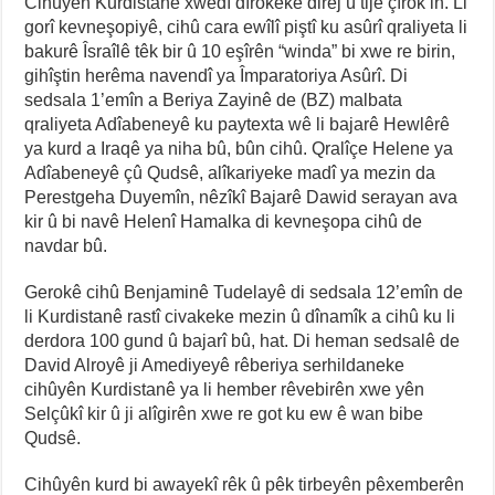
Cihûyên Kurdistanê xwedî dîrokeke dirêj û tije çîrok in. Li
gorî kevneşopiyê, cihû cara ewîlî piştî ku asûrî qraliyeta li
bakurê Îsraîlê têk bir û 10 eşîrên “winda” bi xwe re birin,
gihîştin herêma navendî ya Împaratoriya Asûrî. Di
sedsala 1’emîn a Beriya Zayinê de (BZ) malbata
qraliyeta Adîabeneyê ku paytexta wê li bajarê Hewlêrê
ya kurd a Iraqê ya niha bû, bûn cihû. Qralîçe Helene ya
Adîabeneyê çû Qudsê, alîkariyeke madî ya mezin da
Perestgeha Duyemîn, nêzîkî Bajarê Dawid serayan ava
kir û bi navê Helenî Hamalka di kevneşopa cihû de
navdar bû.
Gerokê cihû Benjaminê Tudelayê di sedsala 12’emîn de
li Kurdistanê rastî civakeke mezin û dînamîk a cihû ku li
derdora 100 gund û bajarî bû, hat. Di heman sedsalê de
David Alroyê ji Amediyeyê rêberiya serhildaneke
cihûyên Kurdistanê ya li hember rêvebirên xwe yên
Selçûkî kir û ji alîgirên xwe re got ku ew ê wan bibe
Qudsê.
Cihûyên kurd bi awayekî rêk û pêk tirbeyên pêxemberên