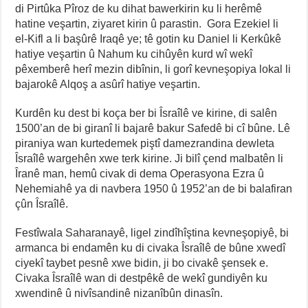
di Pirtûka Pîroz de ku dihat bawerkirin ku li herêmê
hatine veşartin, ziyaret kirin û parastin. Gora Ezekiel li
el-Kifl a li başûrê Iraqê ye; tê gotin ku Daniel li Kerkûkê
hatiye veşartin û Nahum ku cihûyên kurd wî wekî
pêxemberê herî mezin dibînin, li gorî kevneşopiya lokal li
bajarokê Alqoş a asûrî hatiye veşartin.
Kurdên ku dest bi koça ber bi Îsraîlê ve kirine, di salên
1500’an de bi giranî li bajarê bakur Safedê bi cî bûne. Lê
piraniya wan kurtedemek piştî damezrandina dewleta
Îsraîlê wargehên xwe terk kirine. Ji bilî çend malbatên li
Îranê man, hemû civak di dema Operasyona Ezra û
Nehemiahê ya di navbera 1950 û 1952’an de bi balafiran
çûn Îsraîlê.
Festîwala Saharanayê, ligel zindîhîştina kevneşopiyê, bi
armanca bi endamên ku di civaka Îsraîlê de bûne xwedî
ciyekî taybet pesnê xwe bidin, ji bo civakê şensek e.
Civaka Îsraîlê wan di destpêkê de wekî gundiyên ku
xwendinê û nivîsandinê nizanîbûn dinasîn.