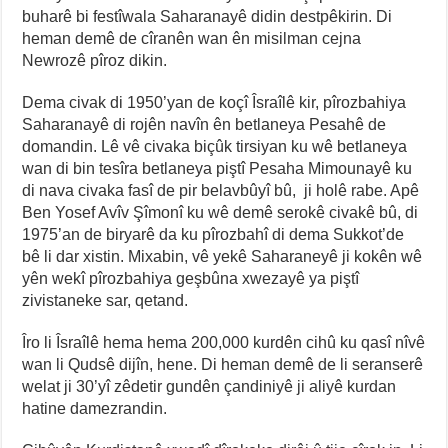
buharê bi festîwala Saharanayê didin destpêkirin. Di
heman demê de cîranên wan ên misilman cejna
Newrozê pîroz dikin.
Dema civak di 1950’yan de koçî Îsraîlê kir, pîrozbahiya
Saharanayê di rojên navîn ên betlaneya Pesahê de
domandin. Lê vê civaka biçûk tirsiyan ku wê betlaneya
wan di bin tesîra betlaneya piştî Pesaha Mimounayê ku
di nava civaka fasî de pir belavbûyî bû, ji holê rabe. Apê
Ben Yosef Avîv Şîmonî ku wê demê serokê civakê bû, di
1975’an de biryarê da ku pîrozbahî di dema Sukkot’de
bê li dar xistin. Mixabin, vê yekê Saharaneyê ji kokên wê
yên wekî pîrozbahiya geşbûna xwezayê ya piştî
zivistaneke sar, qetand.
Îro li Îsraîlê hema hema 200,000 kurdên cihû ku qasî nîvê
wan li Qudsê dijîn, hene. Di heman demê de li seranserê
welat ji 30’yî zêdetir gundên çandiniyê ji aliyê kurdan
hatine damezrandin.