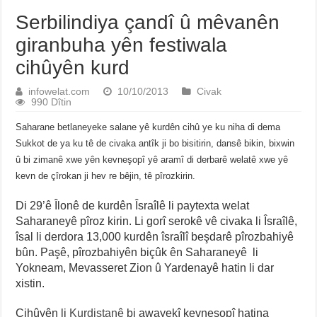
Serbilindiya çandî û mêvanên
giranbuha yên festiwala
cihûyên kurd
infowelat.com
10/10/2013
Civak
990 Dîtin
Saharane betlaneyeke salane yê kurdên cihû ye ku niha di dema
Sukkot de ya ku tê de civaka antîk ji bo bisitirin, dansê bikin, bixwin
û bi zimanê xwe yên kevneşopî yê aramî di derbarê welatê xwe yê
kevn de çîrokan ji hev re bêjin, tê pîrozkirin.
Di 29’ê Îlonê de kurdên Îsraîlê li paytexta welat
Saharaneyê pîroz kirin. Li gorî serokê vê civaka li Îsraîlê,
îsal li derdora 13,000 kurdên îsraîlî beşdarê pîrozbahiyê
bûn. Paşê, pîrozbahiyên biçûk ên Saharaneyê li
Yokneam, Mevasseret Zion û Yardenayê hatin li dar
xistin.
Cihûyên li
Kurdistanê
bi awayekî kevneşopî hatina