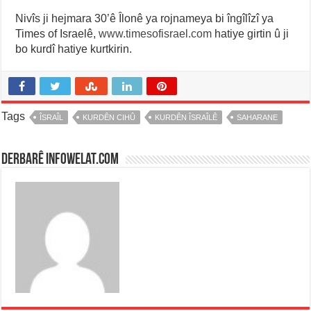
Nivîs ji hejmara 30’ê Îlonê ya rojnameya bi îngîlîzî ya
Times of Israelê,
www.timesofisrael.com
hatiye girtin û ji
bo kurdî hatiye kurtkirin.
Tags
ÎSRAÎL
KURDÊN CIHÛ
KURDÊN ÎSRAÎLÊ
SAHARANE
Derbarê infowelat.com