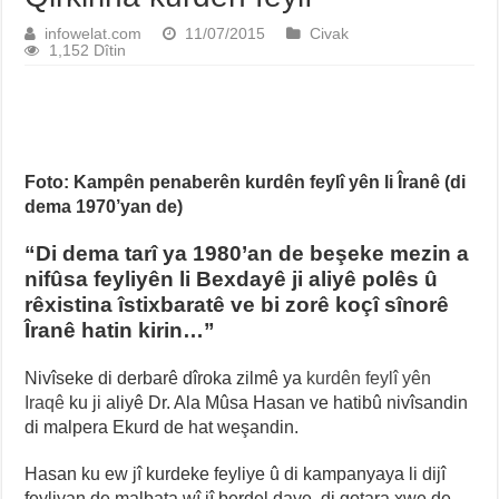
infowelat.com
11/07/2015
Civak
1,152 Dîtin
Foto: Kampên penaberên kurdên feylî yên li Îranê (di
dema 1970’yan de)
“Di dema tarî ya 1980’an de beşeke mezin a
nifûsa feyliyên li Bexdayê ji aliyê polês û
rêxistina îstixbaratê ve bi zorê koçî sînorê
Îranê hatin kirin…”
Nivîseke di derbarê dîroka zilmê ya
kurdên feylî yên
Iraqê
ku ji aliyê Dr. Ala Mûsa Hasan ve hatibû nivîsandin
di malpera Ekurd de hat weşandin.
Hasan ku ew jî kurdeke feyliye û di kampanyaya li dijî
feyliyan de malbata wî jî berdel daye, di gotara xwe de