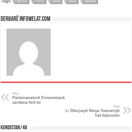
Tags
BEXDA
FEYLÎ
ÎRAN
IRAQ
KÊMAR
Derbarê infowelat.com
Pêşî
Parlamaneterê Ermenistanê
serdana Anli kir
Piştî
Li Sîlezyayê Meşa Xweseriyê
hat lidarxistin
KURDISTAN/48