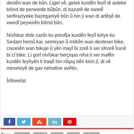
destên wan de bûn. Ligel vê, gelek kurdên feylî di asteke
bilind de perwerde bûbûn, di bazarê de xwedî
serfiraziyeke bazirganiyê bûn û hin ji wan di artêşê de
xwedî peywirên bilind bûn.
Nivîskar dide zanîn ku prestîja kurdên feylî kiriye ku
Sedam hemû kar, sermiyan û milkên wan desteser bike,
ciwanên wan bikuje û yên mayî bi zorê li ser sînorê
Îranê
bi cî bike. Li gorî nivîskar herçiqas niha li ser mafên
kurdên feyliyên li Iraqê hin nîqaş bên kirin jî, di vê
meseleyê de gav nehatine avêtin.
Înfowelat