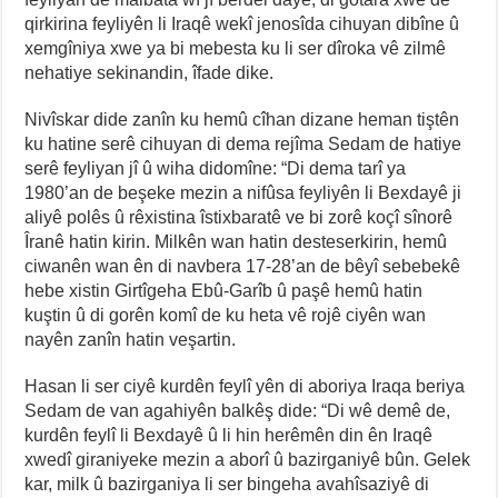
qirkirina feyliyên li Iraqê wekî jenosîda cihuyan dibîne û
xemgîniya xwe ya bi mebesta ku li ser dîroka vê zilmê
nehatiye sekinandin, îfade dike.
Nivîskar dide zanîn ku hemû cîhan dizane heman tiştên
ku hatine serê cihuyan di dema rejîma Sedam de hatiye
serê feyliyan jî û wiha didomîne: “Di dema tarî ya
1980’an de beşeke mezin a nifûsa feyliyên li Bexdayê ji
aliyê polês û rêxistina îstixbaratê ve bi zorê koçî sînorê
Îranê hatin kirin. Milkên wan hatin desteserkirin, hemû
ciwanên wan ên di navbera 17-28’an de bêyî sebebekê
hebe xistin Girtîgeha Ebû-Garîb û paşê hemû hatin
kuştin û di gorên komî de ku heta vê rojê ciyên wan
nayên zanîn hatin veşartin.
Hasan li ser ciyê kurdên feylî yên di aboriya Iraqa beriya
Sedam de van agahiyên balkêş dide: “Di wê demê de,
kurdên feylî li Bexdayê û li hin herêmên din ên Iraqê
xwedî giraniyeke mezin a aborî û bazirganiyê bûn. Gelek
kar, milk û bazirganiya li ser bingeha avahîsaziyê di