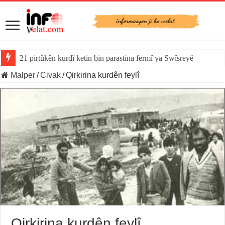
21 pirtûkên kurdî ketin bin parastina fermî ya Swîsreyê
Malper
/
Civak
/
Qirkirina kurdên feylî
Qirkirina kurdên feylî