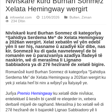
Nivîskarê kurd Burhan Sonmez
Xelata Hemingway wergirt
infowelat.com
11/06/2026
Bulten
,
Ziman
234 Dîtin
Nivîskarê kurd Burhan Sonmez di kategorîya
“Şahidiya Serdema Me” de Xelata Hemingway
a 2026an wergirt. Xelat xebatên wî yên edebî
yên li ser hiş, nasname û azadîyê kûr dibe, nas
kir. Sonmezê ku di qada navneteweyî de bi
romanên we û parazvanîya azadîya îfadeyê tê
naskirin, wê di merasîma li Lignano
Sabbiadora ya di 27ê hezîranê de xelatê bigire.
Romanûsê kurd Burhan Sonmez di kategorîya “Şahidiya
Serdema Me” de Xelata Hemingway a 2026an wergirt ku
yek ji xelata herî bi nirx a wêjeyî ya Îtalyayê ye.
Jurîya
Premio Hemingway
ku xelatê dide nivîskar,
entelektuel û kesên bi çandê re eleqeder in, xebera
derbarê mijarê de ragihand. Merasîma ji bo xelatê wê di
27ê hezîranê de li bajarokê Lignao Sabbiadoro yê li