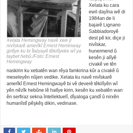
Xelata ku cara
ewil dayîna wê di
1984an de li
bajarê Lignano
Sabbiadoroyê
dest pê kir, diçe ji
Xelata Hemingway navê xwe ji
nivîskar,
nivîskarê amerîkî Ernest Heminway
girtîye ku bi Îtalyayê têkilîyeke wî ya
hunermend û
taybet hebû./Foto: Ernest
kesên ji alîyê
Hemingway
civakê ve tên
naskirin ku xebatên wan rêya famkirina kûr a civakê û
meseleyên nûjen vedike. Xelata ku navê nivîskarê
amerîkî Ernest Hemingwayê bi vê deverê têkilîyên wî
yên nêzîk hebûne lê hatîye kirin, kesên ku xebatên wan
ên serfiraz sekna întellektuelî, dîyaloga çandî û nirxên
humanîstî pêşkêş dikin, vedinase.