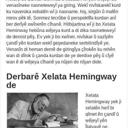
venasîneke navneteweyî ya giring. Wekî nivîskarekî kurd
ku naveroka xebatên wî ji nasname, hiş, sirgûn û mafên
mirov pêk tê, Sonmez tecrûbe û perspektîfa kurdan anî
ber derîyê xwînerên cîhanê. Hilbijartina wî ji bo Xelata
Heminway hebûna wêjeya kurd a di dika navneteweyî
de derxist pêş. Ev yek ji bo xwîner, nivîskar û sazîyên
çandî yên kurdan wekî geşedaneke serbilindîyê ye.
Venasîn di heman demê de giringîya çîrokên ku rehên
wan di dîrok û çanda kurdan de ye derdixe pêş û cîyê
wan ê di wêjeya cîhanê ya nûjen de nîşan dide.
Derbarê Xelata Hemingway
de
Xelata
Hemingway yek ji
xelatên herî bi
qîmet ên çandî û
wêjeyî yên
Îtalyayê ne.