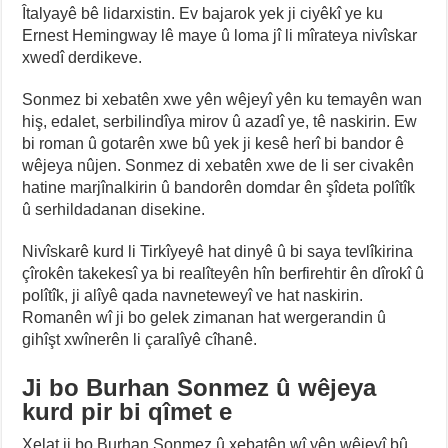
Îtalyayê bê lidarxistin. Ev bajarok yek ji ciyêkî ye ku
Ernest Hemingway lê maye û loma jî li mîrateya nivîskar
xwedî derdikeve.
Sonmez bi xebatên xwe yên wêjeyî yên ku temayên wan
hiş, edalet, serbilindîya mirov û azadî ye, tê naskirin. Ew
bi roman û gotarên xwe bû yek ji kesê herî bi bandor ê
wêjeya nûjen. Sonmez di xebatên xwe de li ser civakên
hatine marjînalkirin û bandorên domdar ên şîdeta polîtîk
û serhildadanan disekine.
Nivîskarê kurd li Tirkîyeyê hat dinyê û bi saya tevlîkirina
çîrokên takekesî ya bi realîteyên hîn berfirehtir ên dîrokî û
polîtîk, ji alîyê qada navneteweyî ve hat naskirin.
Romanên wî ji bo gelek zimanan hat wergerandin û
gihîşt xwînerên li çaralîyê cîhanê.
Ji
bo Burhan Sonmez û wêjeya
kurd pir bi qîmet e
Xelat ji bo Burhan Sonmez û xebatên wî yên wêjeyî bû