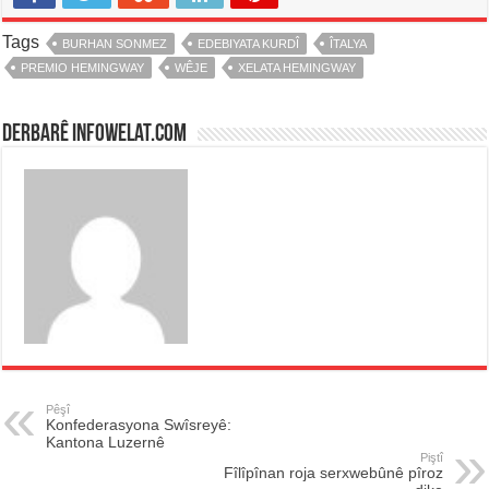
Tags
BURHAN SONMEZ
EDEBIYATA KURDÎ
ÎTALYA
PREMIO HEMINGWAY
WÊJE
XELATA HEMINGWAY
Derbarê infowelat.com
Pêşî
Konfederasyona Swîsreyê:
Kantona Luzernê
Piştî
Fîlîpînan roja serxwebûnê pîroz