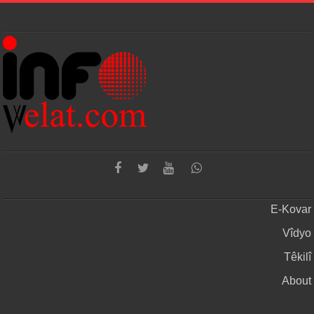
E-Kovar
Vîdyo
Têkilî
About