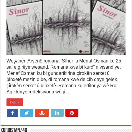
Weşanên Aryenê romana ‘Sînor’ a Menaf Osman ku 25
sal e girtiye weşand. Romana xwe bi kurdî nivîsandiye.
Menaf Osman ku bi guhdarîkirina çîrokên serxet û
binxetê mezin dibe, di romana xwe de cih daye gelek
çîrokên serxet û binxetê. Romana ku edîtoriya wê Roj
Agir kiriye redeksiyona wê jî …
Bêtir »
KURDISTAN/46