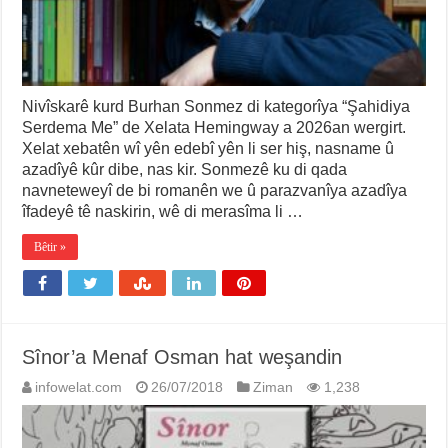
Nivîskarê kurd Burhan Sonmez di kategorîya “Şahidiya
Serdema Me” de Xelata Hemingway a 2026an wergirt.
Xelat xebatên wî yên edebî yên li ser hiş, nasname û
azadîyê kûr dibe, nas kir. Sonmezê ku di qada
navneteweyî de bi romanên we û parazvanîya azadîya
îfadeyê tê naskirin, wê di merasîma li …
Bêtir »
Sînor’a Menaf Osman hat weşandin
infowelat.com
26/07/2018
Ziman
1,238