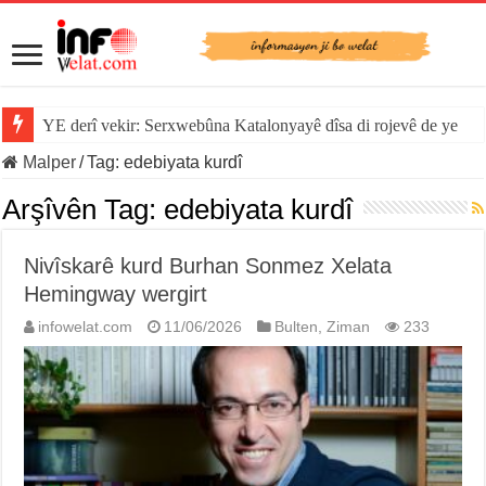
YE derî vekir: Serxwebûna Katalonyayê dîsa di rojevê de ye
Malper
/
Tag:
edebiyata kurdî
Arşîvên Tag:
edebiyata kurdî
Nivîskarê kurd Burhan Sonmez Xelata
Hemingway wergirt
infowelat.com
11/06/2026
Bulten
,
Ziman
233