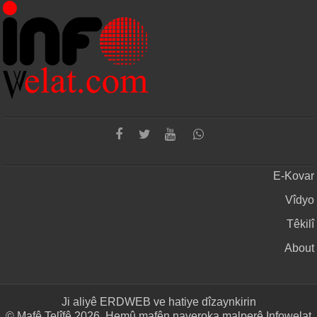
E-Kovar
Vîdyo
Têkilî
About
Ji aliyê
ERDWEB
ve hatiye dîzaynkirin
© Mafê Telîfê 2026, Hemû mafên naveroka malperê Infowelat