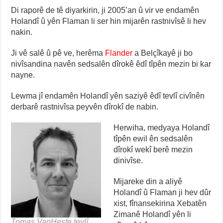
Di raporê de tê diyarkirin, ji 2005’an û vir ve endamên
Holandî û yên Flaman li ser hin mijarên rastnivîsê li hev
nakin.
Ji vê salê û pê ve, herêma
Flander
a Belçîkayê ji bo
nivîsandina navên sedsalên dîrokê êdî tîpên mezin bi kar
nayne.
Lewma jî endamên Holandî yên saziyê êdî tevlî civînên
derbarê rastnivîsa peyvên dîrokî de nabin.
Herwiha, medyaya Holandî
tîpên ewil ên sedsalên
dîrokî wekî berê mezin
dinivîse.
Mijareke din a aliyê
Holandî û Flaman ji hev dûr
xist, fînansekirina Xebatên
Zimanê Holandî yên li
Tomas VanHeste tevlî