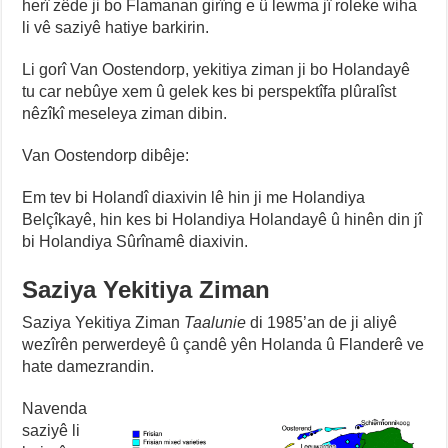
herî zêde ji bo Flamanan girîng e û lewma jî roleke wiha
li vê saziyê hatiye barkirin.
Li gorî Van Oostendorp, yekitiya ziman ji bo Holandayê
tu car nebûye xem û gelek kes bi perspektîfa plûralîst
nêzîkî meseleya ziman dibin.
Van Oostendorp dibêje:
Em tev bi Holandî diaxivin lê hin ji me Holandiya
Belçîkayê, hin kes bi Holandiya Holandayê û hinên din jî
bi Holandiya Sûrînamê diaxivin.
Saziya Yekitiya Ziman
Saziya Yekitiya Ziman
Taalunie
di 1985’an de ji aliyê
wezîrên perwerdeyê û çandê yên Holanda û Flanderê ve
hate damezrandin.
Navenda
saziyê li