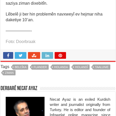
saziya ziman dixebitîn.
Lêbelê ji ber hin problemên navxweyî ev hejmar niha
daketiye 10’an.
——————-
Foto: Doorbraak
Tags
BELCÎKA
FLANDER
HOLANDA
HOLANDÎ
TAALUNIE
ZIMAN
Derbarê Necat Ayaz
Necat Ayaz is an exiled Kurdish
writer and journalist originally from
Turkey. He is editor and founder of
Infowelat online magazine since