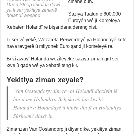
cîhanê bûn.
Daan Stoop lêkoîna dawî
ya li ser yekitiya zimanê
Saziya Taalunie 600,000
holandî weşand.
Euroyên wê ji Komeleya
Xebatên Holandî re bişandana dereng xist.
Li ser vê yekê, Wezareta Perwerdeyê ya Holandayê kete
nava tevgerê û milyonek Euro şand ji komeleyê re.
Bi vî awayî Holanda wezîfeyeke saziya ziman girt ser
xwe û qada wê ya xebatê teng kir.
Yekitiya ziman xeyale?
Van Oostendorp: Em tev bi Holandî diaxivin lê
hin ji me Holandiya Belçîkayê, hin kes bi
Holandiya Holandayê û hinên din jî bi Holandiya
Sûrînamê diaxivin.
Zimanzan Van Oostendorp jî diyar dike, yekitiya ziman