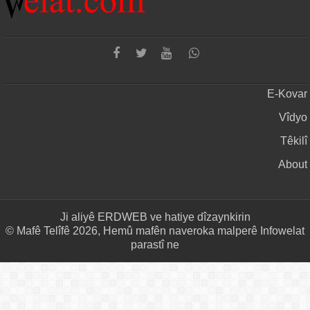
E-Kovar
Vîdyo
Têkilî
About
Ji aliyê
ERDWEB
ve hatiye dîzaynkirin
© Mafê Telîfê 2026, Hemû mafên naveroka malperê Infowelat
parastî ne