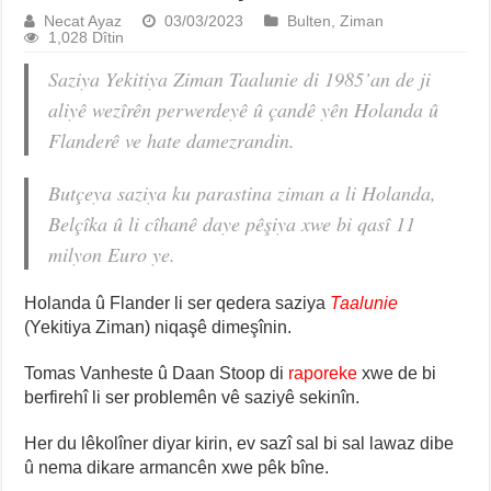
Necat Ayaz
03/03/2023
Bulten
,
Ziman
1,028 Dîtin
Saziya Yekitiya Ziman
Taalunie
di 1985’an de ji
aliyê wezîrên perwerdeyê û çandê yên Holanda û
Flanderê ve hate damezrandin.
Butçeya saziya ku parastina ziman a li Holanda,
Belçîka û li cîhanê daye pêşiya xwe bi qasî 11
milyon Euro ye.
Holanda û Flander li ser qedera saziya
Taalunie
(Yekitiya Ziman) niqaşê dimeşînin.
Tomas Vanheste û Daan Stoop di
raporeke
xwe de bi
berfirehî li ser problemên vê saziyê sekinîn.
Her du lêkolîner diyar kirin, ev sazî sal bi sal lawaz dibe
û nema dikare armancên xwe pêk bîne.