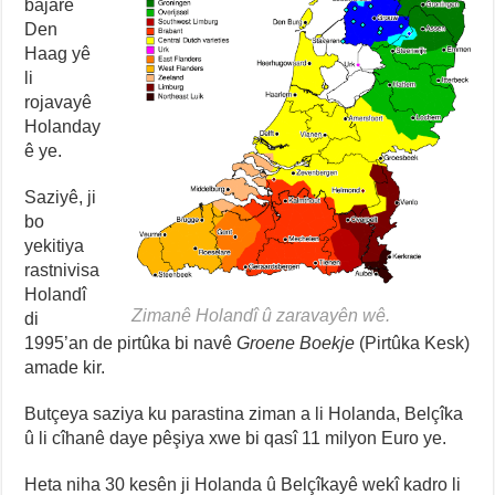
bajarê
Den
Haag yê
li
rojavayê
Holanday
ê ye.
Saziyê, ji
bo
yekitiya
rastnivisa
Holandî
Zimanê Holandî û zaravayên wê.
di
1995’an de pirtûka bi navê
Groene Boekje
(Pirtûka Kesk)
amade kir.
Butçeya saziya ku parastina ziman a li Holanda, Belçîka
û li cîhanê daye pêşiya xwe bi qasî 11 milyon Euro ye.
Heta niha 30 kesên ji Holanda û Belçîkayê wekî kadro li