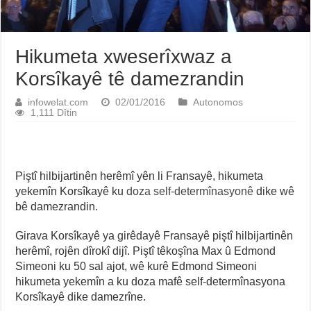
Hikumeta xweserîxwaz a
Korsîkayê tê damezrandin
infowelat.com
02/01/2016
Autonomos
1,111 Dîtin
Piştî hilbijartinên herêmî yên li Fransayê, hikumeta
yekemîn Korsîkayê ku
doza self-determînasyonê
dike wê
bê damezrandin.
Girava Korsîkayê ya girêdayê Fransayê piştî hilbijartinên
herêmî, rojên dîrokî dijî. Piştî têkoşîna Max û Edmond
Simeoni ku 50 sal ajot, wê kurê Edmond Simeoni
hikumeta yekemîn a ku doza mafê self-determînasyona
Korsîkayê dike damezrîne.