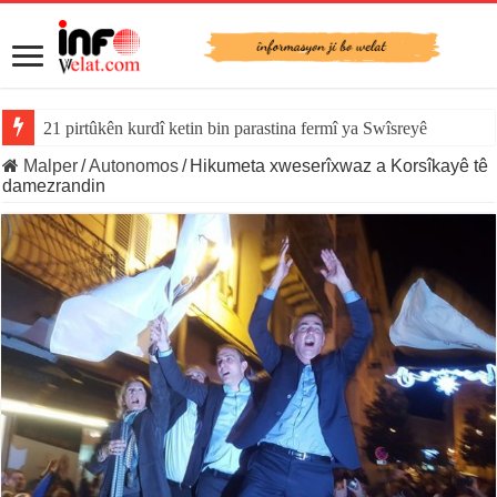
21 pirtûkên kurdî ketin bin parastina fermî ya Swîsreyê
Malper
/
Autonomos
/
Hikumeta xweserîxwaz a Korsîkayê tê
damezrandin