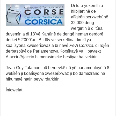
Di tûra yekemîn a
hilbijartinê de
alîgirên serxwebûnê
32,000 deng
wergirtin û di tûra
duyemîn a di 13’yê Kanûnê de dengê heman derdorê
derket 52’000’an. Bi dûv vê
serkeftina dîrokî
ya
koalîsyona xweserîxwaz a bi navê
Pe A Corsica
, di rojên
derbasbûyî de Parlamentoya Korsîkayê ya li paytext
Aiacciu/Ajaccio bi merasîmeke hestiyar hat vekirin.
Jean-Guy Talamoni bû berdevkê nû yê parlamentoyê û 8
wekîlên ji koalîsyona xweserîxwaz ji bo damezrandina
hikumetê hatin peywirdarkirin.
Înfowelat