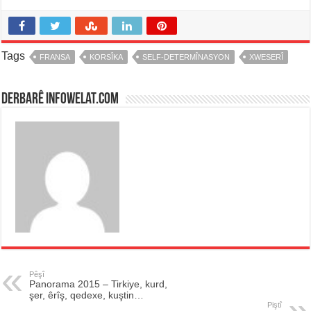
Tags
FRANSA
KORSÎKA
SELF-DETERMÎNASYON
XWESERÎ
Derbarê infowelat.com
Pêşî
Panorama 2015 – Tirkiye, kurd,
şer, êrîş, qedexe, kuştin…
Piştî