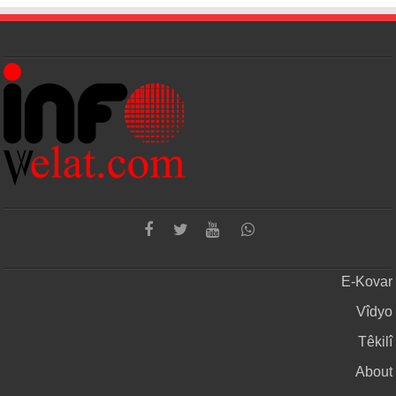
E-Kovar
Vîdyo
Têkilî
About