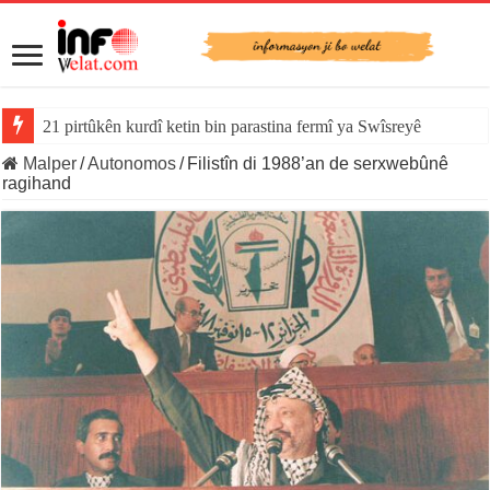
21 pirtûkên kurdî ketin bin parastina fermî ya Swîsreyê
Malper
/
Autonomos
/
Filistîn di 1988’an de serxwebûnê
ragihand