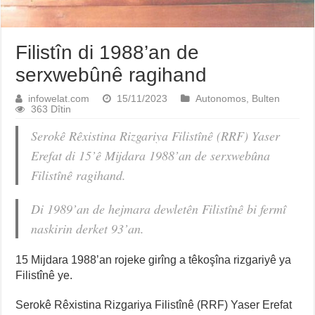
Filistîn di 1988’an de
serxwebûnê ragihand
infowelat.com
15/11/2023
Autonomos
,
Bulten
363 Dîtin
Serokê Rêxistina Rizgariya Filistînê (RRF) Yaser
Erefat di 15’ê Mijdara 1988’an de serxwebûna
Filistînê ragihand.
Di 1989’an de hejmara dewletên Filistînê bi fermî
naskirin derket 93’an.
15 Mijdara 1988’an rojeke girîng a têkoşîna rizgariyê ya
Filistînê ye.
Serokê Rêxistina Rizgariya Filistînê (RRF) Yaser Erefat