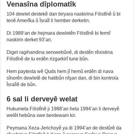
Venasîna dîplomatîk
104 dewlet destekê dan biryara naskirina Filistînê û bi
tenê Amerîka û Îsraîl li hember derketin.
Di 1989’an de hejmara dewletên Filistînê bi fermî
naskirin derket 93’an.
Digel ragihandina serxwebûnê, di destên rêxistina
Filistînê de tu erdên rizgarkirî tune bûn.
Hem paytexta wê Quds hem jî hemû erdên di nava
sînorên dewletê de hatibûn nîşan dan, di bin kontrola
Îsraîlê de bûn.
6 sal li derveyê welat
Hukumeta Filistînê ji 1988’an heta 1994’an li derveyê
welêt hebûna xwe berdewam kir.
Peymana Xeza-Jerichoyê ya di 1994’an de destûrê da