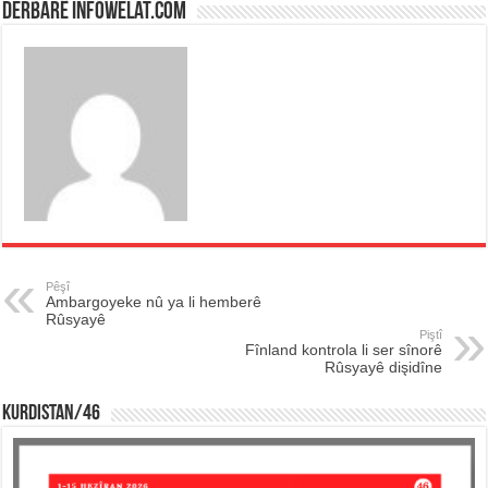
Derbarê infowelat.com
Pêşî
Ambargoyeke nû ya li hemberê
Rûsyayê
Piştî
Fînland kontrola li ser sînorê
Rûsyayê dişidîne
KURDISTAN/46