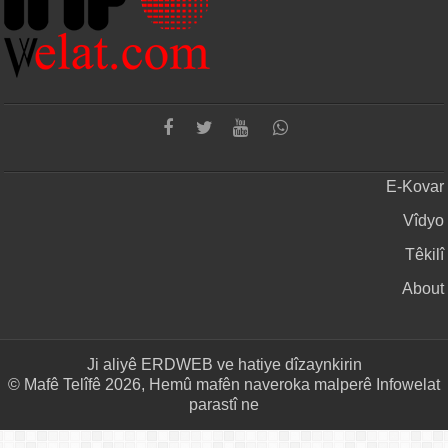
E-Kovar
Vîdyo
Têkilî
About
Ji aliyê
ERDWEB
ve hatiye dîzaynkirin
© Mafê Telîfê 2026, Hemû mafên naveroka malperê Infowelat
parastî ne