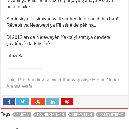
rêvebiriya Filistînê li Xeza û parçeye Şerîaya Rojava
hukum bike.
Serdestiya Filistiniyan ya li ser her du erdan di bin banê
Rêvebiriya Neteweyî ya Filistînê de pêk hat.
Di 2012’an de Neteweyên Yekbûyî statuya dewleta
çavdêriyê da Filistînê.
Infowelat
————————
Foto: Ragihandina serxwebûnê ya ji aliyê Erefat. /Jêder:
Ajansa Wafa
Tags
FILÎSTÎN
ROJHILATA NAVÎN
SERXWEBÛN
YASER EREFAT