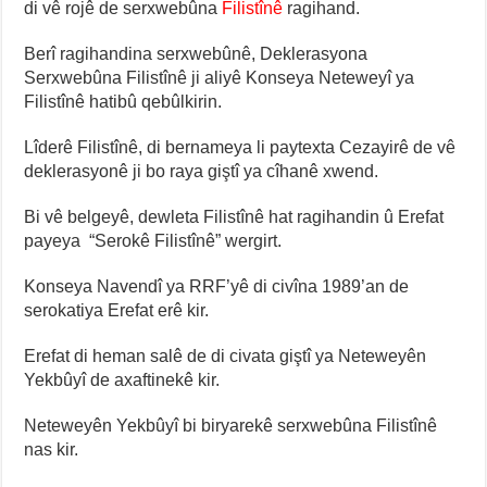
di vê rojê de serxwebûna
Filistînê
ragihand.
Berî ragihandina serxwebûnê, Deklerasyona
Serxwebûna Filistînê ji aliyê Konseya Neteweyî ya
Filistînê hatibû qebûlkirin.
Lîderê Filistînê, di bernameya li paytexta Cezayirê de vê
deklerasyonê ji bo raya giştî ya cîhanê xwend.
Bi vê belgeyê, dewleta Filistînê hat ragihandin û Erefat
payeya “Serokê Filistînê” wergirt.
Konseya Navendî ya RRF’yê di civîna 1989’an de
serokatiya Erefat erê kir.
Erefat di heman salê de di civata giştî ya Neteweyên
Yekbûyî de axaftinekê kir.
Neteweyên Yekbûyî bi biryarekê serxwebûna Filistînê
nas kir.