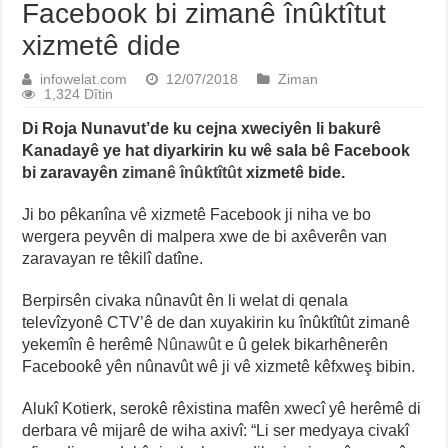
Facebook bi zimanê înûktîtut
xizmetê dide
infowelat.com
12/07/2018
Ziman
1,324 Dîtin
Di Roja Nunavut’de ku cejna xweciyên li bakurê
Kanadayê ye hat diyarkirin ku wê sala bê Facebook
bi zaravayên
zimanê înûktîtût
xizmetê bide.
Ji bo pêkanîna vê xizmetê Facebook ji niha ve bo
wergera peyvên di malpera xwe de bi axêverên van
zaravayan re têkilî datîne.
Berpirsên civaka nûnavût ên li welat di qenala
televîzyonê CTV’ê de dan xuyakirin ku înûktîtût zimanê
yekemîn ê herêmê
Nûnawût
e û gelek bikarhênerên
Facebookê yên nûnavût wê ji vê xizmetê kêfxweş bibin.
Alukî Kotierk, serokê rêxistina mafên xwecî yê herêmê di
derbara vê mijarê de wiha axivî: “Li ser medyaya civakî