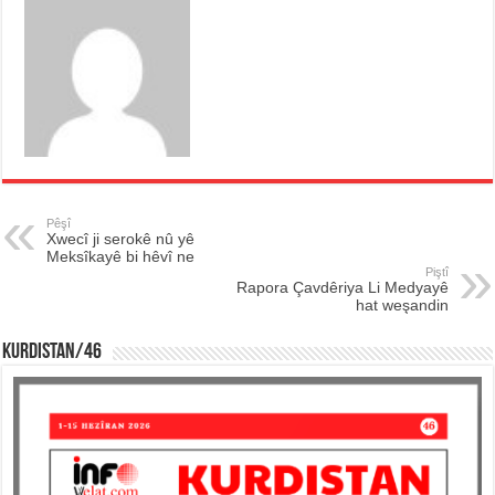
Pêşî
Xwecî ji serokê nû yê
Meksîkayê bi hêvî ne
Piştî
Rapora Çavdêriya Li Medyayê
hat weşandin
KURDISTAN/46