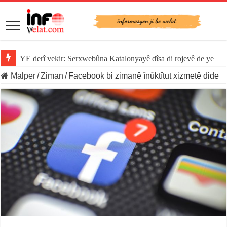
YE derî vekir: Serxwebûna Katalonyayê dîsa di rojevê de ye
Malper
/
Ziman
/
Facebook bi zimanê înûktîtut xizmetê dide