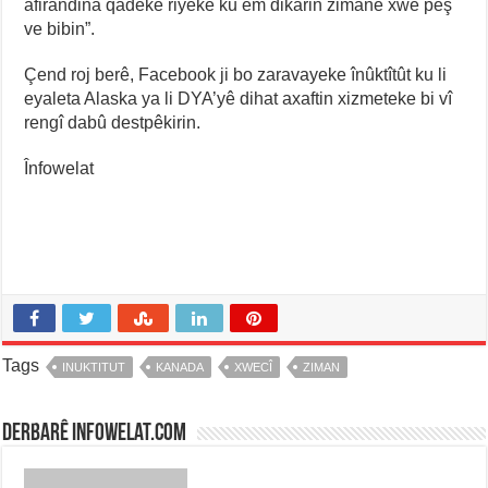
afirandina qadekê riyeke ku em dikarin zimanê xwe pêş
ve bibin”.
Çend roj berê, Facebook ji bo zaravayeke înûktîtût ku li
eyaleta Alaska ya li DYA’yê dihat axaftin xizmeteke bi vî
rengî dabû destpêkirin.
Înfowelat
Tags
INUKTITUT
KANADA
XWECÎ
ZIMAN
Derbarê infowelat.com