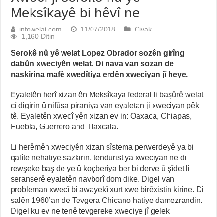
Meksîkayê bi hêvî ne
infowelat.com
11/07/2018
Civak
1,160 Dîtin
Serokê nû yê welat Lopez Obrador sozên girîng
dabûn xweciyên welat. Di nava van sozan de
naskirina mafê xwedîtiya erdên xweciyan jî heye.
Eyaletên herî xizan ên Meksîkaya federal li başûrê welat
cî digirin û nifûsa piraniya van eyaletan ji xweciyan pêk
tê. Eyaletên xwecî yên xizan ev in: Oaxaca, Chiapas,
Puebla, Guerrero and Tlaxcala.
Li herêmên xweciyên xizan sîstema perwerdeyê ya bi
qalîte nehatiye sazkirin, tenduristiya xweciyan ne di
rewşeke baş de ye û koçberiya ber bi derve û şîdet li
seranserê eyaletên navborî dom dike. Digel van
probleman xwecî bi awayekî xurt xwe birêxistin kirine. Di
salên 1960’an de Tevgera Chicano hatiye damezrandin.
Digel ku ev ne tenê tevgereke xweciye jî gelek