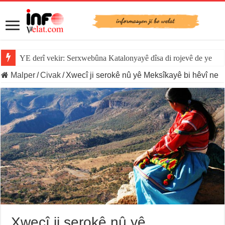
YE derî vekir: Serxwebûna Katalonyayê dîsa di rojevê de ye
Malper
/
Civak
/
Xwecî ji serokê nû yê Meksîkayê bi hêvî ne
Xwecî ji serokê nû yê