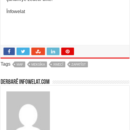
Înfowelat
Tags
MAF
MEKSÎKA
XWECÎ
ZAPATÎST
Derbarê infowelat.com