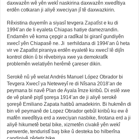
daxwazên wê yên wekî naskirina daxwazên xwedîtiya
erdên cotkaran ji aliyê xweciyan jî tê daxwazkirin.
Rêxistina duyemîn a siyasî tevgera
Zapatîst
e ku di
1994’an de li eyaleta Chiapas hatiye damezrandin.
Endamên vê koma çepgir a radîkal bi giranî gundiyên
xwecî yên Chiapasê ne. Ji serhildana di 1994’an û heta
vir ve Zapatîst piraniya erdên eyaletê ku xwecî lê dijîn
kontrol dikin û bi rêvebiriya xwe ya demokratîk
problemên welatiyên herêmê çareser dikin.
Serokê nû yê welat Andrés Manuel López Obrador bi
Tevgera Xwecî ya Neteweyî re di Nîsana 2018’an de
peymana bi navê Plan de Ayala îmze kiribû. Di eslê xwe
de vê planê piştî şoreşa 1914’an de ji aliyê serokê
şoreşê Emiliano Zapata hatibû amadekirin. Bi hukmên di
bin vê peymanê de Lopez Obrador qebûl kiribû ku ew ê
mafên xwedîtiya erd a xweciyan nasbike, firotana erd a ji
aliyê hikumetê betal bike, xizmetên civakê yên wekî
perwerde, tenduristî baş bike û desteka bo hilberîna
çandiniyê zêdetir bike.