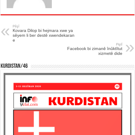
Pêşî
Kovara Dilop bi hejmara xwe ya
sêyem li ber destê xwendekaran
e
Piştî
Facebook bi zimanê înûktîtut
xizmetê dide
KURDISTAN/46