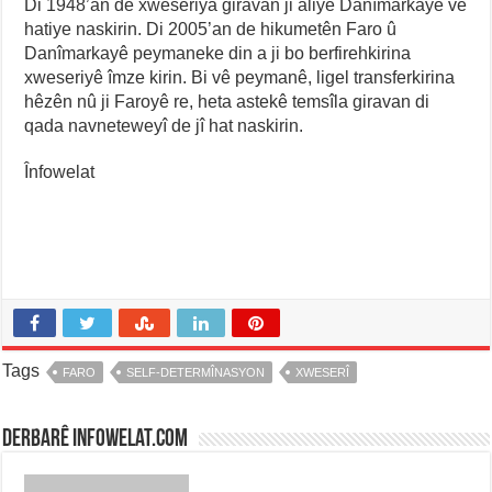
Di 1948’an de xweseriya giravan ji aliyê Danîmarkayê ve
hatiye naskirin. Di 2005’an de hikumetên Faro û
Danîmarkayê peymaneke din a ji bo berfirehkirina
xweseriyê îmze kirin. Bi vê peymanê, ligel transferkirina
hêzên nû ji Faroyê re, heta astekê temsîla giravan di
qada navneteweyî de jî hat naskirin.
Înfowelat
Tags
FARO
SELF-DETERMÎNASYON
XWESERÎ
Derbarê infowelat.com