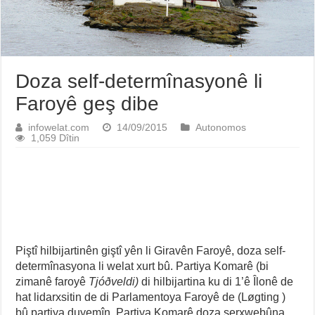
Doza self-determînasyonê li
Faroyê geş dibe
infowelat.com
14/09/2015
Autonomos
1,059 Dîtin
Piştî hilbijartinên giştî yên li Giravên Faroyê, doza self-
determînasyona li welat xurt bû. Partiya Komarê (bi
zimanê faroyê
Tjóðveldi)
di hilbijartina ku di 1’ê Îlonê de
hat lidarxsitin de di Parlamentoya Faroyê de (Løgting )
bû partiya duyemîn. Partiya Komarê doza serxwebûna