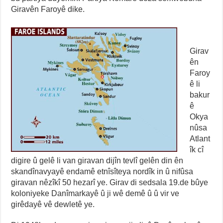
Giravên Faroyê dike.
Girav
ên
Faroy
ê li
bakur
ê
Okya
nûsa
Atlant
îk cî
digire û gelê li van giravan dijîn tevlî gelên din ên
skandînavyayê endamê etnîsîteya nordîk in û nifûsa
giravan nêzîkî 50 hezarî ye. Girav di sedsala 19.de bûye
koloniyeke Danîmarkayê û ji wê demê û û vir ve
girêdayê vê dewletê ye.