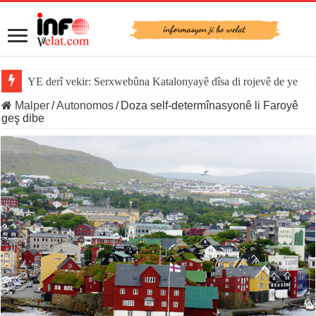
YE derî vekir: Serxwebûna Katalonyayê dîsa di rojevê de ye
Malper
/
Autonomos
/
Doza self-determînasyonê li Faroyê
geş dibe