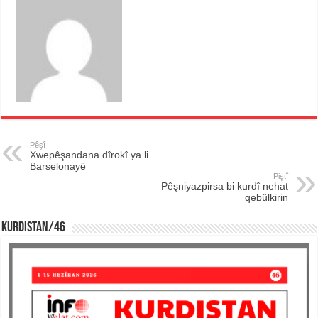
Pêşî
Xwepêşandana dîrokî ya li
Barselonayê
Piştî
Pêşniyazpirsa bi kurdî nehat
qebûlkirin
KURDISTAN/46