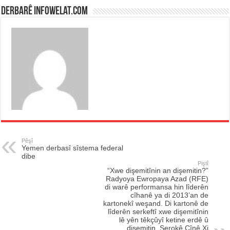
Derbarê infowelat.com
Pêşî
Yemen derbasî sîstema federal
dibe
Piştî
“Xwe dişemitînin an dişemitin?”
Radyoya Ewropaya Azad (RFE)
di warê performansa hin lîderên
cîhanê ya di 2013’an de
kartonekî weşand. Di kartonê de
lîderên serkeftî xwe dişemitînin
lê yên têkçûyî ketine erdê û
dişemitin. Serokê Çînê Xi