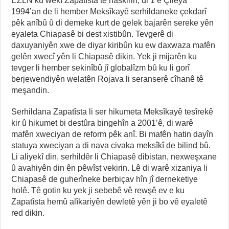
EZLN ku wekî Zapatîsta tê naskirin, di 1’ê Çileya
1994’an de li hember Meksîkayê serhildaneke çekdarî
pêk anîbû û di demeke kurt de gelek bajarên sereke yên
eyaleta Chiapasê bi dest xistibûn. Tevgerê di
daxuyaniyên xwe de diyar kiribûn ku ew daxwaza mafên
gelên xwecî yên li Chiapasê dikin. Yek ji mijarên ku
tevger li hember sekinîbû jî globalîzm bû ku li gorî
berjewendiyên welatên Rojava li seranserê cîhanê tê
meşandin.
Serhildana Zapatîsta li ser hikumeta Meksîkayê tesîrekê
kir û hikumet bi destûra bingehîn a 2001’ê, di warê
mafên xweciyan de reform pêk anî. Bi mafên hatin dayîn
statuya xweciyan a di nava civaka meksîkî de bilind bû.
Li aliyekî din, serhildêr li Chiapasê dibistan, nexweşxane
û avahiyên din ên pêwîst vekirin. Lê di warê xizaniya li
Chiapasê de guherîneke berbiçav hîn jî derneketiye
holê. Tê gotin ku yek ji sebebê vê rewşê ev e ku
Zapatîsta hemû alîkariyên dewletê yên ji bo vê eyaletê
red dikin.