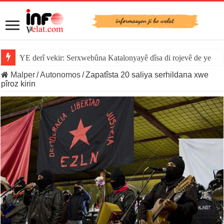
YE derî vekir: Serxwebûna Katalonyayê dîsa di rojevê de ye
Malper
/
Autonomos
/
Zapatîsta 20 saliya serhildana xwe
pîroz kirin