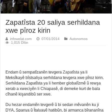
Zapatîsta 20 saliya serhildana
xwe pîroz kirin
infowelat.com
07/01/2014
Autonomos
1,015 Dîtin
Endam û sempatîzanên tevgera
Zapatîsta
ya li
Meksîkayê bîstsaliya serhildana tevgera xwe pîroz kirin.
Serhildana Zapatîsta ya li hember globalîzmê û rewşa
xerab a xweciyên li Chiapasê, di demeke kurt de bala
cîhanê kişandibû ser xwe.
Du hezar endamên tevgerê û bi sedan mêvanên ku ji
DYA, Spanya û Îtalyayê hatibûn, bi armanca bîrananîna