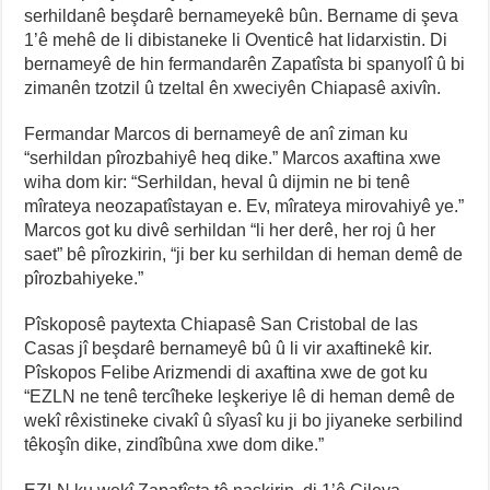
serhildanê beşdarê bernameyekê bûn. Bername di şeva
1’ê mehê de li dibistaneke li Oventicê hat lidarxistin. Di
bernameyê de hin fermandarên Zapatîsta bi spanyolî û bi
zimanên tzotzil û tzeltal ên xweciyên Chiapasê axivîn.
Fermandar Marcos di bernameyê de anî ziman ku
“serhildan pîrozbahiyê heq dike.” Marcos axaftina xwe
wiha dom kir: “Serhildan, heval û dijmin ne bi tenê
mîrateya neozapatîstayan e. Ev, mîrateya mirovahiyê ye.”
Marcos got ku divê serhildan “li her derê, her roj û her
saet” bê pîrozkirin, “ji ber ku serhildan di heman demê de
pîrozbahiyeke.”
Pîskoposê paytexta Chiapasê San Cristobal de las
Casas jî beşdarê bernameyê bû û li vir axaftinekê kir.
Pîskopos Felibe Arizmendi di axaftina xwe de got ku
“EZLN ne tenê tercîheke leşkeriye lê di heman demê de
wekî rêxistineke civakî û sîyasî ku ji bo jiyaneke serbilind
têkoşîn dike, zindîbûna xwe dom dike.”