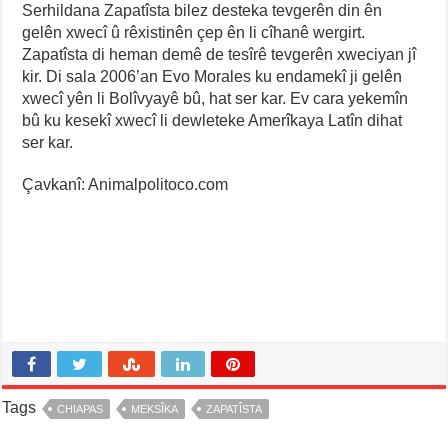
Serhildana Zapatîsta bilez desteka tevgerên din ên
gelên xwecî û rêxistinên çep ên li cîhanê wergirt.
Zapatîsta di heman demê de tesîrê tevgerên xweciyan jî
kir. Di sala 2006’an Evo Morales ku endamekî ji gelên
xwecî yên li Bolîvyayê bû, hat ser kar. Ev cara yekemîn
bû ku kesekî xwecî li dewleteke Amerîkaya Latîn dihat
ser kar.
Çavkanî: Animalpolitoco.com
Tags
CHIAPAS
MEKSÎKA
ZAPATÎSTA