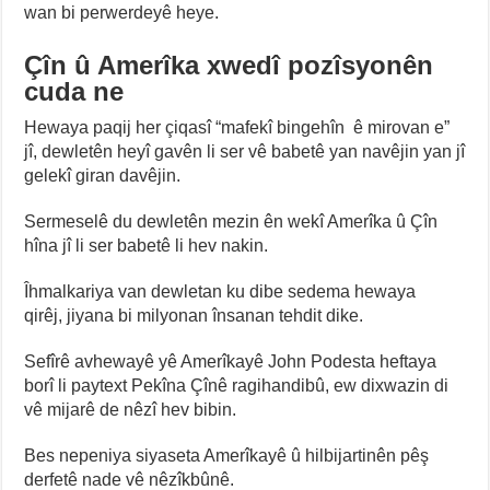
wan bi perwerdeyê heye.
Çîn û Amerîka xwedî pozîsyonên
cuda ne
Hewaya paqij her çiqasî “mafekî bingehîn ê mirovan e”
jî, dewletên heyî gavên li ser vê babetê yan navêjin yan jî
gelekî giran davêjin.
Sermeselê du dewletên mezin ên wekî Amerîka û Çîn
hîna jî li ser babetê li hev nakin.
Îhmalkariya van dewletan ku dibe sedema hewaya
qirêj, jiyana bi milyonan însanan tehdit dike.
Sefîrê avhewayê yê Amerîkayê John Podesta heftaya
borî li paytext Pekîna Çînê ragihandibû, ew dixwazin di
vê mijarê de nêzî hev bibin.
Bes nepeniya siyaseta Amerîkayê û hilbijartinên pêş
derfetê nade vê nêzîkbûnê.