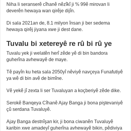
Niha li seranserê cîhanê nêzîkî ji % 99ê mirovan li
deverên hewaya wan qirêje dijîn.
Di sala 2021an de, 8.1 milyon însan ji ber sedema
hewaya qirêj jiyana xwe ji dest dane.
Tuvalu bi xetereyê re rû bi rû ye
Tuvalu yek ji welatên herî zêde yê di bin bandora
guherîna avhewayê de maye.
Tê payîn ku heta sala 2050yî nêviyê navçeya Funafutiyê
ya wê di bin avê de bimîne.
Vê yekê jî zexta li ser Tuvaluyan a koçberiyê zêde dike.
Serokê Banqeya Cîhanê Ajay Banga ji bona piştevaniyê
çû serdana Tuvaluyê.
Ajay Banga destnîşan kir, ji bona ciwanên Tuvaluyê
karibin xwe amadeyî guherîna avhewayê bikin, pêdiviya