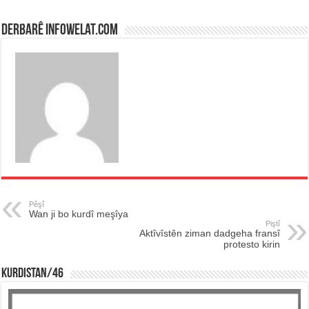
Derbarê infowelat.com
Pêşî
Wan ji bo kurdî meşîya
Piştî
Aktîvîstên ziman dadgeha fransî
protesto kirin
KURDISTAN/46