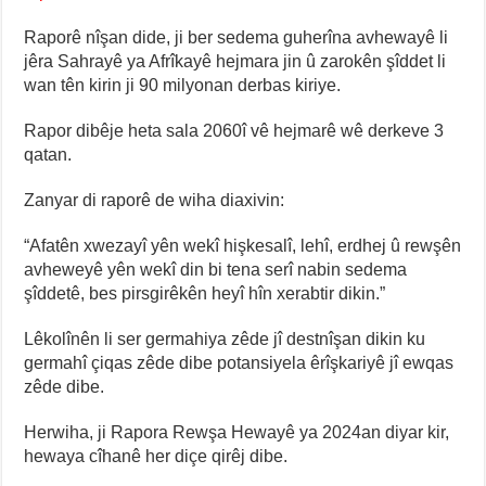
Raporê nîşan dide, ji ber sedema guherîna avhewayê li
jêra Sahrayê ya Afrîkayê hejmara jin û zarokên şîddet li
wan tên kirin ji 90 milyonan derbas kiriye.
Rapor dibêje heta sala 2060î vê hejmarê wê derkeve 3
qatan.
Zanyar di raporê de wiha diaxivin:
“Afatên xwezayî yên wekî hişkesalî, lehî, erdhej û rewşên
avheweyê yên wekî din bi tena serî nabin sedema
şîddetê, bes pirsgirêkên heyî hîn xerabtir dikin.”
Lêkolînên li ser germahiya zêde jî destnîşan dikin ku
germahî çiqas zêde dibe potansiyela êrîşkariyê jî ewqas
zêde dibe.
Herwiha, ji Rapora Rewşa Hewayê ya 2024an diyar kir,
hewaya cîhanê her diçe qirêj dibe.