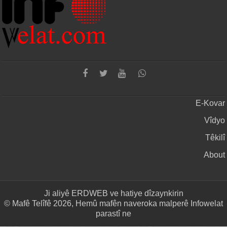
E-Kovar
Vîdyo
Têkilî
About
Ji aliyê
ERDWEB
ve hatiye dîzaynkirin
© Mafê Telîfê 2026, Hemû mafên naveroka malperê Infowelat
parastî ne