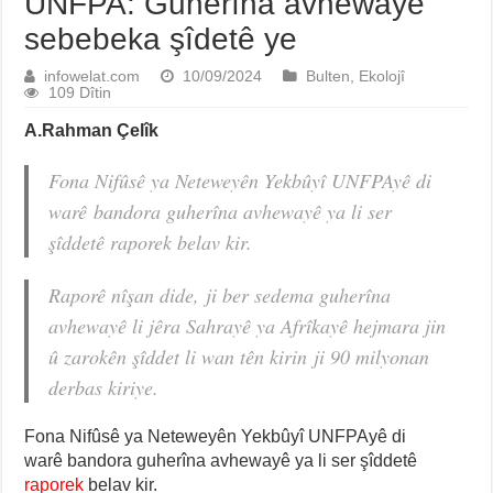
UNFPA: Guherîna avhewayê
sebebeka şîdetê ye
infowelat.com
10/09/2024
Bulten
,
Ekolojî
109 Dîtin
A.Rahman Çelîk
Fona Nifûsê ya Neteweyên Yekbûyî UNFPAyê di
warê bandora guherîna avhewayê ya li ser
şîddetê raporek belav kir.
Raporê nîşan dide, ji ber sedema guherîna
avhewayê li jêra Sahrayê ya Afrîkayê hejmara jin
û zarokên şîddet li wan tên kirin ji 90 milyonan
derbas kiriye.
Fona Nifûsê ya Neteweyên Yekbûyî UNFPAyê di
warê bandora guherîna avhewayê ya li ser şîddetê
raporek
belav kir.