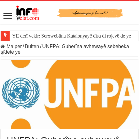
YE derî vekir: Serxwebûna Katalonyayê dîsa di rojevê de ye
Malper
/
Bulten
/
UNFPA: Guherîna avhewayê sebebeka
şîdetê ye