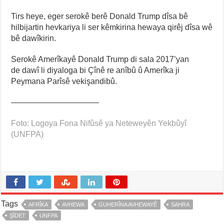
Tirs heye, eger serokê berê Donald Trump dîsa bê
hilbijartin hevkariya li ser kêmkirina hewaya qirêj dîsa wê
bê dawîkirin.
Serokê Amerîkayê Donald Trump di sala 2017’yan
de dawî li diyaloga bi Çînê re anîbû û Amerîka ji
Peymana Parîsê vekişandibû.
———————————
Foto: Logoya Fona Nifûsê ya Neteweyên Yekbûyî
(UNFPA)
Tags
AFRÎKA
AVHEWA
GUHERÎNA AVHEWAYÊ
SAHRA
ŞÎDET
UNFPA