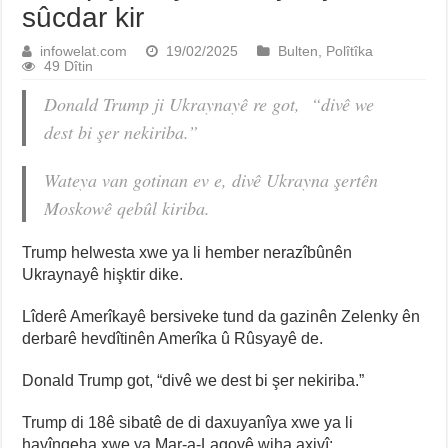
sûcdar kir
infowelat.com
19/02/2025
Bulten
,
Polîtîka
49 Dîtin
Donald Trump ji Ukraynayê re got, “divê we
dest bi şer nekiriba.”
Wateya van gotinan ev e, divê Ukrayna şertên
Moskowê qebûl kiriba.
Trump helwesta xwe ya li hember nerazîbûnên
Ukraynayê hişktir dike.
Lîderê Amerîkayê bersiveke tund da gazinên Zelenky ên
derbarê hevdîtinên Amerîka û Rûsyayê de.
Donald Trump got, “divê we dest bi şer nekiriba.”
Trump di 18ê sibatê de di daxuyanîya xwe ya li
havîngeha xwe ya Mar-a-Lagoyê wiha axivî: