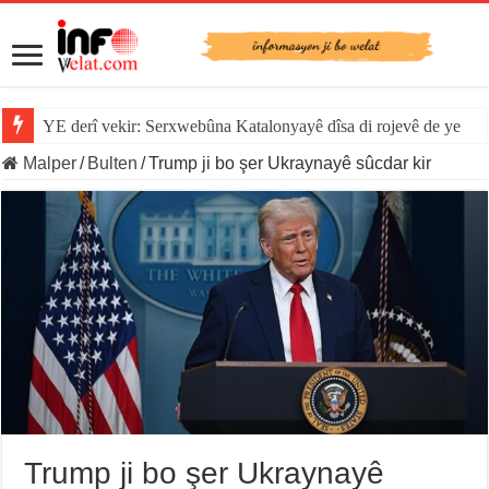
YE derî vekir: Serxwebûna Katalonyayê dîsa di rojevê de ye
Malper
/
Bulten
/
Trump ji bo şer Ukraynayê sûcdar kir
Trump ji bo şer Ukraynayê