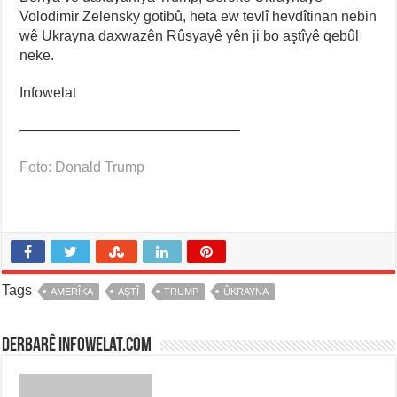
Volodimir Zelensky gotibû, heta ew tevlî hevdîtinan nebin
wê Ukrayna daxwazên Rûsyayê yên ji bo aştîyê qebûl
neke.
Infowelat
———————————————–
Foto: Donald Trump
Tags
AMERÎKA
AŞTÎ
TRUMP
ÛKRAYNA
Derbarê infowelat.com