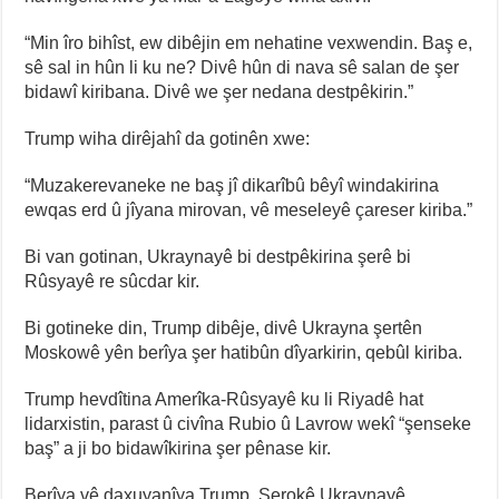
“Min îro bihîst, ew dibêjin em nehatine vexwendin. Baş e,
sê sal in hûn li ku ne? Divê hûn di nava sê salan de şer
bidawî kiribana. Divê we şer nedana destpêkirin.”
Trump wiha dirêjahî da gotinên xwe:
“Muzakerevaneke ne baş jî dikarîbû bêyî windakirina
ewqas erd û jîyana mirovan, vê meseleyê çareser kiriba.”
Bi van gotinan, Ukraynayê bi destpêkirina şerê bi
Rûsyayê re sûcdar kir.
Bi gotineke din, Trump dibêje, divê Ukrayna şertên
Moskowê yên berîya şer hatibûn dîyarkirin, qebûl kiriba.
Trump hevdîtina Amerîka-Rûsyayê ku li Riyadê hat
lidarxistin, parast û civîna Rubio û Lavrow wekî “şenseke
baş” a ji bo bidawîkirina şer pênase kir.
Berîya vê daxuyanîya Trump, Serokê Ukraynayê