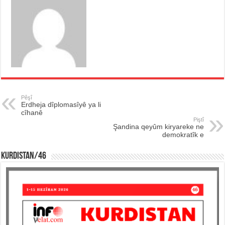
Pêşî
Erdheja dîplomasîyê ya li
cîhanê
Piştî
Şandina qeyûm kiryareke ne
demokratîk e
KURDISTAN/46