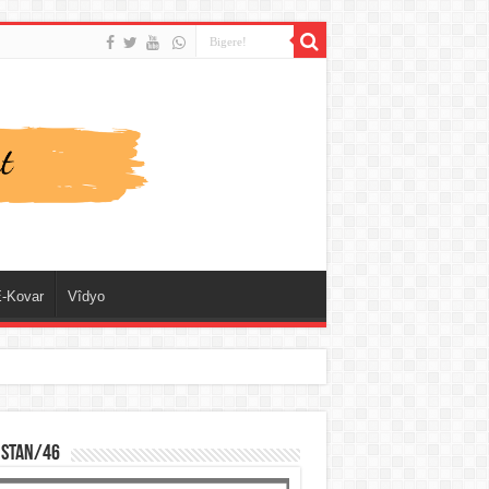
-Kovar
Vîdyo
ISTAN/46