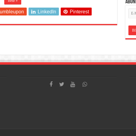
Bêtir »
ABON
tumbleupon
LinkedIn
Pinterest