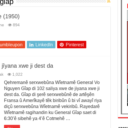
giap
e (1950)
ne
894
tumbleupon
LinkedIn
Pinterest
yana xwe ji dest da
ak
1,022
Qehremanê serxwebûna Wîetnamê General Vo
Nguyen Gîap di 102 saliya xwe de jiyana xwe ji
dest da. Gîap di şerê serxwebûnê de artêşên
Fransa û Amerîkayê têk biribûn û bi vî awayî riya
diçû serxwebûna Wîetnamê vekiribû. Rayedarê
Wîetnamê ragihandin ku General Gîap saet di
6:30’ê sibehê ya 4’ê Cotmehê …