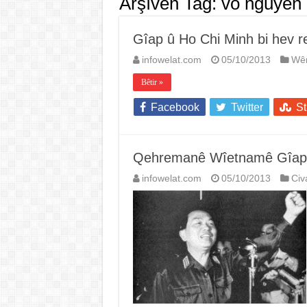
Arşîvên Tag:
vo nguyen 
Gîap û Ho Chi Minh bi hev r
infowelat.com
05/10/2013
Wê
Bêtir »
Facebook
Twitter
S
Qehremanê Wîetnamê Gîap jî
infowelat.com
05/10/2013
Civ