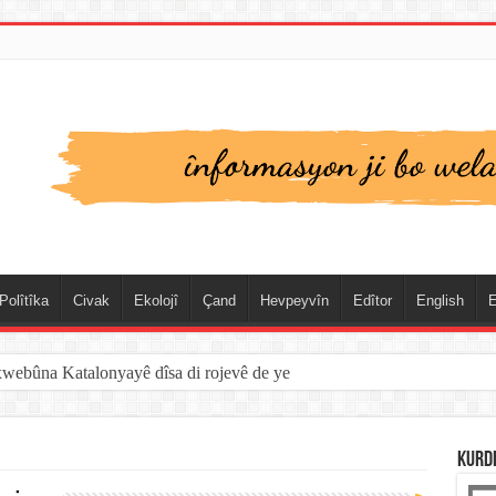
Polîtîka
Civak
Ekolojî
Çand
Hevpeyvîn
Edîtor
English
E
xwebûna Katalonyayê dîsa di rojevê de ye
KURD