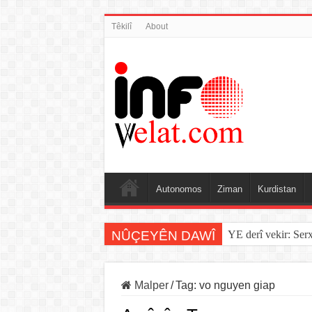
Têkilî
About
Autonomos
Ziman
Kurdistan
NÛÇEYÊN DAWÎ
YE derî vekir: Ser
Malper
/
Tag:
vo nguyen giap