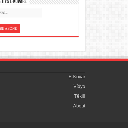
ETÎYA E-KOVARÊ
E-Kovar
Vîdyo
Têkilî
About