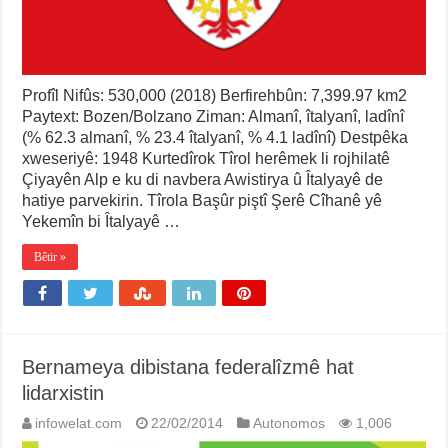
Profîl Nifûs: 530,000 (2018) Berfirehbûn: 7,399.97 km2
Paytext: Bozen/Bolzano Ziman: Almanî, îtalyanî, ladînî
(% 62.3 almanî, % 23.4 îtalyanî, % 4.1 ladînî) Destpêka
xweseriyê: 1948 Kurtedîrok Tîrol herêmek li rojhilatê
Çiyayên Alp e ku di navbera Awistirya û Îtalyayê de
hatiye parvekirin. Tîrola Başûr piştî Şerê Cîhanê yê
Yekemîn bi Îtalyayê …
Bêtir »
Bernameya dibistana federalîzmê hat
lidarxistin
infowelat.com
22/02/2014
Autonomos
1,006