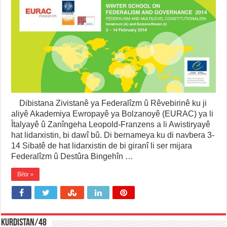
Dibistana Zivistanê ya Federalîzm û Rêvebirinê ku ji
aliyê Akademiya Ewropayê ya Bolzanoyê (EURAC) ya li
Îtalyayê û Zanîngeha Leopold-Franzens a li Awistiryayê
hat lidarxistin, bi dawî bû. Di bernameya ku di navbera 3-
14 Sibatê de hat lidarxistin de bi giranî li ser mijara
Federalîzm û Destûra Bingehîn …
Bêtir »
KURDISTAN/48