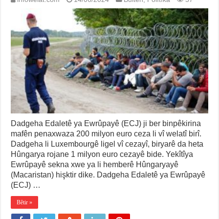
Dadgeha Edaletê ya Ewrûpayê (ECJ) ji ber binpêkirina
mafên penaxwaza 200 milyon euro ceza li vî welatî birî.
Dadgeha li Luxembourgê ligel vî cezayî, biryarê da heta
Hûngarya rojane 1 milyon euro cezayê bide. Yekîtîya
Ewrûpayê sekna xwe ya li hemberê Hûngaryayê
(Macaristan) hişktir dike. Dadgeha Edaletê ya Ewrûpayê
(ECJ) …
Bêtir »