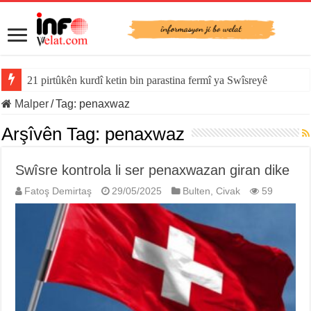
21 pirtûkên kurdî ketin bin parastina fermî ya Swîsreyê
Malper
/
Tag:
penaxwaz
Arşîvên Tag:
penaxwaz
Swîsre kontrola li ser penaxwazan giran dike
Fatoş Demirtaş
29/05/2025
Bulten
,
Civak
59