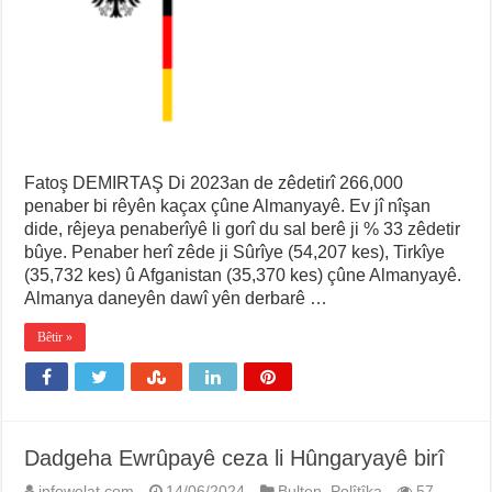
Fatoş DEMIRTAŞ Di 2023an de zêdetirî 266,000
penaber bi rêyên kaçax çûne Almanyayê. Ev jî nîşan
dide, rêjeya penaberîyê li gorî du sal berê ji % 33 zêdetir
bûye. Penaber herî zêde ji Sûrîye (54,207 kes), Tirkîye
(35,732 kes) û Afganistan (35,370 kes) çûne Almanyayê.
Almanya daneyên dawî yên derbarê …
Bêtir »
Dadgeha Ewrûpayê ceza li Hûngaryayê birî
infowelat.com
14/06/2024
Bulten
,
Polîtîka
57