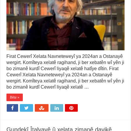
Firat Cewerî Xelata Navneteweyî ya 2024an a Ostanayê
wergirt. Komîteya xelatê ragihand, ji ber xebatên wî yên ji
bo zimanê kurdî Cewerî liyaqê xelatê hatîye dîtin. Firat
Cewerî Xelata Navneteweyî ya 2024an a Ostanayê
wergirt. Komîteya xelatê ragihand, ji ber xebatên wî yên ji
bo zimanê kurdî Cewerî liyaqê xelatê …
Bêtir »
Gundekî Îtalyayê û xelata zimanê dayikê