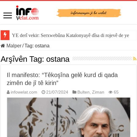
YE derî vekir: Serxwebûna Katalonyayê dîsa di rojevê de ye
Malper
/
Tag:
ostana
Arşîvên Tag:
ostana
Il manifesto: “Têkoşîna gelê kurd di qada
zimên de jî tê kirin”
infowelat.com
21/07/2024
Bulten
,
Ziman
65