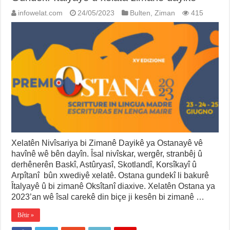
infowelat.com
24/05/2023
Bulten
,
Ziman
415
Xelatên Nivîsariya bi Zimanê Dayikê ya Ostanayê vê
havînê wê bên dayîn. Îsal nivîskar, wergêr, stranbêj û
derhênerên Baskî, Astûryasî, Skotlandî, Korsîkayî û
Arpîtanî bûn xwediyê xelatê. Ostana gundekî li bakurê
Îtalyayê û bi zimanê Oksîtanî diaxive. Xelatên Ostana ya
2023’an wê îsal carekê din biçe ji kesên bi zimanê …
Bêtir »