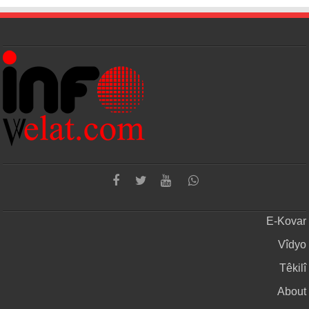
E-Kovar
Vîdyo
Têkilî
About