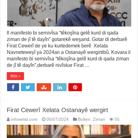
Il manifesto bi sernivîsa “têkoşîna gelê kurd di qada
ziman de jî tê dayîn” gotarekê weşand. Gotar di derbarê
Firat Cewerî de ye ku kurtedemek berê Xelata
Navneteweyî ya 2024an a Ostanayê wergirtibû. Kovara il
manifesto bi sernivîsa “têkoşîna gelê kurd di qada ziman
de jî tê dayîn”,derbarê nivîskar Firat …
Bêtir »
Firat Cewerî Xelata Ostanayê wergirt
infowelat.com
05/07/2024
Bulten
,
Ziman
55