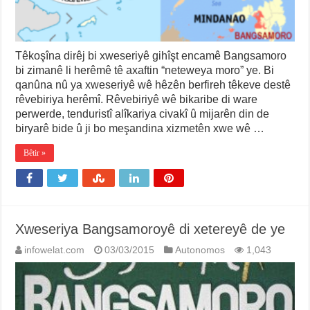
Têkoşîna dirêj bi xweseriyê gihîşt encamê Bangsamoro
bi zimanê li herêmê tê axaftin “neteweya moro” ye. Bi
qanûna nû ya xweseriyê wê hêzên berfireh têkeve destê
rêvebiriya herêmî. Rêvebiriyê wê bikaribe di ware
perwerde, tenduristî alîkariya civakî û mijarên din de
biryarê bide û ji bo meşandina xizmetên xwe wê …
Bêtir »
Xweseriya Bangsamoroyê di xetereyê de ye
infowelat.com
03/03/2015
Autonomos
1,043