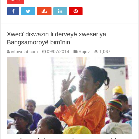
Bêtir »
Xwecî dixwazin li derveyê xweseriya
Bangsamoroyê bimînin
infowelat.com
09/07/2014
Rojev
1,067