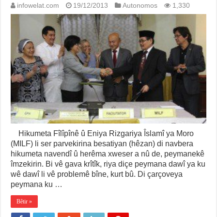
infowelat.com
19/12/2013
Autonomos
1,330
Hikumeta Fîlîpînê û Eniya Rizgariya Îslamî ya Moro
(MILF) li ser parvekirina besatiyan (hêzan) di navbera
hikumeta navendî û herêma xweser a nû de, peymanekê
îmzekirin. Bi vê gava krîtîk, riya diçe peymana dawî ya ku
wê dawî li vê problemê bîne, kurt bû. Di çarçoveya
peymana ku …
Bêtir »