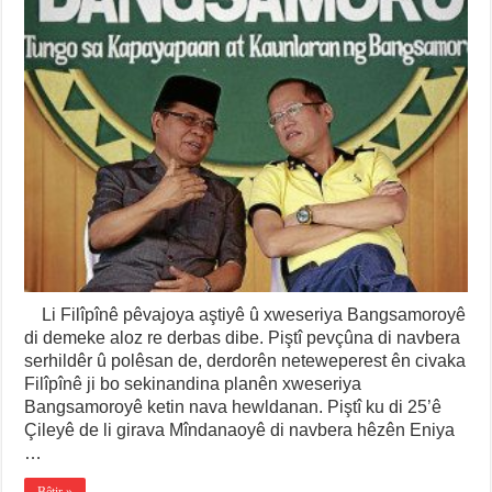
Li Filîpînê pêvajoya aştiyê û xweseriya Bangsamoroyê
di demeke aloz re derbas dibe. Piştî pevçûna di navbera
serhildêr û polêsan de, derdorên neteweperest ên civaka
Filîpînê ji bo sekinandina planên xweseriya
Bangsamoroyê ketin nava hewldanan. Piştî ku di 25’ê
Çileyê de li girava Mîndanaoyê di navbera hêzên Eniya
…