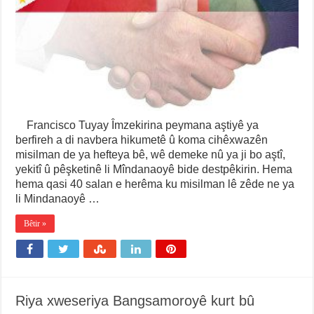
Francisco Tuyay Îmzekirina peymana aştiyê ya
berfireh a di navbera hikumetê û koma cihêxwazên
misilman de ya hefteya bê, wê demeke nû ya ji bo aştî,
yekitî û pêşketinê li Mîndanaoyê bide destpêkirin. Hema
hema qasi 40 salan e herêma ku misilman lê zêde ne ya
li Mindanaoyê …
Bêtir »
Riya xweseriya Bangsamoroyê kurt bû