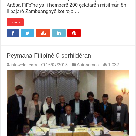
Artêşa Fîlîpînê ya li hemberê 200 çekdarên misilman ên
li bajarê Zamboangayê ket roja …
Bêtir »
Peymana Fîlîpînê û serhildêran
infowelat.com
16/07/2013
Autonomos
1,032