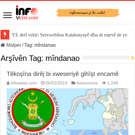
YE derî vekir: Serxwebûna Katalonyayê dîsa di rojevê de ye
Malper
/
Tag:
mîndanao
Arşîvên Tag:
mîndanao
Têkoşîna dirêj bi xweseriyê gihîşt encamê
infowelat.com
06/02/2019
Autonomos
1,248