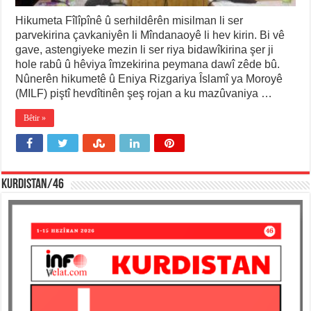
Hikumeta Fîlîpînê û serhildêrên misilman li ser
parvekirina çavkaniyên li Mîndanaoyê li hev kirin. Bi vê
gave, astengiyeke mezin li ser riya bidawîkirina şer ji
hole rabû û hêviya îmzekirina peymana dawî zêde bû.
Nûnerên hikumetê û Eniya Rizgariya Îslamî ya Moroyê
(MILF) piştî hevdîtinên şeş rojan a ku mazûvaniya …
Bêtir »
KURDISTAN/46