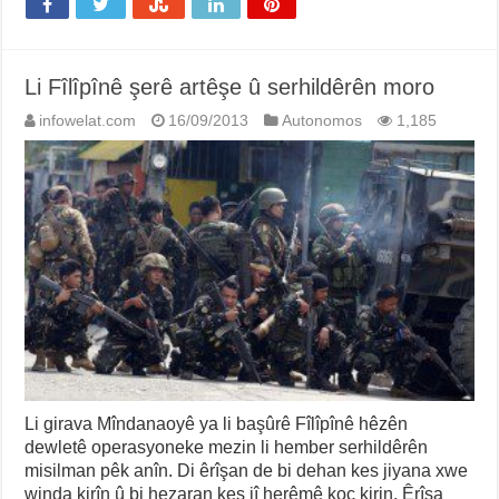
Li Fîlîpînê şerê artêşe û serhildêrên moro
infowelat.com
16/09/2013
Autonomos
1,185
Li girava Mîndanaoyê ya li başûrê Fîlîpînê hêzên
dewletê operasyoneke mezin li hember serhildêrên
misilman pêk anîn. Di êrîşan de bi dehan kes jiyana xwe
winda kirîn û bi hezaran kes jî herêmê koç kirin. Êrîşa