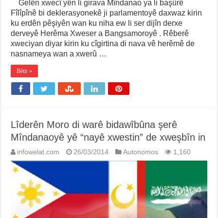
Gelên xwecî yên li girava Mîndanao ya li başûrê
Fîlîpînê bi deklerasyonekê ji parlamentoyê daxwaz kirin
ku erdên pêşiyên wan ku niha ew li ser dijîn derxe
derveyê Herêma Xweser a Bangsamoroyê . Rêberê
xweciyan diyar kirin ku cîgirtina di nava vê herêmê de
nasnameya wan a xwerû …
Bêtir »
Lîderên Moro di warê bidawîbûna şerê
Mîndanaoyê yê “nayê xwestin” de xweşbîn in
infowelat.com
26/03/2014
Autonomos
1,160