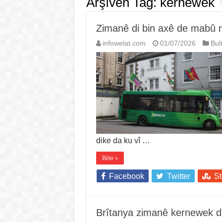
Arşîvên Tag:
kernewek
Zimanê di bin axê de mabû n
infowelat.com
01/07/2026
Bul
dike da ku vî …
Bêtir »
Facebook
Twitter
S
Brîtanya zimanê kernewek d