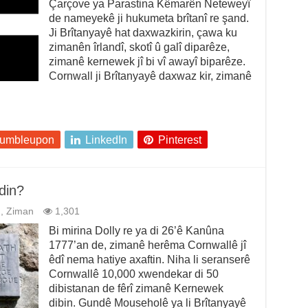
Çarçove ya Parastina Kêmarên Neteweyî
de nameyekê ji hukumeta brîtanî re şand.
Ji Brîtanyayê hat daxwazkirin, çawa ku
zimanên îrlandî, skotî û galî diparêze,
zimanê kernewek jî bi vî awayî biparêze.
Cornwall ji Brîtanyayê daxwaz kir, zimanê
tumbleupon
LinkedIn
Pinterest
din?
n
,
Ziman
1,301
Bi mirina Dolly re ya di 26’ê Kanûna
1777’an de, zimanê herêma Cornwallê jî
êdî nema hatiye axaftin. Niha li seranserê
Cornwallê 10,000 xwendekar di 50
dibistanan de fêrî zimanê Kernewek
dibin. Gundê Mouseholê ya li Brîtanyayê