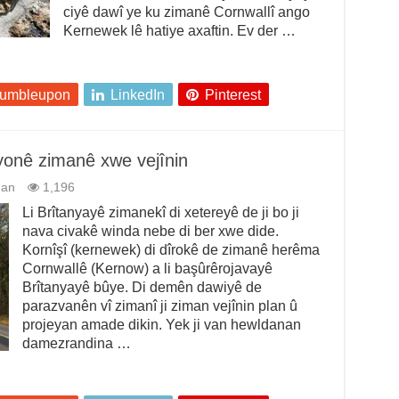
ciyê dawî ye ku zimanê Cornwallî ango
Kernewek lê hatiye axaftin. Ev der …
tumbleupon
LinkedIn
Pinterest
zyonê zimanê xwe vejînin
man
1,196
Li Brîtanyayê zimanekî di xetereyê de ji bo ji
nava civakê winda nebe di ber xwe dide.
Kornîşî (kernewek) di dîrokê de zimanê herêma
Cornwallê (Kernow) a li başûrêrojavayê
Brîtanyayê bûye. Di demên dawiyê de
parazvanên vî zimanî ji ziman vejînin plan û
projeyan amade dikin. Yek ji van hewldanan
damezrandina …