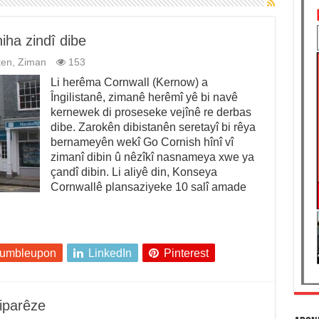
iha zindî dibe
ten
,
Ziman
153
Li herêma Cornwall (Kernow) a
Îngilistanê, zimanê herêmî yê bi navê
kernewek di proseseke vejînê re derbas
dibe. Zarokên dibistanên seretayî bi rêya
bernameyên wekî Go Cornish hînî vî
zimanî dibin û nêzîkî nasnameya xwe ya
çandî dibin. Li aliyê din, Konseya
Cornwallê plansaziyeke 10 salî amade
tumbleupon
LinkedIn
Pinterest
iparêze