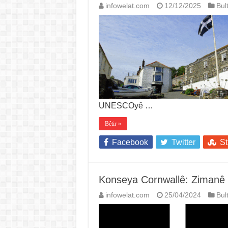
infowelat.com
12/12/2025
Bul
UNESCOyê …
Bêtir »
Facebook
Twitter
S
Konseya Cornwallê: Zimanê 
infowelat.com
25/04/2024
Bul