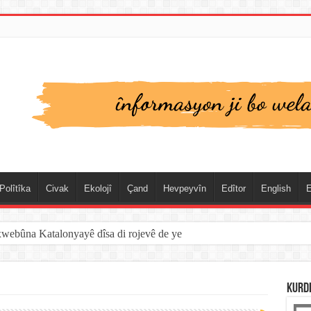
Polîtîka
Civak
Ekolojî
Çand
Hevpeyvîn
Edîtor
English
E
xwebûna Katalonyayê dîsa di rojevê de ye
KURD