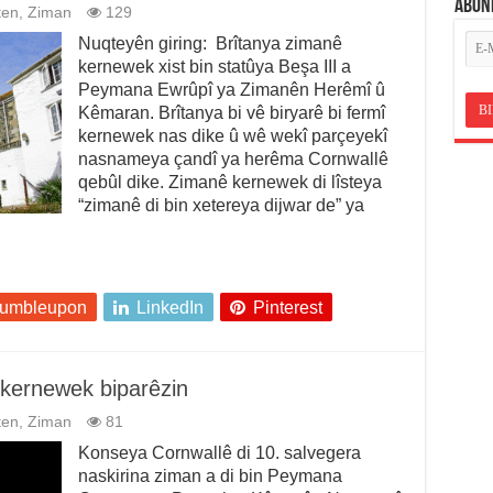
ABON
ten
,
Ziman
129
Nuqteyên giring: Brîtanya zimanê
kernewek xist bin statûya Beşa III a
Peymana Ewrûpî ya Zimanên Herêmî û
Kêmaran. Brîtanya bi vê biryarê bi fermî
kernewek nas dike û wê wekî parçeyekî
nasnameya çandî ya herêma Cornwallê
qebûl dike. Zimanê kernewek di lîsteya
“zimanê di bin xetereya dijwar de” ya
tumbleupon
LinkedIn
Pinterest
kernewek biparêzin
ten
,
Ziman
81
Konseya Cornwallê di 10. salvegera
naskirina ziman a di bin Peymana