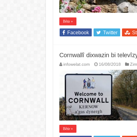
Bêtir »
Facebook
Twitter
S
Cornwallî dixwazin bi televî
infowelat.com
16/08/2018
Zi
Bêtir »