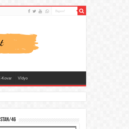
-Kovar
Vîdyo
ISTAN/46