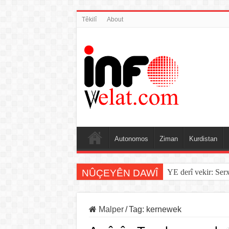
Têkilî
About
Autonomos
Ziman
Kurdistan
NÛÇEYÊN DAWÎ
YE derî vekir: Ser
Malper
/
Tag:
kernewek