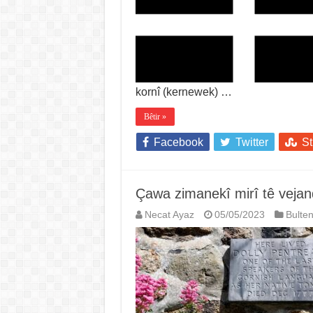
kornî (kernewek) …
Bêtir »
Facebook
Twitter
S
Çawa zimanekî mirî tê vejan
Necat Ayaz
05/05/2023
Bulte