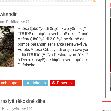
witandin
ten
,
Polîtîka
79
Artêşa Çîbûtîyê di êrişên xwe yên Ii dijî
FRUDê de hiqûqa şer binpê dike. Dronên
Artêşa Çîbûtîyê di 2 û 3yê hezîranê de
bombe barandin ser Parka Neteweyî ya
Foretê. Artêşa Çîbûtîyê di êrişên xwe yên
Ii dijî FRUDê (Enîya Restorasyon, Yekitî
û Demokrasîyê) de hiqûqa şer binpê dike.
Di êrişeke …
tumbleupon
LinkedIn
Pinterest
rasîyê têkoşînê dike
n
,
Hevpeyvîn
140