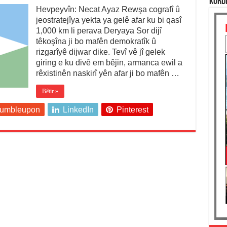
KURD
Hevpeyvîn: Necat Ayaz Rewşa cografî û
jeostratejîya yekta ya gelê afar ku bi qasî
1,000 km li perava Deryaya Sor dijî
têkoşîna ji bo mafên demokratîk û
rizgarîyê dijwar dike. Tevî vê jî gelek
giring e ku divê em bêjin, armanca ewil a
rêxistinên naskirî yên afar ji bo mafên …
Bêtir »
tumbleupon
LinkedIn
Pinterest