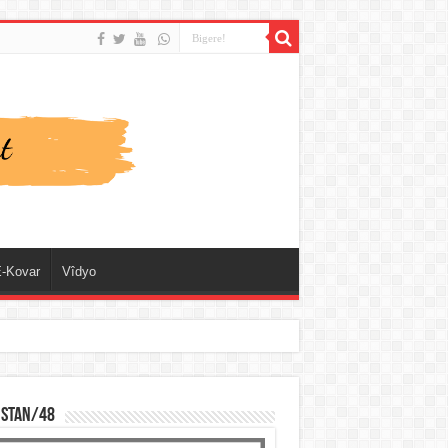
-Kovar
Vîdyo
ISTAN/48