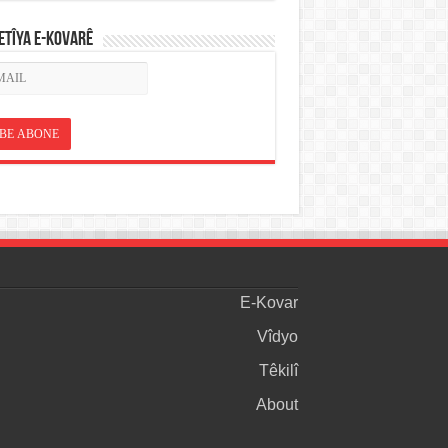
ETÎYA E-KOVARÊ
E-Kovar
Vîdyo
Têkilî
About