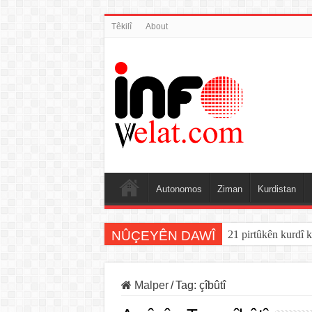
Têkilî
About
Autonomos
Ziman
Kurdistan
NÛÇEYÊN DAWÎ
21 pirtûkên kurdî k
Malper
/
Tag:
çîbûtî