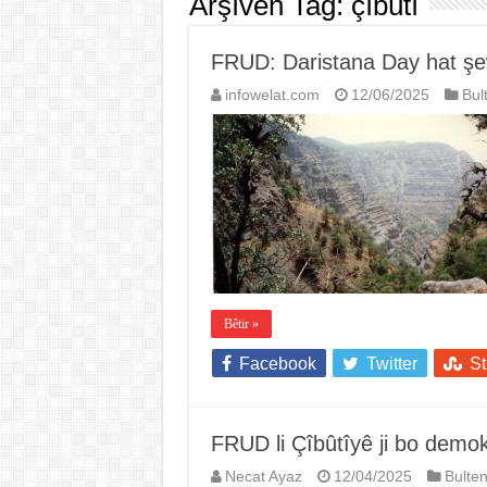
Arşîvên Tag:
çîbûtî
FRUD: Daristana Day hat şe
infowelat.com
12/06/2025
Bul
Bêtir »
Facebook
Twitter
S
FRUD li Çîbûtîyê ji bo demok
Necat Ayaz
12/04/2025
Bulte