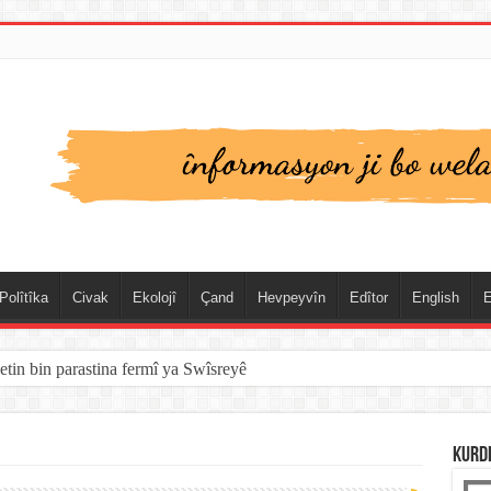
Polîtîka
Civak
Ekolojî
Çand
Hevpeyvîn
Edîtor
English
E
etin bin parastina fermî ya Swîsreyê
KURD