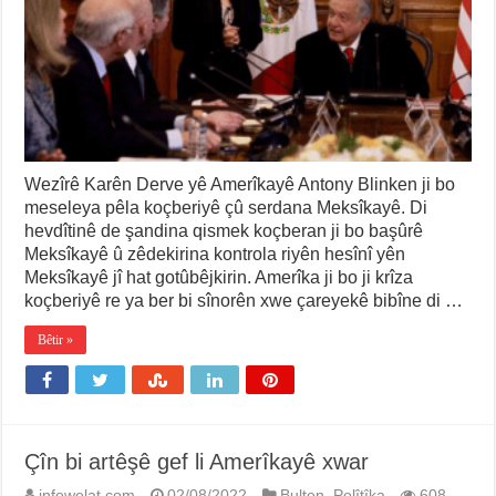
Wezîrê Karên Derve yê Amerîkayê Antony Blinken ji bo
meseleya pêla koçberiyê çû serdana Meksîkayê. Di
hevdîtinê de şandina qismek koçberan ji bo başûrê
Meksîkayê û zêdekirina kontrola riyên hesînî yên
Meksîkayê jî hat gotûbêjkirin. Amerîka ji bo ji krîza
koçberiyê re ya ber bi sînorên xwe çareyekê bibîne di …
Bêtir »
Çîn bi artêşê gef li Amerîkayê xwar
infowelat.com
02/08/2022
Bulten
,
Polîtîka
608