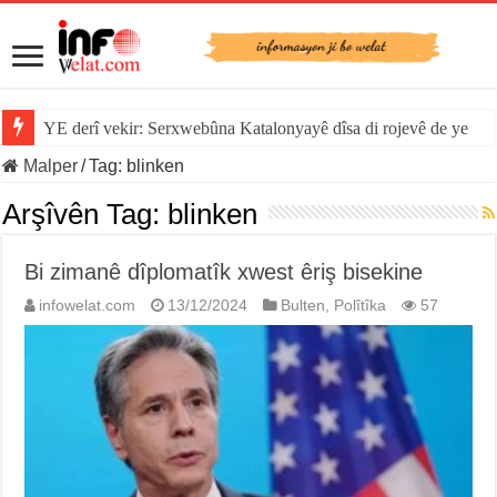
YE derî vekir: Serxwebûna Katalonyayê dîsa di rojevê de ye
Malper
/
Tag:
blinken
Arşîvên Tag:
blinken
Bi zimanê dîplomatîk xwest êriş bisekine
infowelat.com
13/12/2024
Bulten
,
Polîtîka
57