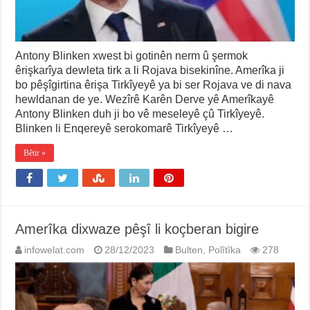
Antony Blinken xwest bi gotinên nerm û şermok
êrişkarîya dewleta tirk a li Rojava bisekinîne. Amerîka ji
bo pêşîgirtina êrişa Tirkîyeyê ya bi ser Rojava ve di nava
hewldanan de ye. Wezîrê Karên Derve yê Amerîkayê
Antony Blinken duh ji bo vê meseleyê çû Tirkîyeyê.
Blinken li Enqereyê serokomarê Tirkîyeyê …
Bêtir »
Amerîka dixwaze pêşî li koçberan bigire
infowelat.com
28/12/2023
Bulten
,
Polîtîka
278