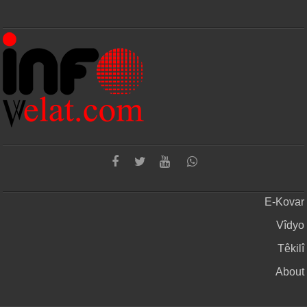
E-Kovar
Vîdyo
Têkilî
About