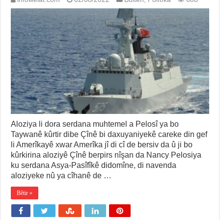
Aloziya li dora serdana muhtemel a Pelosî ya bo
Taywanê kûrtir dibe Çînê bi daxuyaniyekê careke din gef
li Amerîkayê xwar Amerîka jî di cî de bersiv da û ji bo
kûrkirina aloziyê Çînê berpirs nîşan da Nancy Pelosiya
ku serdana Asya-Pasîfîkê didomîne, di navenda
aloziyeke nû ya cîhanê de …
Bêtir »