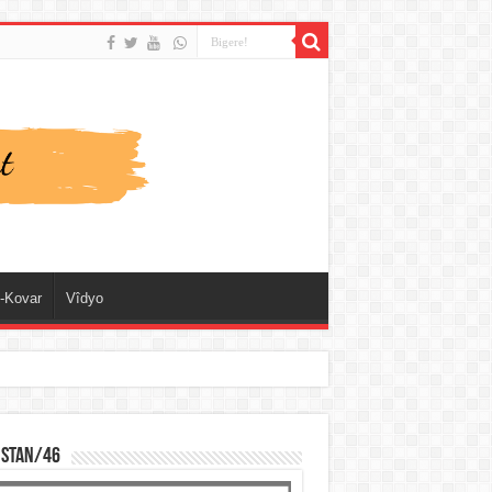
-Kovar
Vîdyo
ISTAN/46