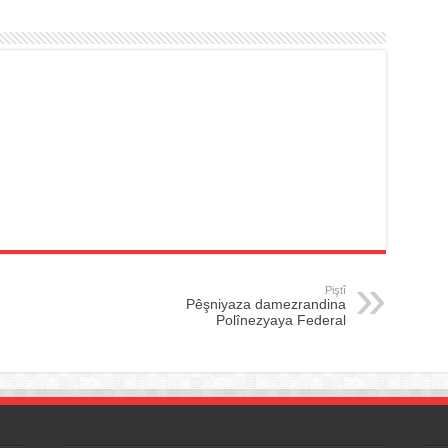
Piştî
Pêşniyaza damezrandina
Polînezyaya Federal