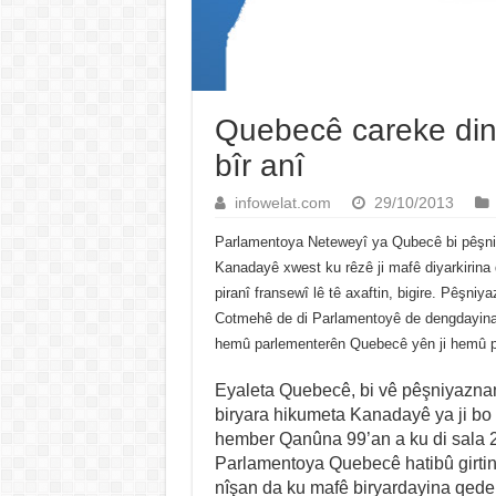
Quebecê careke din 
bîr anî
infowelat.com
29/10/2013
Parlamentoya Neteweyî ya Qubecê bi pêşn
Kanadayê xwest ku rêzê ji mafê diyarkirina 
piranî fransewî lê tê axaftin, bigire. Pêşni
Cotmehê de di Parlamentoyê de dengdayina 
hemû parlementerên Quebecê yên ji hemû par
Eyaleta Quebecê, bi vê pêşniyazna
biryara hikumeta Kanadayê ya ji bo
hember Qanûna 99’an a ku di sala 20
Parlamentoya Quebecê hatibû girtin.
nîşan da ku mafê biryardayina qede