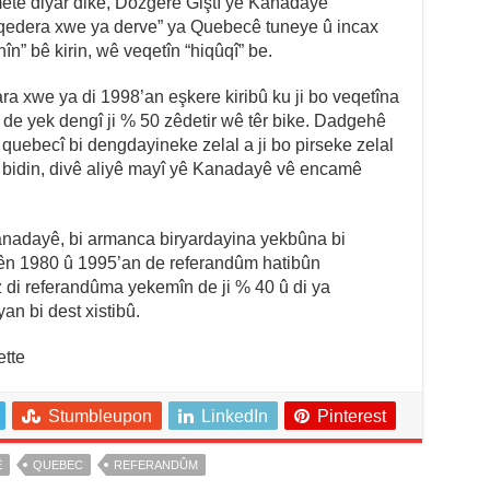
metê diyar dike, Dozgerê Giştî yê Kanadayê
a qedera xwe ya derve” ya Quebecê tuneye û incax
n” bê kirin, wê veqetîn “hiqûqî” be.
a xwe ya di 1998’an eşkere kiribû ku ji bo veqetîna
 de yek dengî ji % 50 zêdetir wê têr bike. Dadgehê
 quebecî bi dengdayineke zelal a ji bo pirseke zelal
bidin, divê aliyê mayî yê Kanadayê vê encamê
Kanadayê, bi armanca biryardayina yekbûna bi
ên 1980 û 1995’an de referandûm hatibûn
 di referandûma yekemîn de ji % 40 û di ya
an bi dest xistibû.
ette
Stumbleupon
LinkedIn
Pinterest
Ê
QUEBEC
REFERANDÛM