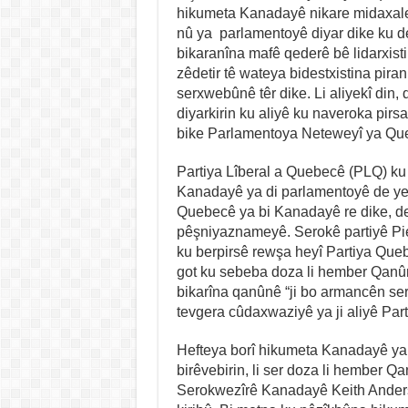
hikumeta Kanadayê nikare midaxale
nû ya parlamentoyê diyar dike ku d
bikaranîna mafê qederê bê lidarxisti
zêdetir tê wateya bidestxistina pira
serxwebûnê têr dike. Li aliyekî din, 
diyarkirin ku aliyê ku naveroka pir
bike Parlamentoya Neteweyî ya Qu
Partiya Lîberal a Quebecê (PLQ) ku 
Kanadayê ya di parlamentoyê de ye
Quebecê ya bi Kanadayê re dike, d
pêşniyaznameyê. Serokê partiyê Pi
ku berpirsê rewşa heyî Partiya Que
got ku sebeba doza li hember Qanûn
bikarîna qanûnê “ji bo armancên ser
tevgera cûdaxwaziyê ya ji aliyê Par
Hefteya borî hikumeta Kanadayê ya 
birêvebirin, li ser doza li hember 
Serokwezîrê Kanadayê Keith Anderson