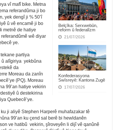
ya vî mafî bike. Metna
ema referandûma ji bo
n, yek dengî ji % 50’î
niyê û vê encamê ji bo
Belçîka: Serxwebûn,
reform û federalîzm
di metnê de hatiye
sa referandûmê wê diyar
21/07/2026
ebecê ye.
tekane partiya
 û alîgiriya yekbûna
estekê da
erre Moreau da zanîn
Konfederasyona
Swîsreyê: Kantona Zugê
becê’ye (PQ). Moreau
a 99’an hatiye vekirin
17/07/2026
destiyê û destekirina
tiya Quebecê’ye.
ku ji aliyê Stephen Harperê muhafazakar tê
Qanûna 99’an ku çend sal berê bi hewldanên
 ve hatibû vekirin, şîroveyên li dijî vê qanûnê