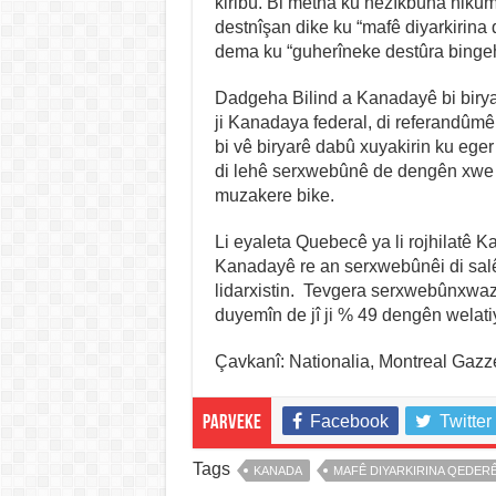
kiribû. Bi metna ku nêzîkbûna hiku
destnîşan dike ku “mafê diyarkirin
dema ku “guherîneke destûra bingehî
Dadgeha Bilind a Kanadayê bi biryar
ji Kanadaya federal, di referandûmê
bi vê biryarê dabû xuyakirin ku eger
di lehê serxwebûnê de dengên xwe 
muzakere bike.
Li eyaleta Quebecê ya li rojhilatê 
Kanadayê re an serxwebûnêi di sal
lidarxistin. Tevgera serxwebûnxwaz
duyemîn de jî ji % 49 dengên welatiy
Çavkanî: Nationalia, Montreal Gazz
Facebook
Twitter
Parveke
Tags
KANADA
MAFÊ DIYARKIRINA QEDER