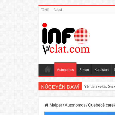
Têkilî
About
Autonomos
Ziman
Kurdistan
NÛÇEYÊN DAWÎ
YE derî vekir: Ser
Malper
/
Autonomos
/
Quebecê careke