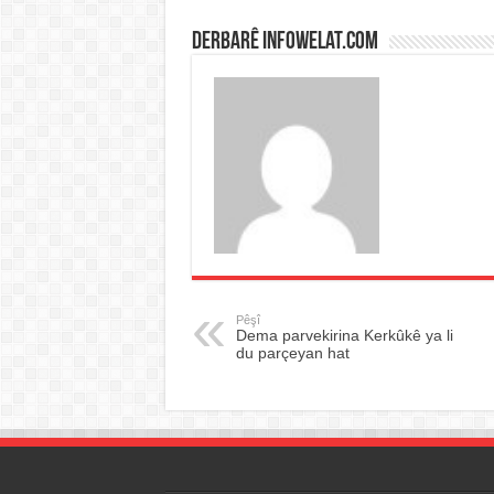
Derbarê infowelat.com
Pêşî
Dema parvekirina Kerkûkê ya li
du parçeyan hat