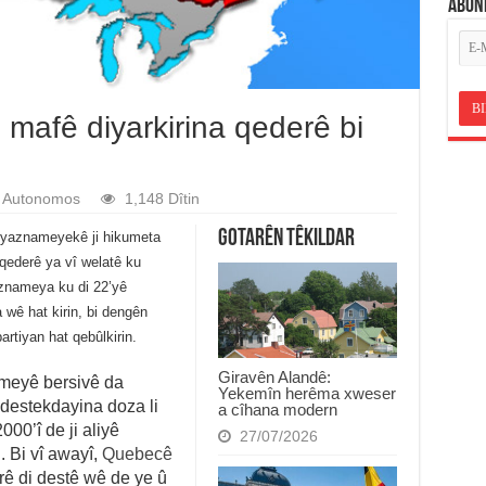
ABON
mafê diyarkirina qederê bi
Autonomos
1,148 Dîtin
Gotarên Têkildar
iyaznameyekê ji hikumeta
qederê ya vî welatê ku
yaznameya ku di 22’yê
wê hat kirin, bi dengên
tiyan hat qebûlkirin.
Giravên Alandê:
meyê bersivê da
Yekemîn herêma xweser
 destekdayina doza li
a cîhana modern
00’î de ji aliyê
27/07/2026
 Bi vî awayî,
Quebecê
rê di destê wê de ye û