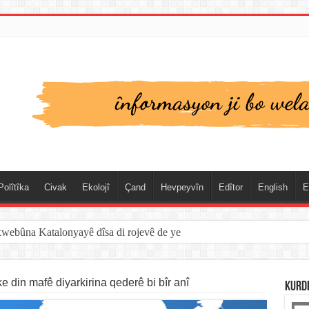
Polîtîka
Civak
Ekolojî
Çand
Hevpeyvîn
Edîtor
English
E
xwebûna Katalonyayê dîsa di rojevê de ye
 din mafê diyarkirina qederê bi bîr anî
KURD