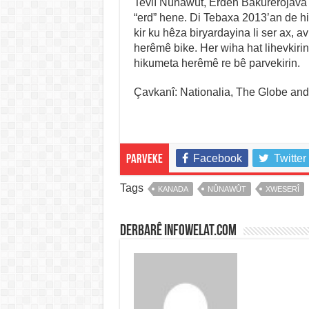
Tevlî Nûnawût, Erdên Bakurêrojava
“erd” hene. Di Tebaxa 2013’an de h
kir ku hêza biryardayina li ser ax, 
herêmê bike. Her wiha hat lihevkiri
hikumeta herêmê re bê parvekirin.
Çavkanî: Nationalia, The Globe and
Facebook
Twitter
Parveke
Tags
KANADA
NÛNAWÛT
XWESERÎ
Derbarê infowelat.com