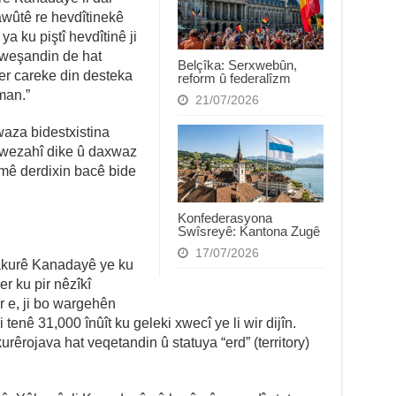
awûtê re hevdîtinekê
 ku piştî hevdîtinê ji
 weşandin de hat
Belçîka: Serxwebûn,
er careke din desteka
reform û federalîzm
man.”
21/07/2026
aza bidestxistina
 xwezahî dike û daxwaz
êmê derdixin bacê bide
Konfederasyona
Swîsreyê: Kantona Zugê
17/07/2026
akurê Kanadayê ye ku
r ku pir nêzîkî
r e, ji bo wargehên
tenê 31,000 înûît ku geleki xwecî ye li wir dijîn.
êrojava hat veqetandin û statuya “erd” (territory)