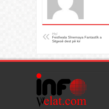
Pêşî
Festîwala Sînemaya Fantastîk a
Sitgesê dest pê kir