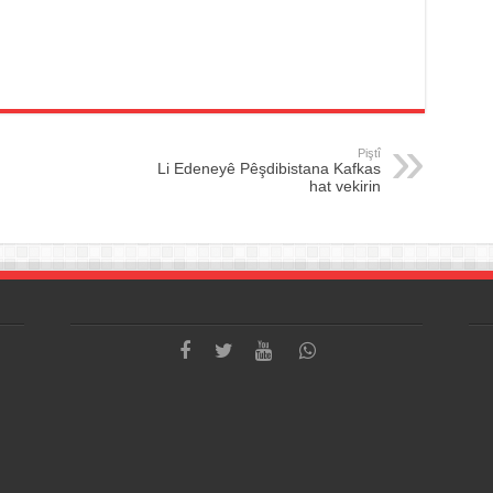
Piştî
Li Edeneyê Pêşdibistana Kafkas
hat vekirin