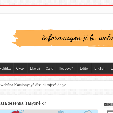
Polîtîka
Civak
Ekolojî
Çand
Hevpeyvîn
Edîtor
English
E
xwebûna Katalonyayê dîsa di rojevê de ye
za desentralîzasyonê kir
KURD