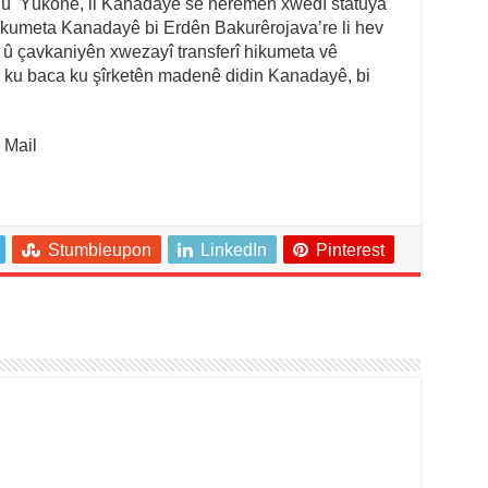
 û Yûkonê, li Kanadayê sê herêmên xwedî statuya
ikumeta Kanadayê bi Erdên Bakurêrojava’re li hev
av û çavkaniyên xwezayî transferî hikumeta vê
n ku baca ku şîrketên madenê didin Kanadayê, bi
 Mail
Stumbleupon
LinkedIn
Pinterest