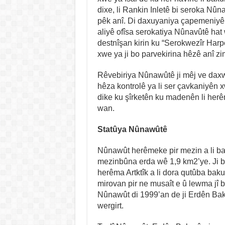
dixe, li Rankin Inletê bi seroka Nûn
pêk anî. Di daxuyaniya çapemeniyê ya
aliyê ofîsa serokatiya Nûnavûtê hat
destnîşan kirin ku “Serokwezîr Harp
xwe ya ji bo parvekirina hêzê anî zi
Rêvebiriya Nûnawûtê ji mêj ve daxw
hêza kontrolê ya li ser çavkaniyên
dike ku şîrketên ku madenên li her
wan.
Statûya Nûnawûtê
Nûnawût herêmeke pir mezin a li b
mezinbûna erda wê 1,9 km2’ye. Ji be
herêma Artktîk a li dora qutûba baku
mirovan pir ne musaît e û lewma jî bi 
Nûnawût di 1999’an de ji Erdên Bakur
wergirt.