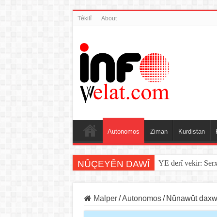
Têkilî
About
Autonomos
Ziman
Kurdistan
NÛÇEYÊN DAWÎ
YE derî vekir: Ser
Malper
/
Autonomos
/
Nûnawût daxwa