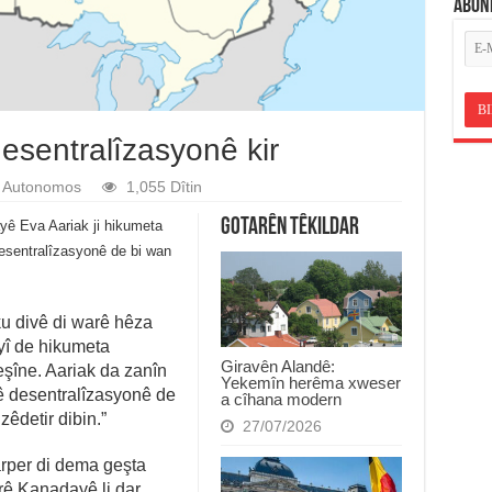
ABON
sentralîzasyonê kir
Autonomos
1,055 Dîtin
Gotarên Têkildar
ê Eva Aariak ji hikumeta
esentralîzasyonê de bi wan
 ku divê di warê hêza
yî de hikumeta
Giravên Alandê:
şîne. Aariak da zanîn
Yekemîn herêma xweser
ê desentralîzasyonê de
a cîhana modern
zêdetir dibin.”
27/07/2026
per di dema geşta
urê Kanadayê li dar