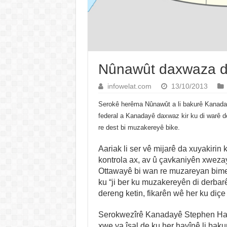
Nûnawût daxwaza de
infowelat.com
13/10/2013
Serokê herêma Nûnawût a li bakurê Kanaday
federal a Kanadayê daxwaz kir ku di warê d
re dest bi muzakereyê bike.
Aariak li ser vê mijarê da xuyakirin
kontrola ax, av û çavkaniyên xweza
Ottawayê bi wan re muzareyan bime
ku “ji ber ku muzakereyên di derbar
dereng ketin, fikarên wê her ku diçe 
Serokwezîrê Kanadayê Stephen Har
xwe ya îsal de ku her havînê li bak