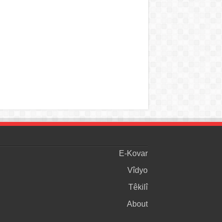
E-Kovar
Vîdyo
Têkilî
About