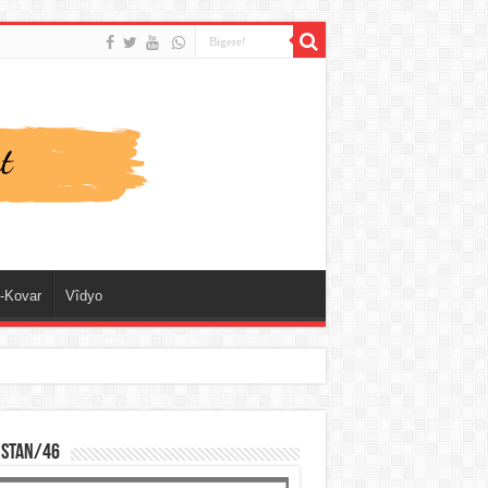
-Kovar
Vîdyo
ISTAN/46