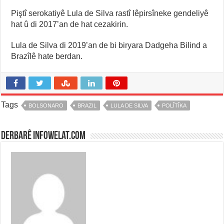
Piştî serokatiyê Lula de Silva rastî lêpirsîneke gendeliyê
hat û di 2017’an de hat cezakirin.
Lula de Silva di 2019’an de bi biryara Dadgeha Bilind a
Brazîlê hate berdan.
Tags
BOLSONARO
BRAZIL
LULA DE SILVA
POLÎTÎKA
Derbarê infowelat.com