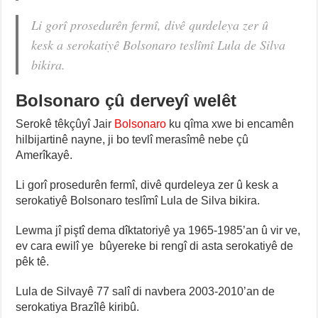
Li gorî prosedurên fermî, divê qurdeleya zer û
kesk a serokatiyê Bolsonaro teslîmî Lula de Silva
bikira.
Bolsonaro çû derveyî welêt
Serokê têkçûyî Jair
Bolsonaro
ku qîma xwe bi encamên
hilbijartinê nayne, ji bo tevlî merasîmê nebe çû
Amerîkayê.
Li gorî prosedurên fermî, divê qurdeleya zer û kesk a
serokatiyê Bolsonaro teslîmî Lula de Silva bikira.
Lewma jî piştî dema dîktatoriyê ya 1965-1985’an û vir ve,
ev cara ewilî ye bûyereke bi rengî di asta serokatiyê de
pêk tê.
Lula de Silvayê 77 salî di navbera 2003-2010’an de
serokatiya Brazîlê kiribû.