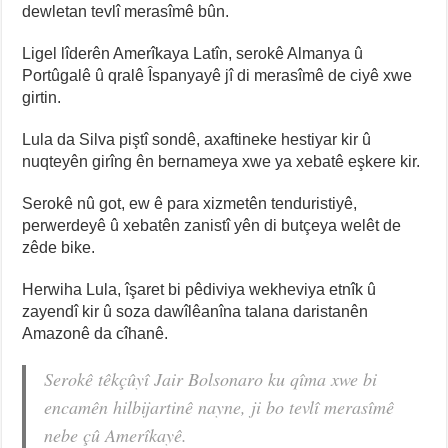
dewletan tevlî merasîmê bûn.
Ligel lîderên Amerîkaya Latîn, serokê Almanya û
Portûgalê û qralê Îspanyayê jî di merasîmê de ciyê xwe
girtin.
Lula da Silva piştî sondê, axaftineke hestiyar kir û
nuqteyên girîng ên bernameya xwe ya xebatê eşkere kir.
Serokê nû got, ew ê para xizmetên tenduristiyê,
perwerdeyê û xebatên zanistî yên di butçeya welêt de
zêde bike.
Herwiha Lula, îşaret bi pêdiviya wekheviya etnîk û
zayendî kir û soza dawîlêanîna talana daristanên
Amazonê da cîhanê.
Serokê têkçûyî Jair Bolsonaro ku qîma xwe bi
encamên hilbijartinê nayne, ji bo tevlî merasîmê
nebe çû Amerîkayê.