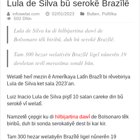
Lula de Silva bû serokê Brazîlê
infowelat.com
02/01/2023
Bulten
,
Polîtîka
502 Dîtin
Lula de Silva ku di hilbijartina dawî de
Bolsonaro têk biribû, duh bû serokê Brazîlê.
Tam 300 hezar welatiyên Brazîlê ligel nûnerên 19
dewletan tevlî merasîma sondê bûn.
Welatê herî mezin ê Amerîkaya Latîn Brazîl bi rêvebiriya
Lula de Silva ket sala 2023’an.
Luiz Inacio Lula de Silva piştî 10 salan careke din bû
serokê vî welatî.
Namzetê çepgir ku di
hilbijartina dawî
de Bolsonaro têk
biribû, duh bi sonda serokatiyê dest bi kar kir.
Tam 300 hezar welatiyên Brazîlê ligel nûnerên 19