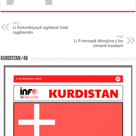
Pêşî
Li Kolombiyayê agirbest hate
ragihandin
Piştî
Li Fransayê têkoşîna ji bo
zimanê katalanî
KURDISTAN/46