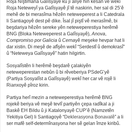
Roja Niştimana Galîsyayê ku ji aliyê hin kesan ve wekî
Roja Neteweyî ya Galîsyayê jî tê naskirin, her sal di 25’ê
mehê de bi merasîma hêzên neteweperest a li Catedrala
li Santiagoyê dest pê dike. Îsal jî piştî vê merasîmê, bi
beşdariya hêzên sereke yên neteweperestiya herêmê
BNG (Bloka Neteweperest a Galîsyayê),
Anova
,
Compromiso por
Galicia
û
Cerna
yê meşeke hevpar hat li
dar xistin. Di meşê de afîşên wekî “Serdestî û demokrasî”
û “Neteweya Galîsyayê” hatin hilgirtin.
Sosyalîstên li herêmê beşdarê çalakiyên
neteweperestan nebûn û bi rêveberiya PSdeG’yê
(Partiya Sosyalîst a Galîsyayê) wekî her car vê rojê li
Rianxoyê pîroz kirin.
Partiya herî mezin a neteweperestiya herêmê BNG
rojekê beriya vê meşê tevlî partiyên çepa radîkal a ji
Baskê EH Bildu û ji Katalonyayê CUP’ê (Namzetên
Yekitiya Gel) li Santiagoyê “
Deklerasyona Bonavalê
” a li
ser mafê self-determînasyona her sê gelan îmze kiribû.