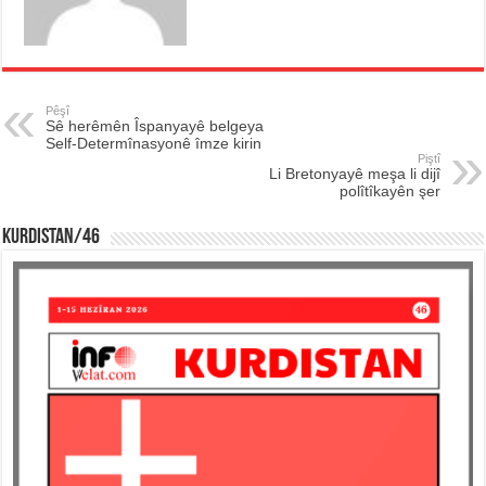
Pêşî
Sê herêmên Îspanyayê belgeya
Self-Determînasyonê îmze kirin
Piştî
Li Bretonyayê meşa li dijî
polîtîkayên şer
KURDISTAN/46