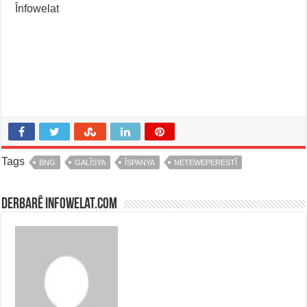
Înfowelat
Tags
BNG
GALÎSYA
ÎSPANYA
NETEWEPERESTÎ
Derbarê infowelat.com