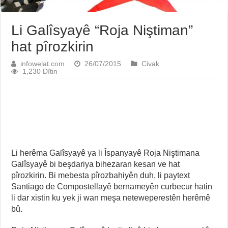
Li Galîsyayê “Roja Niştiman”
hat pîrozkirin
infowelat.com
26/07/2015
Civak
1,230 Dîtin
Li herêma Galîsyayê ya li Îspanyayê Roja Niştimana
Galîsyayê bi beşdariya bihezaran kesan ve hat
pîrozkirin. Bi mebesta pîrozbahiyên duh, li paytext
Santiago de Compostellayê bernameyên curbecur hatin
li dar xistin ku yek ji wan meşa neteweperestên herêmê
bû.