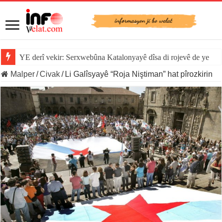
YE derî vekir: Serxwebûna Katalonyayê dîsa di rojevê de ye
Malper
/
Civak
/
Li Galîsyayê “Roja Niştiman” hat pîrozkirin