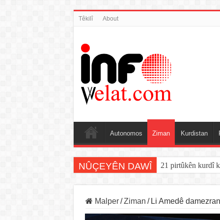
Têkilî
About
Autonomos
Ziman
Kurdistan
NÛÇEYÊN DAWÎ
21 pirtûkên kurdî k
YE derî vekir: Ser
Malper
/
Ziman
/
Li Amedê damezrand