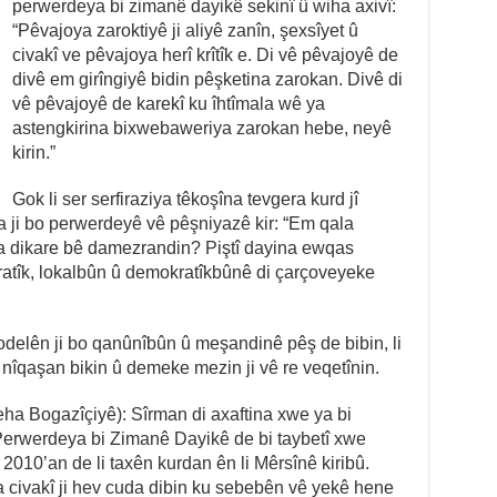
perwerdeya bi zimanê dayikê sekinî û wiha axivî:
“Pêvajoya zaroktiyê ji aliyê zanîn, şexsîyet û
civakî ve pêvajoya herî krîtîk e. Di vê pêvajoyê de
divê em girîngiyê bidin pêşketina zarokan. Divê di
vê pêvajoyê de karekî ku îhtîmala wê ya
astengkirina bixwebaweriya zarokan hebe, neyê
kirin.”
Gok li ser serfiraziya têkoşîna tevgera kurd jî
ta ji bo perwerdeyê vê pêşniyazê kir: “Em qala
a dikare bê damezrandin? Piştî dayina ewqas
atîk, lokalbûn û demokratîkbûnê di çarçoveyeke
delên ji bo qanûnîbûn û meşandinê pêş de bibin, li
qaşan bikin û demeke mezin ji vê re veqetînin.
eha Bogazîçiyê): Sîrman di axaftina xwe ya bi
Perwerdeya bi Zimanê Dayikê de bi taybetî xwe
2010’an de li taxên kurdan ên li Mêrsînê kiribû.
a civakî ji hev cuda dibin ku sebebên vê yekê hene