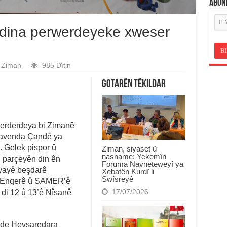
ABON
dina perwerdeyeke xweser
Ziman
985 Dîtin
Gotarên Têkildar
rderdeya bi Zimanê
 Navenda Çandê ya
. Gelek pispor û
Ziman, siyaset û
nasname: Yekemîn
, parçeyên din ên
Foruma Navneteweyî ya
iyayê beşdarê
Xebatên Kurdî li
Swîsreyê
a Enqerê û SAMER’ê
17/07/2026
di 12 û 13’ê Nîsanê
 de Hevşaredara