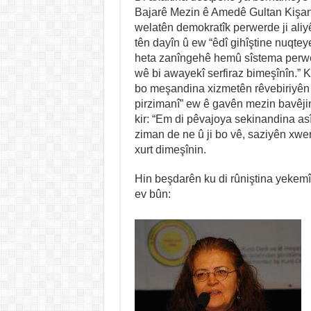
Bajarê Mezin ê Amedê Gultan Kişan
welatên demokratîk perwerde ji aliyê
tên dayîn û ew “êdî gihîştine nuqtey
heta zanîngehê hemû sîstema perwe
wê bi awayekî serfiraz bimeşînîn.” Ki
bo meşandina xizmetên rêvebiriyên l
pirzimanî” ew ê gavên mezin bavêji
kir: “Em di pêvajoya sekinandina as
ziman de ne û ji bo vê, saziyên xw
xurt dimeşînin.
Hin beşdarên ku di rûniştina yekemîn
ev bûn: