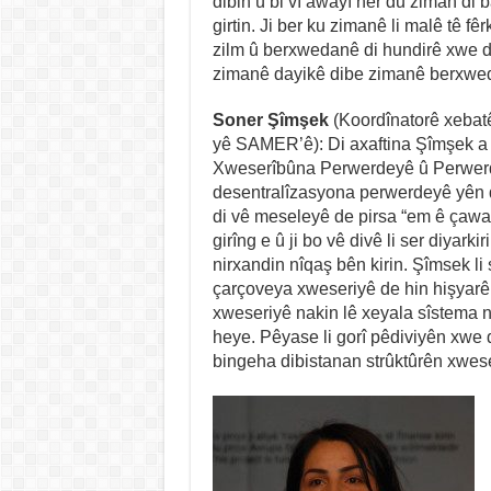
dibin û bi vî awayî her du ziman di 
girtin. Ji ber ku zimanê li malê tê fê
zilm û berxwedanê di hundirê xwe 
zimanê dayikê dibe zimanê berxwe
Soner Şîmşek
(Koordînatorê xebat
yê SAMER’ê): Di axaftina Şîmşek a
Xweserîbûna Perwerdeyê û Perwerd
desentralîzasyona perwerdeyê yên d
di vê meseleyê de pirsa “em ê çawa 
girîng e û ji bo vê divê li ser diyark
nirxandin nîqaş bên kirin. Şîmsek li
çarçoveya xweseriyê de hin hişyarê
xweseriyê nakin lê xeyala sîstema n
heye. Pêyase li gorî pêdiviyên xwe 
bingeha dibistanan strûktûrên xwese