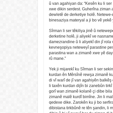
û van agahiyan da: “Kesên ku li ser
xwe dikin serdest. Guherîna ziman a
dewletê de derketiye holê. Netewe-d
binesaziya materyal a ji bo vê yekê 
Sîrman li ser têkiliya jinê û netewe
derketine holê, ji aliyekî ve nasnam
damezrandine û li aliyekî din jî rola
kevneşopiya neteweyî parastine pesnê 
parastina wan a zimanê xwe yê dayi
rû mane.”
Yek ji mijarekî ku Sîrman li ser sekinî
kurdan ên Mêrsînê rewşa zimanê ku
di vî warî de jî van agahiyên balkêş
li taxên kurdan dijîn bi zanebûn tirkî 
gorî wan zimanê kolanê çi dibe bila
zimanê malê kurdî bimîne. Jin li malê
qedexe dike. Zarokên ku ji bo serfira
dibistana tirkbûnê re tên şandin, li 