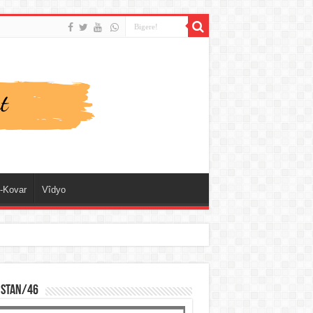
-Kovar
Vîdyo
ISTAN/46