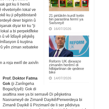
ak got ku li hemû
 rêvebiriyên lokal ve
ekê ku ji pêşdibistanê
21 pirtûkên kurdî ketin
bin parastina fermî ya
rdeyê dewr bigirin û
Swîsreyê
şanak diyar kir ku “ji
16/07/2026
okal a bi perpektîfeke
n û vê îdîayê pêşkêş
îmîlasyon û kuştina
erû yên ziman xebateke
Reform UK dixwaze
 a roja ewilî de axivîn
zimanên herêmî di
hilbijartinan de qedexe
bike
Prof. Doktor Fatma
14/07/2026
Gok
(ji Zanîngeha
Bogazîçiyê): Gok di
axaftina xwe ya bi sernavê Di pêşketina
Nasnameyê de Zimanê Dayikê/Perwerdeya bi
Zimanê Dayikê û Pirzimanî de li ser pêdiviya