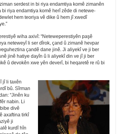
 ziman serdest in bi riya endamtiya komê zimanên
 bi riya endamtiya komê herî zêde di netewe-
ewlet hem teoriya vê dike û hem jî xwedî
ye.”
perestiyê wiha axivî: “Neteweperestiyên paşê
eya neteweyî li ser dîrok, çand û zimanê hevpar
 veguheztina çandê dane jinê. Ji aliyekî ve ji ber
jinê hatiye dayîn û li aliyekî din ve jî ji ber
kê û devokên xwe yên deverî, bi heqaretê re rû bi
 jî li taxên
rdî bû. Sîrman
 dan: “Jinên ku
fêr nabin. Li
 bibe divê
 axaftina tirkî
ziyê ji
malê kurdî hîn