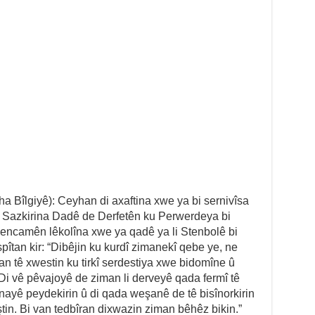
ha Bîlgiyê): Ceyhan di axaftina xwe ya bi sernivîsa
 Sazkirina Dadê de Derfetên ku Perwerdeya bi
encamên lêkolîna xwe ya qadê ya li Stenbolê bi
pîtan kir: “Dibêjin ku kurdî zimanekî qebe ye, ne
n tê xwestin ku tirkî serdestiya xwe bidomîne û
 Di vê pêvajoyê de ziman li derveyê qada fermî tê
 nayê peydekirin û di qada weşanê de tê bisînorkirin
ştin. Bi van tedbîran dixwazin ziman bêhêz bikin.”