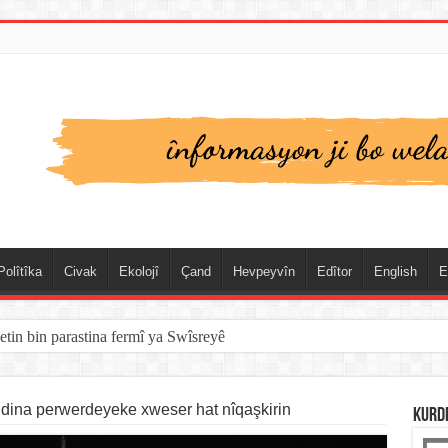
Polîtîka
Civak
Ekolojî
Çand
Hevpeyvîn
Edîtor
English
E
etin bin parastina fermî ya Swîsreyê
xwebûna Katalonyayê dîsa di rojevê de ye
ina perwerdeyeke xweser hat nîqaşkirin
KURD