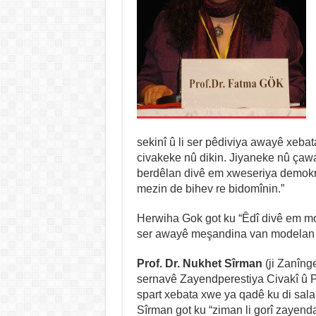
sekinî û li ser pêdiviya awayê xeba
civakeke nû dikin. Jiyaneke nû çaw
berdêlan divê em xweseriya demokr
mezin de bihev re bidomînin.”
Herwiha Gok got ku “Êdî divê em mo
ser awayê meşandina van modelan nî
Prof. Dr. Nukhet Sîrman
(ji Zanîng
sernavê Zayendperestiya Civakî û 
spart xebata xwe ya qadê ku di sala 
Sîrman got ku “ziman li gorî zayend