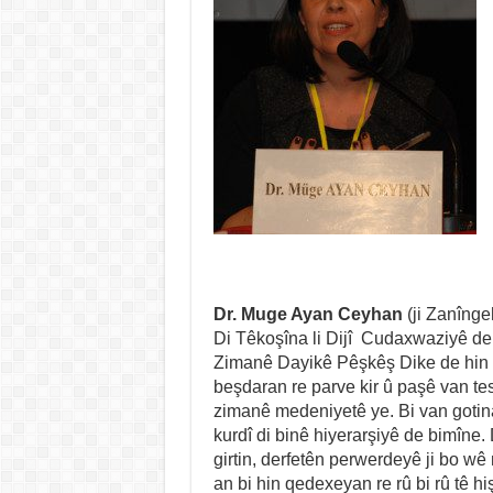
Dr. Muge Ayan Ceyhan
(ji Zanînge
Di Têkoşîna li Dijî Cudaxwaziyê de
Zimanê Dayikê Pêşkêş Dike de hin 
beşdaran re parve kir û paşê van tes
zimanê medeniyetê ye. Bi van gotina
kurdî di binê hiyerarşiyê de bimîne.
girtin, derfetên perwerdeyê ji bo wê
an bi hin qedexeyan re rû bi rû tê hi