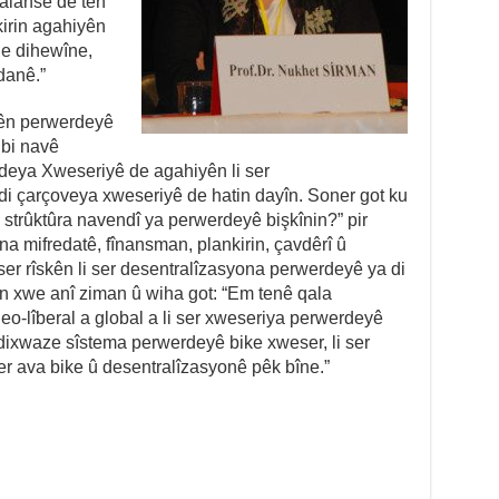
balansê de tên
rkirin agahiyên
de dihewîne,
danê.”
ên perwerdeyê
 bi navê
eya Xweseriyê de agahiyên li ser
i çarçoveya xweseriyê de hatin dayîn. Soner got ku
strûktûra navendî ya perwerdeyê bişkînin?” pir
irina mifredatê, fînansman, plankirin, çavdêrî û
 ser rîskên li ser desentralîzasyona perwerdeyê ya di
n xwe anî ziman û wiha got: “Em tenê qala
eo-lîberal a global a li ser xweseriya perwerdeyê
dixwaze sîstema perwerdeyê bike xweser, li ser
r ava bike û desentralîzasyonê pêk bîne.”