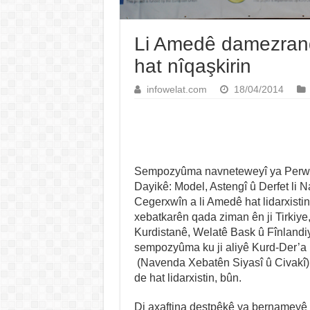
Li Amedê damezran
hat nîqaşkirin
infowelat.com
18/04/2014
Sempozyûma navneteweyî ya Perwe
Dayikê: Model, Astengî û Derfet li
Cegerxwîn a li Amedê hat lidarxistin
xebatkarên qada ziman ên ji Tirkiye
Kurdistanê, Welatê Bask û Fînland
sempozyûma ku ji aliyê Kurd-Der’
(Navenda Xebatên Siyasî û Civakî) 
de hat lidarxistin, bûn.
Di axaftina destpêkê ya bernameyê