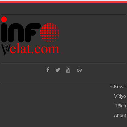
E-Kovar
Vîdyo
Têkilî
About