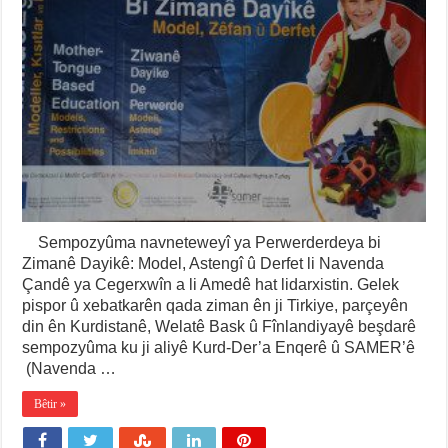
Sempozyûma navneteweyî ya Perwerderdeya bi
Zimanê Dayikê: Model, Astengî û Derfet li Navenda
Çandê ya Cegerxwîn a li Amedê hat lidarxistin. Gelek
pispor û xebatkarên qada ziman ên ji Tirkiye, parçeyên
din ên Kurdistanê, Welatê Bask û Fînlandiyayê beşdarê
sempozyûma ku ji aliyê Kurd-Der’a Enqerê û SAMER’ê
(Navenda …
Bêtir »