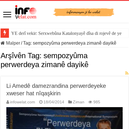
YE derî vekir: Serxwebûna Katalonyayê dîsa di rojevê de ye
Malper
/
Tag:
sempozyûma perwerdeya zimanê dayikê
Arşîvên Tag:
sempozyûma
perwerdeya zimanê dayikê
Li Amedê damezrandina perwerdeyeke
xweser hat nîqaşkirin
infowelat.com
18/04/2014
Ziman
985