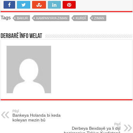
Tags
BAKUR
KAMPANYAYA ZIMAN
KURDÎ
ZIMAN
Derbarê înfo welat
Pêşî
Bankeya Holanda bi keda
koleyan mezin bû
Piştî
Derbeya Bexdayê ya li dijî
bazirganiya Tirkiye-Kurdistanê