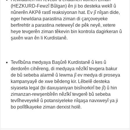
(HEZKURD-Fewzî Bûlgan) ên ji bo desteka wekîl û
nûnerên AKPê rastî reaksiyonan hat. Ev jî nîşan dide,
eger hewldana parastina ziman di çarçoveyeke
berfirehtir a parastina neteweyî de pêk neyê, xetere
heye tevgerên ziman têkevin bin kontrola dagirkeran û
şaxên wan ên li Kurdistanê.
Tevlîbûna medyaya Başûrê Kurdistanê û kes û
derdorên cihêreng, di medyaya nêzîkî tevgera bakur
de bû sebeba alarmê û lewma jî ev medya di proseya
kampanyayê de xwe bêdeng kir. Lêbelê desteka
siyaseta legal (bi daxuyaniyan bisînorkirî be jî) û hin
zimanzan-rewşenbîrên nêzîkî tevgerê bû sebeba
tevlîheveyekê û potansiyeleke nîqaşa navxweyî ya ji
bo polîtîkayeke ziman derxist holê.