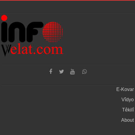
E-Kovar
Vîdyo
Têkilî
About