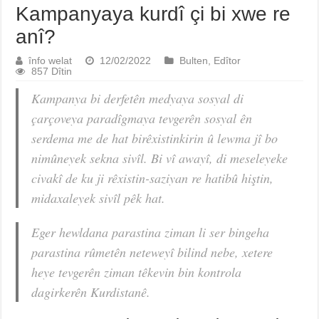
Kampanyaya kurdî çi bi xwe re
anî?
înfo welat
12/02/2022
Bulten
,
Edîtor
857 Dîtin
Kampanya bi derfetên medyaya sosyal di
çarçoveya paradîgmaya tevgerên sosyal ên
serdema me de hat birêxistinkirin û lewma jî bo
nimûneyek sekna sivîl. Bi vî awayî, di meseleyeke
civakî de ku ji rêxistin-saziyan re hatibû hiştin,
midaxaleyek sivîl pêk hat.
Eger hewldana parastina ziman li ser bingeha
parastina rûmetên neteweyî bilind nebe, xetere
heye tevgerên ziman têkevin bin kontrola
dagirkerên Kurdistanê.