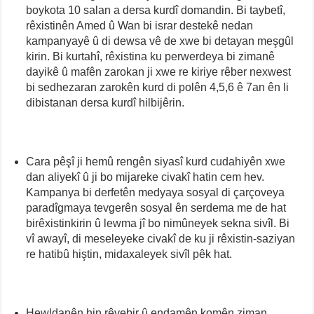
boykota 10 salan a dersa kurdî domandin. Bi taybetî,
rêxistinên Amed û Wan bi israr destekê nedan
kampanyayê û di dewsa vê de xwe bi detayan meşgûl
kirin. Bi kurtahî, rêxistina ku perwerdeya bi zimanê
dayikê û mafên zarokan ji xwe re kiriye rêber nexwest
bi sedhezaran zarokên kurd di polên 4,5,6 ê 7an ên li
dibistanan dersa kurdî hilbijêrin.
Cara pêşî ji hemû rengên siyasî kurd cudahiyên xwe
dan aliyekî û ji bo mijareke civakî hatin cem hev.
Kampanya bi derfetên medyaya sosyal di çarçoveya
paradîgmaya tevgerên sosyal ên serdema me de hat
birêxistinkirin û lewma jî bo nimûneyek sekna sivîl. Bi
vî awayî, di meseleyeke civakî de ku ji rêxistin-saziyan
re hatibû hiştin, midaxaleyek sivîl pêk hat.
Hewldanên hin rêvebir û endamên komên ziman