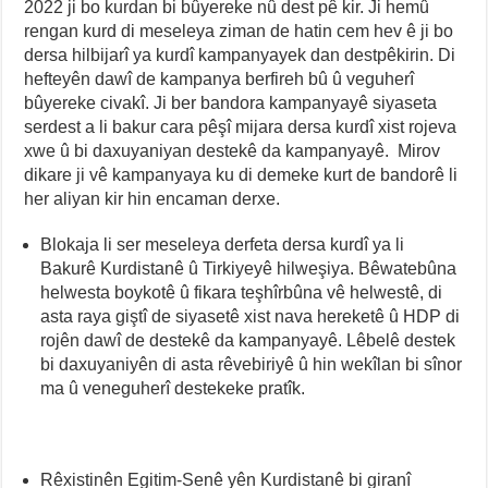
2022 ji bo kurdan bi bûyereke nû dest pê kir. Ji hemû
rengan kurd di meseleya ziman de hatin cem hev ê ji bo
dersa hilbijarî ya kurdî kampanyayek dan destpêkirin. Di
hefteyên dawî de kampanya berfireh bû û veguherî
bûyereke civakî. Ji ber bandora kampanyayê siyaseta
serdest a li bakur cara pêşî mijara dersa kurdî xist rojeva
xwe û bi daxuyaniyan destekê da kampanyayê. Mirov
dikare ji vê kampanyaya ku di demeke kurt de bandorê li
her aliyan kir hin encaman derxe.
Blokaja li ser meseleya derfeta dersa kurdî ya li
Bakurê Kurdistanê û Tirkiyeyê hilweşiya. Bêwatebûna
helwesta boykotê û fikara teşhîrbûna vê helwestê, di
asta raya giştî de siyasetê xist nava hereketê û HDP di
rojên dawî de destekê da kampanyayê. Lêbelê destek
bi daxuyaniyên di asta rêvebiriyê û hin wekîlan bi sînor
ma û veneguherî destekeke pratîk.
Rêxistinên Egitim-Senê yên Kurdistanê bi giranî