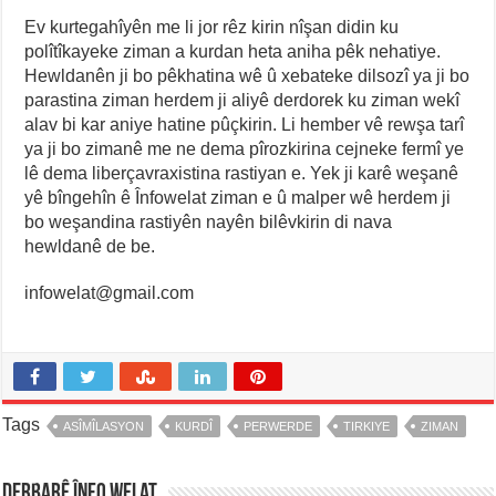
Ev kurtegahîyên me li jor rêz kirin nîşan didin ku
polîtîkayeke ziman a kurdan heta aniha pêk nehatiye.
Hewldanên ji bo pêkhatina wê û xebateke dilsozî ya ji bo
parastina ziman herdem ji aliyê derdorek ku ziman wekî
alav bi kar aniye hatine pûçkirin. Li hember vê rewşa tarî
ya ji bo zimanê me ne dema pîrozkirina cejneke fermî ye
lê dema liberçavraxistina rastiyan e. Yek ji karê weşanê
yê bîngehîn ê Înfowelat ziman e û malper wê herdem ji
bo weşandina rastiyên nayên bilêvkirin di nava
hewldanê de be.
infowelat@gmail.com
Tags
ASÎMÎLASYON
KURDÎ
PERWERDE
TIRKIYE
ZIMAN
Derbarê înfo welat