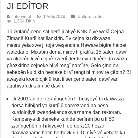
JI EDÎTOR
înfo welat
14/05/2019
Bulten
,
Edîtor
1,564 Dîtin
15 Gulanê çend sal berê ji aliyê KNK’ê ve wekî Cejna
Zimanê Kurdî hat îlankirin. Ev cejna ku dixwaze
meşruiyeta xwe ji roja weşandina Hawarê bigire helbet
watedar e. Mixabin dema mirov li pratîka 15 salên dawî
ya aktorên li vê cejnê xwedî derdikevin dinêre daxwaza
pîrozkirina cejneke bi vî rengî namîne. Gelo çine ev
sebebên ku dikin hesteke bi vî rengî bi mirov re çêbin? Bi
awayekî kronolojîk û kurt li ser çend salên dawî van
agahiyan dikarin bê dayîn:
Di 2001’an de li zanîngehên li Tirkiyeyê bi daxwaza
dersa hilbijarî ya kurdî û damezrandina beşa
kurdolojiyê xwendekar daxwazname dan rektoran.
Kampanya di demeke kurt de berfireh bû û li 50
zanîngehên li Tirkiyeyê li derdora 20 hezar
daxwazname hatin berhevkirin. Di nîvê vê xebata ku