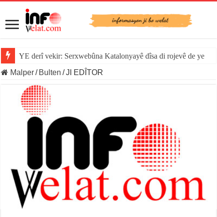
YE derî vekir: Serxwebûna Katalonyayê dîsa di rojevê de ye
Malper
/
Bulten
/
JI EDÎTOR