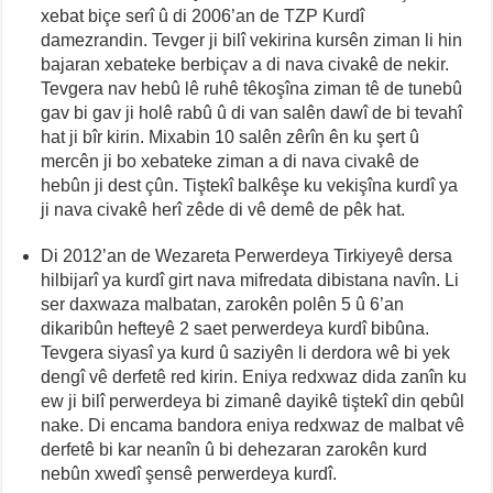
xebat biçe serî û di 2006’an de TZP Kurdî
damezrandin. Tevger ji bilî vekirina kursên ziman li hin
bajaran xebateke berbiçav a di nava civakê de nekir.
Tevgera nav hebû lê ruhê têkoşîna ziman tê de tunebû
gav bi gav ji holê rabû û di van salên dawî de bi tevahî
hat ji bîr kirin. Mixabin 10 salên zêrîn ên ku şert û
mercên ji bo xebateke ziman a di nava civakê de
hebûn ji dest çûn. Tiştekî balkêşe ku vekişîna kurdî ya
ji nava civakê herî zêde di vê demê de pêk hat.
Di 2012’an de Wezareta Perwerdeya Tirkiyeyê dersa
hilbijarî ya kurdî girt nava mifredata dibistana navîn. Li
ser daxwaza malbatan, zarokên polên 5 û 6’an
dikaribûn hefteyê 2 saet perwerdeya kurdî bibûna.
Tevgera siyasî ya kurd û saziyên li derdora wê bi yek
dengî vê derfetê red kirin. Eniya redxwaz dida zanîn ku
ew ji bilî perwerdeya bi zimanê dayikê tiştekî din qebûl
nake. Di encama bandora eniya redxwaz de malbat vê
derfetê bi kar neanîn û bi dehezaran zarokên kurd
nebûn xwedî şensê perwerdeya kurdî.