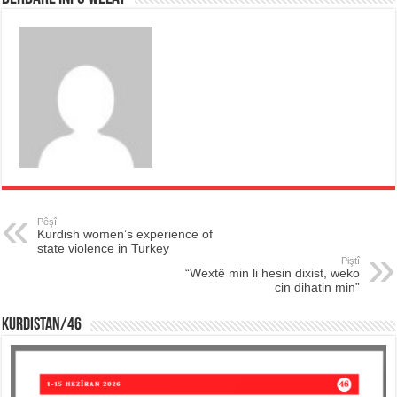
Pêşî
Kurdish women’s experience of
state violence in Turkey
Piştî
“Wextê min li hesin dixist, weko
cin dihatin min”
KURDISTAN/46