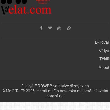
E-Kovar
Vîdyo
Têkilî
About
Ji aliyê
ERDWEB
ve hatiye dîzaynkirin
© Mafê Telîfê 2026, Hemû mafên naveroka malperê Infowelat
parastî ne