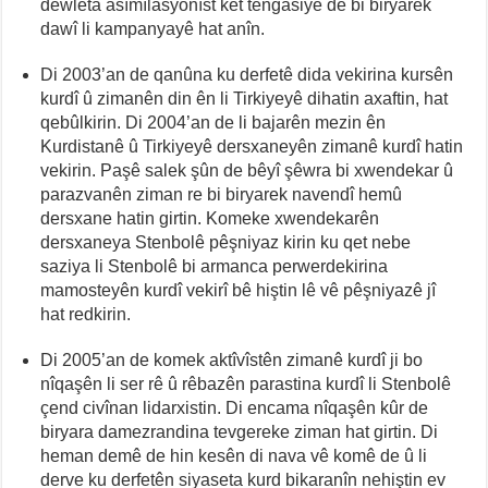
dewleta asîmîlasyonîst ket tengasiyê de bi biryarek
dawî li kampanyayê hat anîn.
Di 2003’an de qanûna ku derfetê dida vekirina kursên
kurdî û zimanên din ên li Tirkiyeyê dihatin axaftin, hat
qebûlkirin. Di 2004’an de li bajarên mezin ên
Kurdistanê û Tirkiyeyê dersxaneyên zimanê kurdî hatin
vekirin. Paşê salek şûn de bêyî şêwra bi xwendekar û
parazvanên ziman re bi biryarek navendî hemû
dersxane hatin girtin. Komeke xwendekarên
dersxaneya Stenbolê pêşniyaz kirin ku qet nebe
saziya li Stenbolê bi armanca perwerdekirina
mamosteyên kurdî vekirî bê hiştin lê vê pêşniyazê jî
hat redkirin.
Di 2005’an de komek aktîvîstên zimanê kurdî ji bo
nîqaşên li ser rê û rêbazên parastina kurdî li Stenbolê
çend civînan lidarxistin. Di encama nîqaşên kûr de
biryara damezrandina tevgereke ziman hat girtin. Di
heman demê de hin kesên di nava vê komê de û li
derve ku derfetên siyaseta kurd bikaranîn nehiştin ev