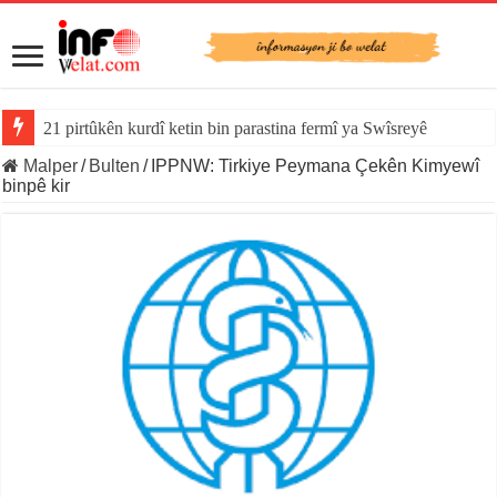
21 pirtûkên kurdî ketin bin parastina fermî ya Swîsreyê
Malper
/
Bulten
/
IPPNW: Tirkiye Peymana Çekên Kimyewî
binpê kir