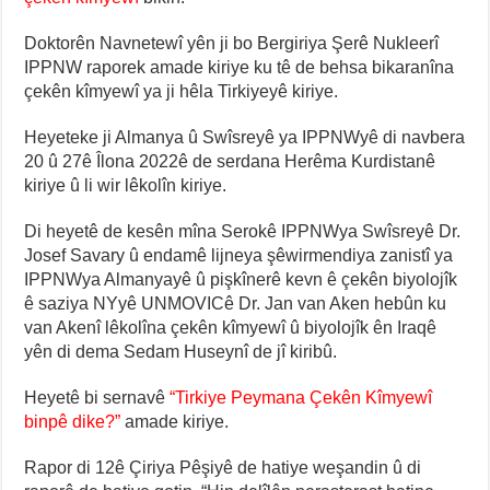
Doktorên Navnetewî yên ji bo Bergiriya Şerê Nukleerî
IPPNW raporek amade kiriye ku tê de behsa bikaranîna
çekên kîmyewî ya ji hêla Tirkiyeyê kiriye.
Heyeteke ji Almanya û Swîsreyê ya IPPNWyê di navbera
20 û 27ê Îlona 2022ê de serdana Herêma Kurdistanê
kiriye û li wir lêkolîn kiriye.
Di heyetê de kesên mîna Serokê IPPNWya Swîsreyê Dr.
Josef Savary û endamê lijneya şêwirmendiya zanistî ya
IPPNWya Almanyayê û pişkînerê kevn ê çekên biyolojîk
ê saziya NYyê UNMOVICê Dr. Jan van Aken hebûn ku
van Akenî lêkolîna çekên kîmyewî û biyolojîk ên Iraqê
yên di dema Sedam Huseynî de jî kiribû.
Heyetê bi sernavê
“Tirkiye Peymana Çekên Kîmyewî
binpê dike?”
amade kiriye.
Rapor di 12ê Çiriya Pêşiyê de hatiye weşandin û di