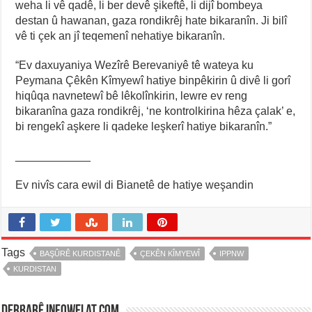
weha li vê qadê, li ber devê şikeftê, li dijî bombeya
destan û hawanan, gaza rondikrêj hate bikaranîn. Ji bilî
vê ti çek an jî teqemenî nehatiye bikaranîn.
“Ev daxuyaniya Wezîrê Berevaniyê tê wateya ku
Peymana Çêkên Kîmyewî hatiye binpêkirin û divê li gorî
hiqûqa navnetewî bê lêkolînkirin, lewre ev reng
bikaranîna gaza rondikrêj, ‘ne kontrolkirina hêza çalak’ e,
bi rengekî aşkere li qadeke leşkerî hatiye bikaranîn.”
____________
Ev nivîs cara ewil di Bianetê de hatiye weşandin
Tags
BAŞÛRÊ KURDISTANÊ
ÇEKÊN KÎMYEWÎ
IPPNW
KURDISTAN
Derbarê infowelat.com