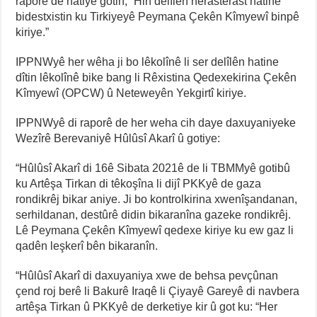
raporê de hatiye gotin, “Hin delîlên nerasterast hatine
bidestxistin ku Tirkiyeyê Peymana Çekên Kîmyewî binpê
kiriye.”
IPPNWyê her wêha ji bo lêkolînê li ser delîlên hatine
dîtin lêkolînê bike bang li Rêxistina Qedexekirina Çekên
Kîmyewî (OPCW) û Neteweyên Yekgirtî kiriye.
IPPNWyê di raporê de her weha cih daye daxuyaniyeke
Wezîrê Berevaniyê Hûlûsî Akarî û gotiye:
“Hûlûsî Akarî di 16ê Sibata 2021ê de li TBMMyê gotibû
ku Artêşa Tirkan di têkoşîna li dijî PKKyê de gaza
rondikrêj bikar aniye. Ji bo kontrolkirina xwenîşandanan,
serhildanan, destûrê didin bikaranîna gazeke rondikrêj.
Lê Peymana Çekên Kîmyewî qedexe kiriye ku ew gaz li
qadên leşkerî bên bikaranîn.
“Hûlûsî Akarî di daxuyaniya xwe de behsa pevçûnan
çend roj berê li Bakurê Iraqê li Çiyayê Gareyê di navbera
artêşa Tirkan û PKKyê de derketiye kir û got ku: “Her