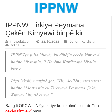
IPPNW: Tirkiye Peymana
Çekên Kimyewî binpê kir
infowelat.com
22/10/2022
Bulten
,
Kurdistan
607 Dîtin
IPPNWyê ji bo îdiayên ku dibêjin çekên kîmyewî
hatine bikaranîn, li Herêma Kurdistanê lêkolîn
kiriye.
Piştî lêkolînê saziyê got, “Hin delîlên nerasterast
hatine bidestxistin ku Tirkiyeyê Peymana Çekên
Kîmyewî binpê kiriye.”
Bang li OPCW û NYyê kiriye ku lêkolînê li ser delîlên
çekên kîmyewî
bikin.