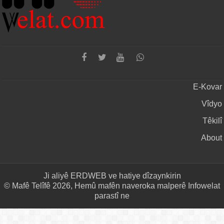
E-Kovar
Vîdyo
Têkilî
About
Ji aliyê
ERDWEB
ve hatiye dîzaynkirin
© Mafê Telîfê 2026, Hemû mafên naveroka malperê Infowelat
parastî ne