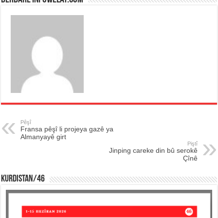
Pêşî
Fransa pêşî li projeya gazê ya
Almanyayê girt
Piştî
Jinping careke din bû serokê
Çînê
KURDISTAN/46