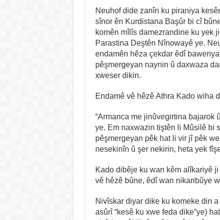
Neuhof dide zanîn ku piraniya kesê
sînor ên Kurdistana Başûr bi cî bûne
komên mîlîs damezrandine ku yek j
Parastina Deştên Nînowayê ye. Neuh
endamên hêza çekdar êdî baweriya x
pêşmergeyan naynin û daxwaza d
xweser dikin.
Endamê vê hêzê Athra Kado wiha di
“Armanca me jinûvegirtina bajaro
ye. Em naxwazin tiştên li Mûsilê bi 
pêşmergeyan pêk hat li vir jî pêk w
nesekinîn û şer nekirin, heta yek fîş
Kado dibêje ku wan kêm alîkariyê j
vê hêzê bûne, êdî wan nikaribûye wa
Nivîskar diyar dike ku komeke din a
asûrî “kesê ku xwe feda dike”ye) hat