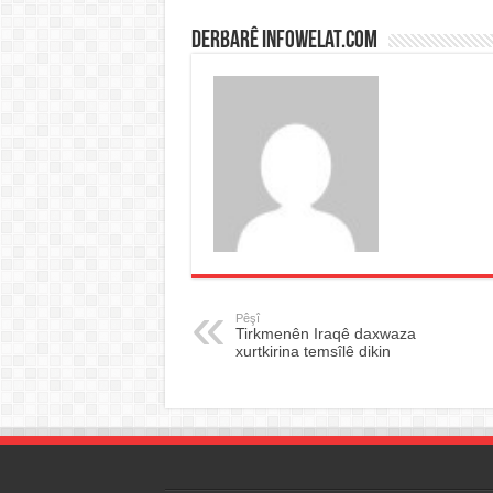
Derbarê infowelat.com
Pêşî
Tirkmenên Iraqê daxwaza
xurtkirina temsîlê dikin