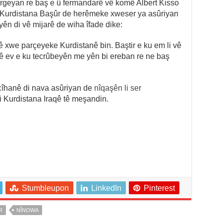
ergeyan re baş e û fermandarê vê komê Albert Kisso
rê Kurdistana Başûr de herêmeke xweser ya asûriyan
ên di vê mijarê de wiha îfade dike:
 xwe parçeyeke Kurdistanê bin. Baştir e ku em li vê
ê ev e ku tecrûbeyên me yên bi ereban re ne baş
 cîhanê di nava asûriyan de
nîqaşên li ser
i Kurdistana Iraqê tê meşandin.
Stumbleupon
LinkedIn
Pinterest
R
NÎNOWA