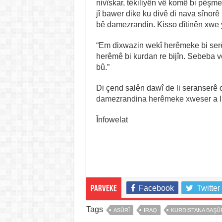
nivîskar, têkiliyên vê komê bi pêşm
jî bawer dike ku divê di nava sîno
bê damezrandin. Kisso dîtinên xwe y
“Em dixwazin wekî herêmeke bi serê
herêmê bi kurdan re bijîn. Sebeba v
bû.”
Di çend salên dawî de li seranserê
damezrandina herêmeke xweser
a l
Înfowelat
Facebook
Twitter
Parveke
Tags
ASÛRÎ
IRAQ
KURDISTANA BAŞÛ