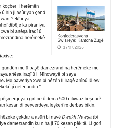
n koçber li herêmên
 û hin ji asûriyan çend
i wan Yekîneya
of dibêje ku piraniya
we bi artêşa iraqî û
Konfederasyona
amezrandina herêmekê
Swîsreyê: Kantona Zugê
17/07/2026
axive:
k û gundên me û paşê damezrandina herêmeke me
saya artêşa iraqî û li Nînowayê bi saya
ere. Me baweriya xwe bi hêzên li Iraqê anîbû lê ew
ekekê jî neteqandin.”
i pêşmergeyan girtine û dema 500 dilxwaz beşdarê
n kesan di perwerdeya leşkerî re derbas bikin.
 hêzeke çekdar a asûrî bi navê
Dwekh Nawşa
(bi
iye damezrandin ku niha ji 70 kesan pêk tê. Li gorî