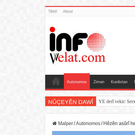
Têkilî
About
Autonomos
Ziman
Kurdistan
NÛÇEYÊN DAWÎ
YE derî vekir: Ser
Malper
/
Autonomos
/
Hêzên asûrî h