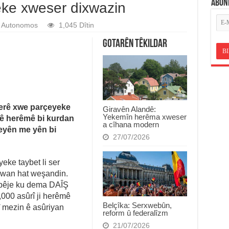
ABON
ke xweser dixwazin
Autonomos
1,045 Dîtin
Gotarên Têkildar
erê xwe parçeyeke
Giravên Alandê:
Yekemîn herêma xweser
 vê herêmê bi kurdan
a cîhana modern
beyên me yên bi
27/07/2026
eke taybet li ser
 wan hat weşandin.
ibêje ku dema DAÎŞ
,000 asûrî ji herêmê
Belçîka: Serxwebûn,
rî mezin ê asûriyan
reform û federalîzm
21/07/2026