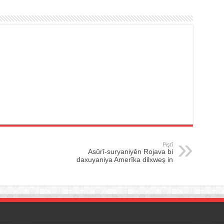
Piştî
Asûrî-suryaniyên Rojava bi
daxuyaniya Amerîka dilxweş in