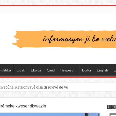
Polîtîka
Civak
Ekolojî
Çand
Hevpeyvîn
Edîtor
English
E
xwebûna Katalonyayê dîsa di rojevê de ye
erêmeke xweser dixwazin
KURD