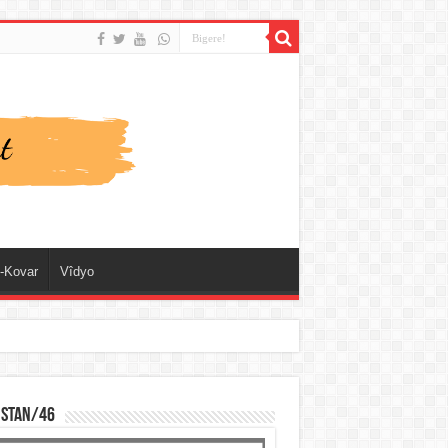
-Kovar
Vîdyo
ISTAN/46