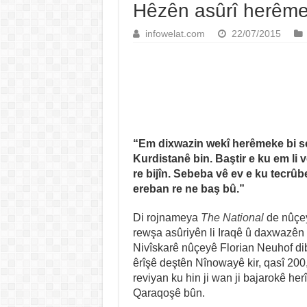
Hêzên asûrî herême
infowelat.com
22/07/2015
“Em dixwazin wekî herêmeke bi s
Kurdistanê bin. Baştir e ku em li
re bijîn. Sebeba vê ev e ku tecrû
ereban re ne baş bû.”
Di rojnameya
The National
de nûçey
rewşa asûriyên li Iraqê û daxwazên
Nivîskarê nûçeyê Florian Neuhof d
êrîşê deştên Nînowayê kir, qasî 200
reviyan ku hin ji wan ji bajarokê he
Qaraqoşê bûn.