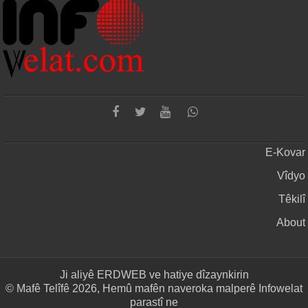
E-Kovar
Vîdyo
Têkilî
About
Ji aliyê
ERDWEB
ve hatiye dîzaynkirin
© Mafê Telîfê 2026, Hemû mafên naveroka malperê Infowelat
parastî ne