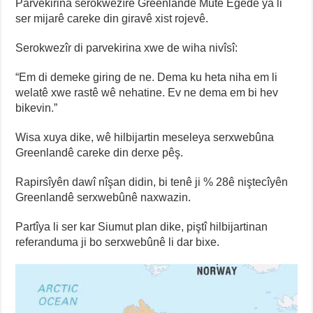
Parvekirina serokwezîrê Greenlandê Mute Egede ya li
ser mijarê careke din giravê xist rojevê.
Serokwezîr di parvekirina xwe de wiha nivîsî:
“Em di demeke giring de ne. Dema ku heta niha em li
welatê xwe rastê wê nehatine. Ev ne dema em bi hev
bikevin.”
Wisa xuya dike, wê hilbijartin meseleya serxwebûna
Greenlandê careke din derxe pêş.
Rapirsîyên dawî nîşan didin, bi tenê ji % 28ê niştecîyên
Greenlandê serxwebûnê naxwazin.
Partîya li ser kar Siumut plan dike, piştî hilbijartinan
referanduma ji bo serxwebûnê li dar bixe.