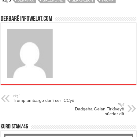
DENMARK
GREENLAND
SERXWEBÛN
TRUMP
Derbarê infowelat.com
Pêşî
Trump ambargo danî ser ICCyê
Piştî
Dadgeha Gelan Tirkîyeyê
sûcdar dît
KURDISTAN/46