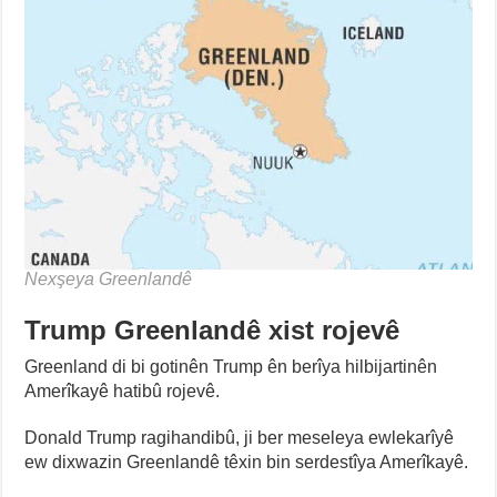
Nexşeya Greenlandê
Trump Greenlandê xist rojevê
Greenland di bi gotinên Trump ên berîya hilbijartinên
Amerîkayê hatibû rojevê.
Donald Trump ragihandibû, ji ber meseleya ewlekarîyê
ew dixwazin Greenlandê têxin bin serdestîya Amerîkayê.