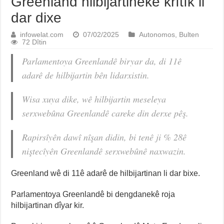
Greenland hilbijartineke krîtîk li
dar dixe
infowelat.com
07/02/2025
Autonomos
,
Bulten
72 Dîtin
Parlamentoya Greenlandê biryar da, di 11ê
adarê de hilbijartin bên lidarxistin.
Wisa xuya dike, wê hilbijartin meseleya
serxwebûna Greenlandê careke din derxe pêş.
Rapirsîyên dawî nîşan didin, bi tenê ji % 28ê
niştecîyên Greenlandê serxwebûnê naxwazin.
Greenland wê di 11ê adarê de hilbijartinan li dar bixe.
Parlamentoya Greenlandê bi dengdanekê roja
hilbijartinan dîyar kir.