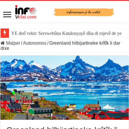
YE derî vekir: Serxwebûna Katalonyayê dîsa di rojevê de ye
Malper
/
Autonomos
/
Greenland hilbijartineke krîtîk li dar
dixe