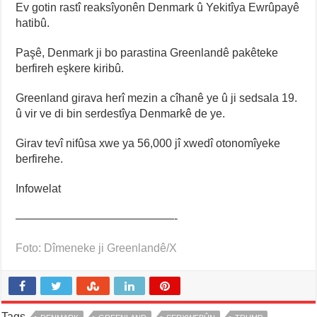
Ev gotin rastî reaksîyonên Denmark û Yekitîya Ewrûpayê
hatibû.
Paşê, Denmark ji bo parastina Greenlandê pakêteke
berfireh eşkere kiribû.
Greenland girava herî mezin a cîhanê ye û ji sedsala 19.
û vir ve di bin serdestîya Denmarkê de ye.
Girav tevî nifûsa xwe ya 56,000 jî xwedî otonomîyeke
berfirehe.
Infowelat
——————————————-
Foto: Dîmeneke ji Greenlandê/X
Tags